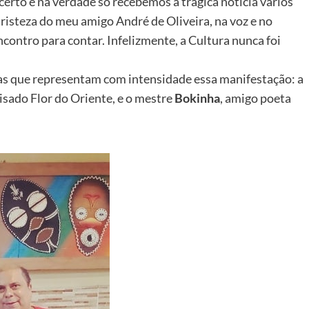
rto e na verdade só recebemos a trágica notícia vários
risteza do meu amigo André de Oliveira, na voz e no
contro para contar. Infelizmente, a Cultura nunca foi
as que representam com intensidade essa manifestação: a
eisado Flor do Oriente, e o mestre
Bokinha
, amigo poeta