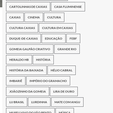
CARTOLINHAS DE CAXIAS
CASA FLUMINENSE
CAXIAS
CINEMA
CULTURA
CULTURA CAXIAS
CULTURA EM CAXIAS
DUQUE-DE-CAXIAS
EDUCAÇÃO
FEBF
GOMEIA GALPÃO CRIATIVO
GRANDE RIO
HERALDO HB
HISTÓRIA
HISTÓRIA DA BAIXADA
HÉLIO CABRAL
IMBARIÊ
IMPÉRIO DO GRAMACHO
JOÃOZINHO DA GOMEIA
LIRA DE OURO
LU BRASIL
LURDINHA
MATE COM ANGU
MUSEU VIVO DO SÃO BENTO
MÚSICA