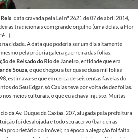
 Reis
, data cravada pela Lei n° 2621 de 07 de abril 2014,
deiras tradicionais com grande orgulho (uma delas, a Flor
cê…).
 na cidade. A data que poderia ser um dia altamente
 mesmo pela própria galera guerreira das folias.
ação de Reisado do Rio de Janeiro
, entidade que era
ar de Souza
, e que chegou a ter quase duas mil folias
1998, estimava-se que em cerca de seiscentas favelas do
os do Seu Edgar, só Caxias teve por volta de dez folias.
o nos meios culturais, o que eu achava injusto. Muitas
cio da Av. Duque de Caxias, 207, alugada pela prefeitura
uição foi desalojada e todo seu acervo (bandeiras,
la proprietário do imóvel; na época a alegação foi falta