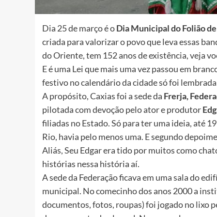
Dia 25 de março é o
Dia Municipal do Folião de
criada para valorizar o povo que leva essas ban
do Oriente, tem 152 anos de existência, veja vo
E é uma Lei que mais uma vez passou em branco
festivo no calendário da cidade só foi lembrada
A propósito, Caxias foi a sede da
Frerja, Feder
pilotada com devoção pelo ator e produtor
Edg
filiadas no Estado. Só para ter uma ideia, até 
Rio, havia pelo menos uma. E segundo depoiment
Aliás, Seu Edgar era tido por muitos como chat
histórias nessa história aí.
A sede da Federação ficava em uma sala do edifí
municipal. No comecinho dos anos 2000 a instit
documentos, fotos, roupas) foi jogado no lixo pe