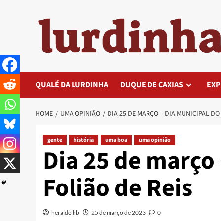
Skip
to
content
QUALÉ DA LURDINHA
DUQUE DE CAXIAS
EXP
HOME
UMA OPINIÃO
DIA 25 DE MARÇO – DIA MUNICIPAL DO 
gente
história
uma boa
uma opinião
Dia 25 de março 
Folião de Reis
heraldo hb
25 de março de 2023
0