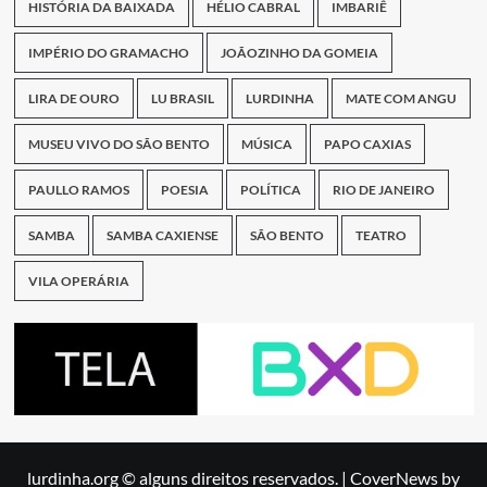
HISTÓRIA DA BAIXADA
HÉLIO CABRAL
IMBARIÊ
IMPÉRIO DO GRAMACHO
JOÃOZINHO DA GOMEIA
LIRA DE OURO
LU BRASIL
LURDINHA
MATE COM ANGU
MUSEU VIVO DO SÃO BENTO
MÚSICA
PAPO CAXIAS
PAULLO RAMOS
POESIA
POLÍTICA
RIO DE JANEIRO
SAMBA
SAMBA CAXIENSE
SÃO BENTO
TEATRO
VILA OPERÁRIA
lurdinha.org © alguns direitos reservados.
|
CoverNews
by