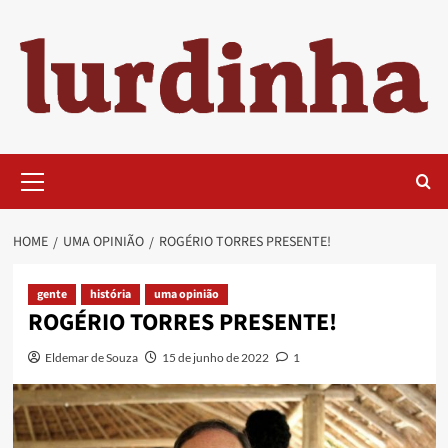
Skip
to
content
Primary
Menu
HOME
UMA OPINIÃO
ROGÉRIO TORRES PRESENTE!
gente
história
uma opinião
ROGÉRIO TORRES PRESENTE!
Eldemar de Souza
15 de junho de 2022
1