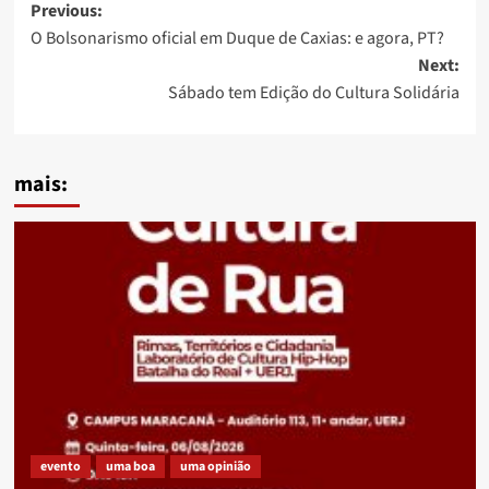
Post
Previous:
O Bolsonarismo oficial em Duque de Caxias: e agora, PT?
navigation
Next:
Sábado tem Edição do Cultura Solidária
mais:
evento
uma boa
uma opinião