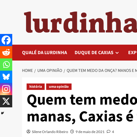
Skip
to
content
QUALÉ DA LURDINHA
DUQUE DE CAXIAS
EXP
HOME
UMA OPINIÃO
QUEM TEM MEDO DA ONÇA? MANOS E MA
história
uma opinião
Quem tem medo 
manas, Caxias é 
Silene Orlando Ribeiro
9 de maio de 2021
4