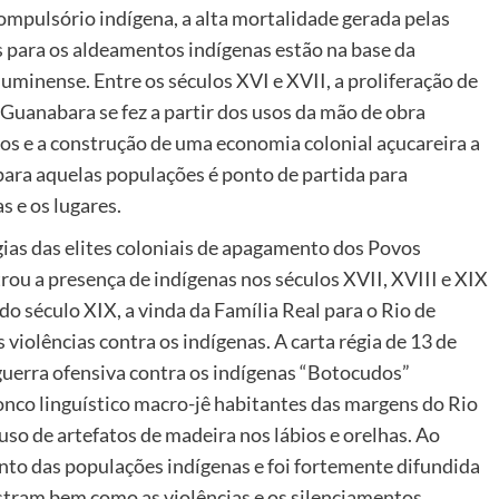
ompulsório indígena, a alta mortalidade gerada pelas
s para os aldeamentos indígenas estão na base da
uminense. Entre os séculos XVI e XVII, a proliferação de
Guanabara se fez a partir dos usos da mão de obra
os e a construção de uma economia colonial açucareira a
 para aquelas populações é ponto de partida para
s e os lugares.
gias das elites coloniais de apagamento dos Povos
ou a presença de indígenas nos séculos XVII, XVIII e XIX
do século XIX, a vinda da Família Real para o Rio de
violências contra os indígenas. A carta régia de 13 de
uerra ofensiva contra os indígenas “Botocudos”
nco linguístico macro-jê habitantes das margens do Rio
o de artefatos de madeira nos lábios e orelhas. Ao
nto das populações indígenas e foi fortemente difundida
lustram bem como as violências e os silenciamentos