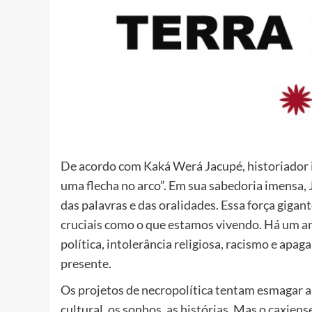
De acordo com Kaká Werá Jacupé, historiador 
uma flecha no arco”. Em sua sabedoria imensa,
das palavras e das oralidades. Essa força giga
cruciais como o que estamos vivendo. Há um am
política, intolerância religiosa, racismo e ap
presente.
Os projetos de necropolítica tentam esmagar a a
cultural, os sonhos, as histórias. Mas o caxiens