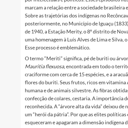
marcam a relação entre a sociedade brasileira 
Sobre as trajetórias dos indígenas no Recôncav
posteriormente, no Município de Iguaçu (1833
de 1940, a Estação Merity, o 8º distrito de No
uma homenagem à Luís Alves de Lima e Silva, o 
Esse processo é emblemático.
O termo “Meriti” significa, pé de buriti ou árvo
Mauritia flexuosa
, encontrada em todo o territ
craciforme com cerca de 15 espécies, e a aracuã
flores do buriti. Seus frutos, ricos em vitamin
humana e de animais silvestre. As fibras obtida
confecção de colares, cestaria. A importância d
reconhecida. A “árvore alta da vida” deixou de 
um “herói da pátria”. Por que as elites políti
esqueceram e apagaram a dimensão indígena da 