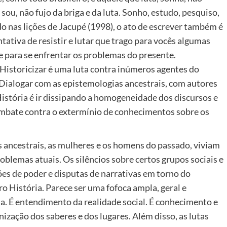
ou, não fujo da briga e da luta. Sonho, estudo, pesquiso,
o nas lições de Jacupé (1998), o ato de escrever também é
tativa de resistir e lutar que trago para vocês algumas
e para se enfrentar os problemas do presente.
Historicizar é uma luta contra inúmeros agentes do
 Dialogar com as epistemologias ancestrais, com autores
istória é ir dissipando a homogeneidade dos discursos e
combate contra o extermínio de conhecimentos sobre os
 ancestrais, as mulheres e os homens do passado, viviam
blemas atuais. Os silêncios sobre certos grupos sociais e
ões de poder e disputas de narrativas em torno do
 História. Parece ser uma fofoca ampla, geral e
ncia. É entendimento da realidade social. É conhecimento e
zação dos saberes e dos lugares. Além disso, as lutas