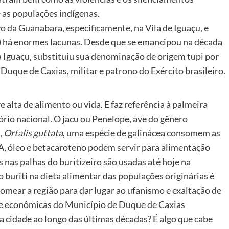
e as populações indígenas.
o da Guanabara, especificamente, na Vila de Iguaçu, e
) há enormes lacunas. Desde que se emancipou na década
va Iguaçu, substituiu sua denominação de origem tupi por
Duque de Caxias, militar e patrono do Exército brasileiro.
re alta de alimento ou vida. E faz referência à palmeira
ório nacional. O jacu ou Penelope, ave do gênero
,
Ortalis guttata
, uma espécie de galinácea consomem as
a A, óleo e betacaroteno podem servir para alimentação
s nas palhas do buritizeiro são usadas até hoje na
o buriti na dieta alimentar das populações originárias é
nomear a região para dar lugar ao ufanismo e exaltação de
cas e econômicas do Município de Duque de Caxias
cidade ao longo das últimas décadas? É algo que cabe