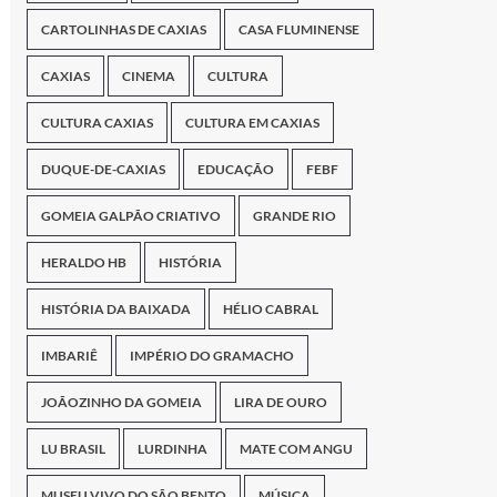
CARTOLINHAS DE CAXIAS
CASA FLUMINENSE
CAXIAS
CINEMA
CULTURA
CULTURA CAXIAS
CULTURA EM CAXIAS
DUQUE-DE-CAXIAS
EDUCAÇÃO
FEBF
GOMEIA GALPÃO CRIATIVO
GRANDE RIO
HERALDO HB
HISTÓRIA
HISTÓRIA DA BAIXADA
HÉLIO CABRAL
IMBARIÊ
IMPÉRIO DO GRAMACHO
JOÃOZINHO DA GOMEIA
LIRA DE OURO
LU BRASIL
LURDINHA
MATE COM ANGU
MUSEU VIVO DO SÃO BENTO
MÚSICA