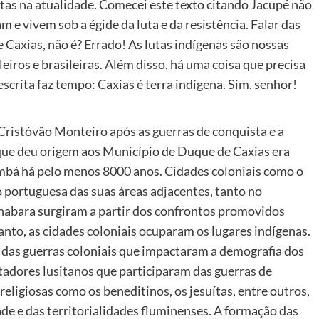
tas na atualidade. Comecei este texto citando Jacupé não
am e vivem sob a égide da luta e da resistência. Falar das
 Caxias, não é? Errado! As lutas indígenas são nossas
eiros e brasileiras. Além disso, há uma coisa que precisa
escrita faz tempo: Caxias é terra indígena. Sim, senhor!
Cristóvão Monteiro após as guerras de conquista e a
 que deu origem aos Município de Duque de Caxias era
ambá há pelo menos 8000 anos. Cidades coloniais como o
o portuguesa das suas áreas adjacentes, tanto no
bara surgiram a partir dos confrontos promovidos
anto, as cidades coloniais ocuparam os lugares indígenas.
 das guerras coloniais que impactaram a demografia dos
tadores lusitanos que participaram das guerras de
 religiosas como os beneditinos, os jesuítas, entre outros,
de e das territorialidades fluminenses. A formação das