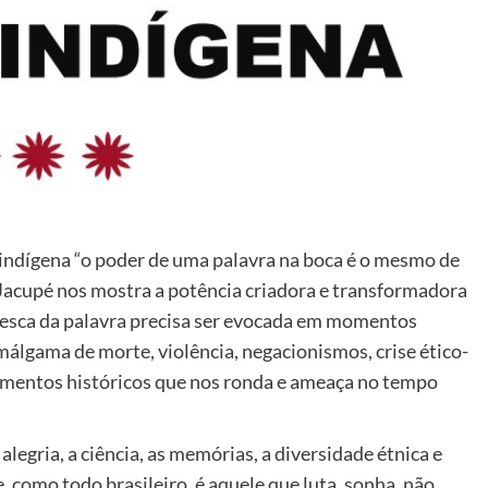
indígena “o poder de uma palavra na boca é o mesmo de
 Jacupé nos mostra a potência criadora e transformadora
ntesca da palavra precisa ser evocada em momentos
álgama de morte, violência, negacionismos, crise ético-
agamentos históricos que nos ronda e ameaça no tempo
legria, a ciência, as memórias, a diversidade étnica e
e, como todo brasileiro, é aquele que luta, sonha, não