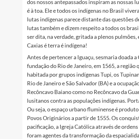
dos nossos antepassados inspiram as nossas lu
é à toa. Ele e todos os indígenas no Brasil viver
lutas indígenas parece distante das questões de
lutas também e dizem respeito a todos os brasil
ser dita, na verdade, gritada a plenos pulmões, 
Caxias é terra é indígena!
Antes de pertencer a Iguaçu, sesmaria doada a 
fundação do Rio de Janeiro, em 1565, a região
habitada por grupos indígenas Tupi, os Tupin
Rio de Janeiro e São Salvador (BA) e a ocupaçã
Recôncavo Baiano como no Recôncavo da Guana
lusitanos contra as populações indígenas. Port
Ou seja, o espaço urbano fluminense é produto
Povos Originários a partir de 1555. Os conquis
pacificação, a Igreja Católica através de ordens
foram agentes da transformação da espacialida