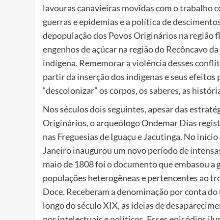
lavouras canavieiras movidas com o trabalho c
guerras e epidemias e a política de descimento
depopulação dos Povos Originários na região fl
engenhos de açúcar na região do Recôncavo da 
indígena. Rememorar a violência desses conflit
partir da inserção dos indígenas e seus efeitos
“descolonizar” os corpos, os saberes, as história
Nos séculos dois seguintes, apesar das estraté
Originários, o arqueólogo Ondemar Dias registr
nas Freguesias de Iguaçu e Jacutinga. No início 
Janeiro inaugurou um novo período de intensas 
maio de 1808 foi o documento que embasou a g
populações heterogêneas e pertencentes ao tro
Doce. Receberam a denominação por conta do us
longo do século XIX, as ideias de desaparecime
por intelectuais e políticos. Esses episódios i