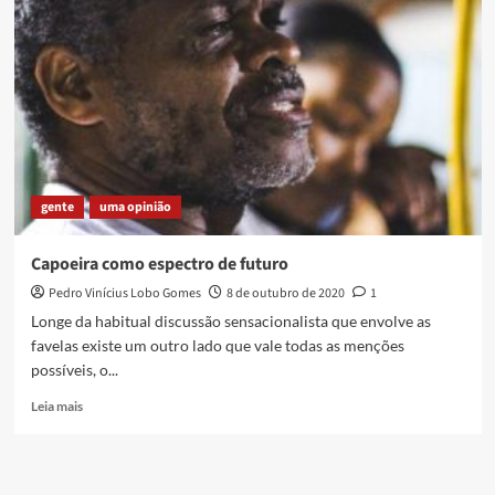
inclusão
social
ao
futuro
sonho
olímpico
gente
uma opinião
Capoeira como espectro de futuro
Pedro Vinícius Lobo Gomes
8 de outubro de 2020
1
Longe da habitual discussão sensacionalista que envolve as
favelas existe um outro lado que vale todas as menções
possíveis, o...
Read
Leia mais
more
about
Capoeira
como