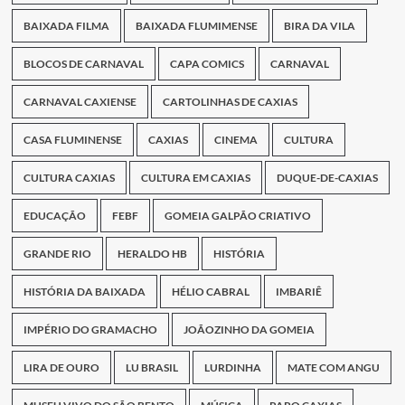
BAIXADA FILMA
BAIXADA FLUMIMENSE
BIRA DA VILA
BLOCOS DE CARNAVAL
CAPA COMICS
CARNAVAL
CARNAVAL CAXIENSE
CARTOLINHAS DE CAXIAS
CASA FLUMINENSE
CAXIAS
CINEMA
CULTURA
CULTURA CAXIAS
CULTURA EM CAXIAS
DUQUE-DE-CAXIAS
EDUCAÇÃO
FEBF
GOMEIA GALPÃO CRIATIVO
GRANDE RIO
HERALDO HB
HISTÓRIA
HISTÓRIA DA BAIXADA
HÉLIO CABRAL
IMBARIÊ
IMPÉRIO DO GRAMACHO
JOÃOZINHO DA GOMEIA
LIRA DE OURO
LU BRASIL
LURDINHA
MATE COM ANGU