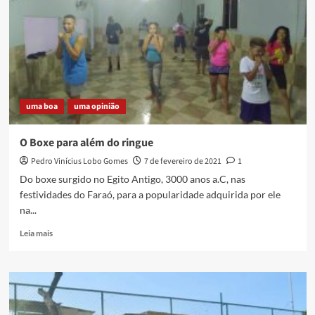
uma boa
uma opinião
O Boxe para além do ringue
Pedro Vinícius Lobo Gomes
7 de fevereiro de 2021
1
Do boxe surgido no Egito Antigo, 3000 anos a.C, nas
festividades do Faraó, para a popularidade adquirida por ele
na...
Read
Leia mais
more
about
O
Boxe
para
além