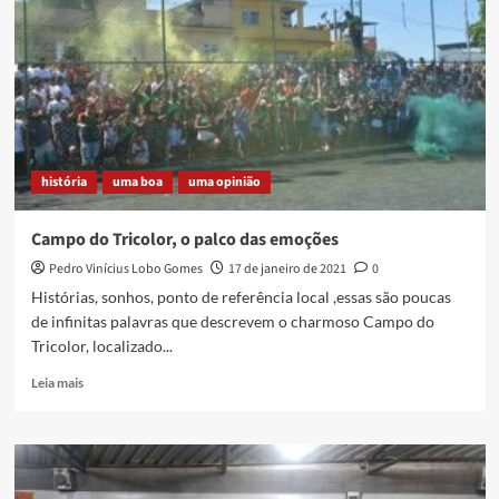
do
ringue
história
uma boa
uma opinião
Campo do Tricolor, o palco das emoções
Pedro Vinícius Lobo Gomes
17 de janeiro de 2021
0
Histórias, sonhos, ponto de referência local ,essas são poucas
de infinitas palavras que descrevem o charmoso Campo do
Tricolor, localizado...
Read
Leia mais
more
about
Campo
do
Tricolor,