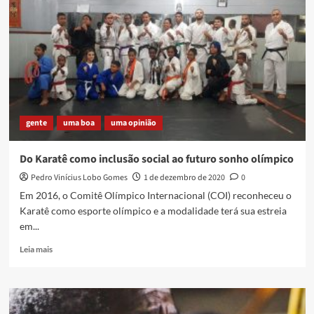
o
palco
das
emoções
gente
uma boa
uma opinião
Do Karatê como inclusão social ao futuro sonho olímpico
Pedro Vinícius Lobo Gomes
1 de dezembro de 2020
0
Em 2016, o Comitê Olímpico Internacional (COI) reconheceu o
Karatê como esporte olímpico e a modalidade terá sua estreia
em...
Read
Leia mais
more
about
Do
Karatê
como