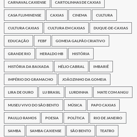
CARNAVAL CAXIENSE
CARTOLINHAS DE CAXIAS
CASA FLUMINENSE
CAXIAS
CINEMA
CULTURA
CULTURA CAXIAS
CULTURA EM CAXIAS
DUQUE-DE-CAXIAS
EDUCAÇÃO
FEBF
GOMEIA GALPÃO CRIATIVO
GRANDE RIO
HERALDO HB
HISTÓRIA
HISTÓRIA DA BAIXADA
HÉLIO CABRAL
IMBARIÊ
IMPÉRIO DO GRAMACHO
JOÃOZINHO DA GOMEIA
LIRA DE OURO
LU BRASIL
LURDINHA
MATE COM ANGU
MUSEU VIVO DO SÃO BENTO
MÚSICA
PAPO CAXIAS
PAULLO RAMOS
POESIA
POLÍTICA
RIO DE JANEIRO
SAMBA
SAMBA CAXIENSE
SÃO BENTO
TEATRO