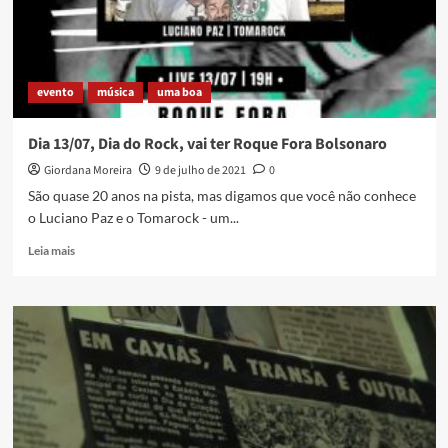
evento
música
uma boa
Dia 13/07, Dia do Rock, vai ter Roque Fora Bolsonaro
Giordana Moreira
9 de julho de 2021
0
São quase 20 anos na pista, mas digamos que você não conhece
o Luciano Paz e o Tomarock - um...
Read
Leia mais
more
about
Dia
13/07,
Dia
do
Rock,
vai
ter
Roque