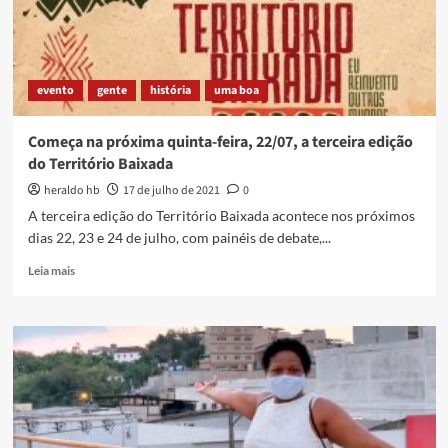
[ASSISTA]
evento
gente
história
uma boa
Começa na próxima quinta-feira, 22/07, a terceira edição
do Território Baixada
heraldo hb
17 de julho de 2021
0
A terceira edição do Território Baixada acontece nos próximos
dias 22, 23 e 24 de julho, com painéis de debate,...
Read
Leia mais
more
about
Começa
na
próxima
quinta-
feira,
22/07,
a