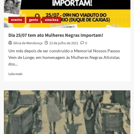
evento
gente
uma boa
Dia 25/07 tem ato Mulheres Negras Importam!
Sílvia de Mendonça
22 de julho de 2021
0
Um mês depois de ser construído o Memorial Nossos Passos
Vem de Longe, em homenagem às Mulheres Negras Ativistas
dos...
Read
Leia mais
more
about
Dia
25/07
tem
ato
Mulheres
Negras
Importam!