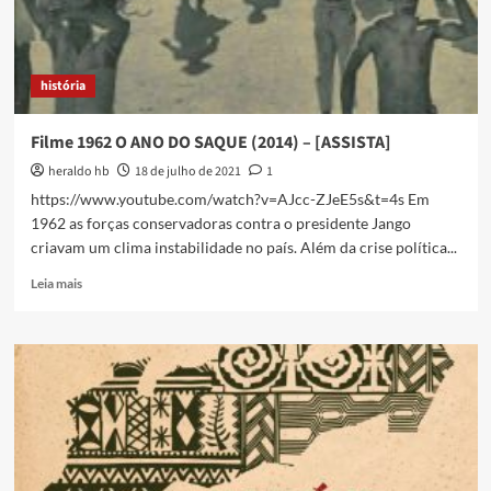
história
Filme 1962 O ANO DO SAQUE (2014) – [ASSISTA]
heraldo hb
18 de julho de 2021
1
https://www.youtube.com/watch?v=AJcc-ZJeE5s&t=4s Em
1962 as forças conservadoras contra o presidente Jango
criavam um clima instabilidade no país. Além da crise política...
Read
Leia mais
more
about
Filme
1962
O
ANO
DO
SAQUE
(2014)
–