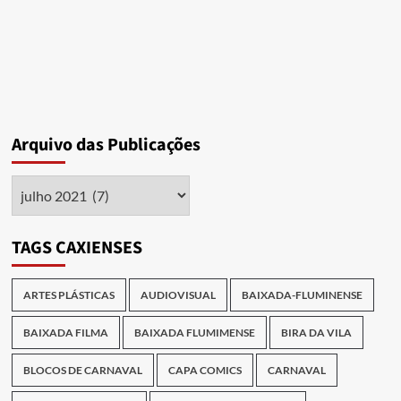
da
Criação
Arquivo das Publicações
Arquivo
das
Publicações
TAGS CAXIENSES
ARTES PLÁSTICAS
AUDIOVISUAL
BAIXADA-FLUMINENSE
BAIXADA FILMA
BAIXADA FLUMIMENSE
BIRA DA VILA
BLOCOS DE CARNAVAL
CAPA COMICS
CARNAVAL