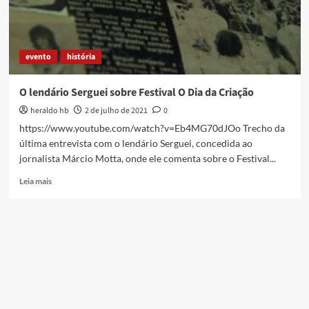
Fora
Bolsonaro
evento
história
O lendário Serguei sobre Festival O Dia da Criação
heraldo hb
2 de julho de 2021
0
https://www.youtube.com/watch?v=Eb4MG70dJOo Trecho da
última entrevista com o lendário Serguei, concedida ao
jornalista Márcio Motta, onde ele comenta sobre o Festival...
Read
Leia mais
more
about
O
lendário
Serguei
sobre
Festival
O
Dia