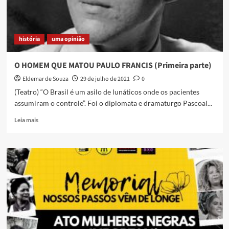
história
uma opinião
O HOMEM QUE MATOU PAULO FRANCIS (Primeira parte)
Eldemar de Souza
29 de julho de 2021
0
(Teatro) “O Brasil é um asilo de lunáticos onde os pacientes
assumiram o controle”. Foi o diplomata e dramaturgo Pascoal...
Read
Leia mais
more
about
O
HOMEM
QUE
MATOU
PAULO
FRANCIS
(Primeira
parte)