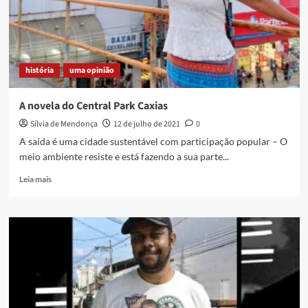
terceira
edição
do
Território
Baixada
história
uma opinião
A novela do Central Park Caxias
Sílvia de Mendonça
12 de julho de 2021
0
A saída é uma cidade sustentável com participação popular – O
meio ambiente resiste e está fazendo a sua parte...
Read
Leia mais
more
about
A
novela
do
Central
Park
Caxias