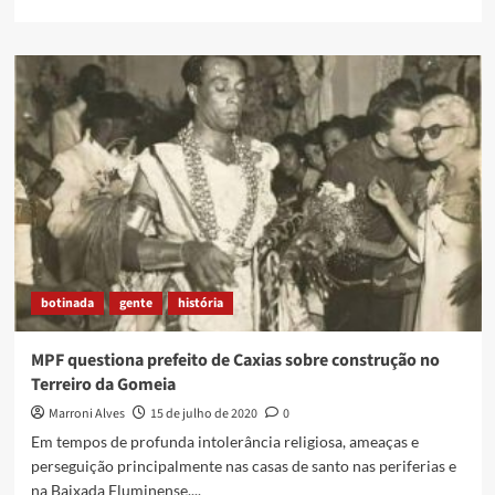
escancara
more
nesse
about
contexto?
Mapa
da
Desigualdade
disponível
para
download
botinada
gente
história
MPF questiona prefeito de Caxias sobre construção no
Terreiro da Gomeia
Marroni Alves
15 de julho de 2020
0
Em tempos de profunda intolerância religiosa, ameaças e
perseguição principalmente nas casas de santo nas periferias e
na Baixada Fluminense,...