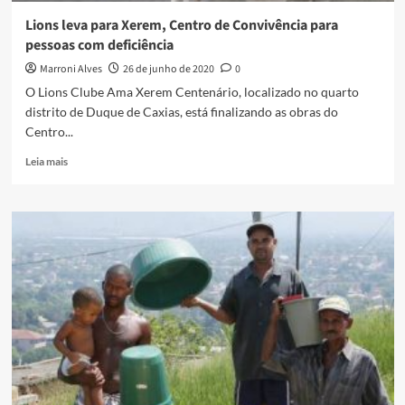
Lions leva para Xerem, Centro de Convivência para
pessoas com deficiência
Marroni Alves
26 de junho de 2020
0
O Lions Clube Ama Xerem Centenário, localizado no quarto
distrito de Duque de Caxias, está finalizando as obras do
Centro...
Read
Leia mais
more
about
Lions
leva
para
Xerem,
Centro
de
Convivência
para
pessoas
com
deficiência