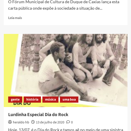
O Fórum Municipal de Cultura de Duque de Caxias lança esta
carta pública onde expõe à sociedade a situação de...
Read
Leia mais
more
about
Carta
Denúncia
dos
trabalhadores
e
trabalhadoras
da
Cultura
de
Duque
de
Caxias
gente
história
música
uma boa
Lurdinha Especial Dia do Rock
heraldo hb
13 de julho de 2020
0
Hoje, 13/07, é o Dia do Rock e tamos aê no meio de uma sinistra