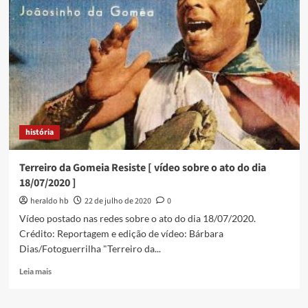
Baixada
Fluminense
–
onde
a
Covid-
19
nunca
teve
credibilidade
história
Terreiro da Gomeia Resiste [ vídeo sobre o ato do dia
18/07/2020 ]
heraldo hb
22 de julho de 2020
0
Vídeo postado nas redes sobre o ato do dia 18/07/2020.
Crédito: Reportagem e edição de vídeo: Bárbara
Dias/Fotoguerrilha "Terreiro da...
Read
Leia mais
more
about