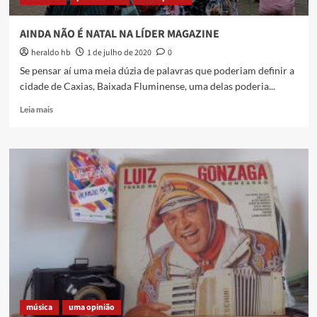
AINDA NÃO É NATAL NA LÍDER MAGAZINE
heraldo hb
1 de julho de 2020
0
Se pensar aí uma meia dúzia de palavras que poderiam definir a
cidade de Caxias, Baixada Fluminense, uma delas poderia...
Read
Leia mais
more
about
AINDA
NÃO
É
NATAL
NA
LÍDER
MAGAZINE
música
uma opinião