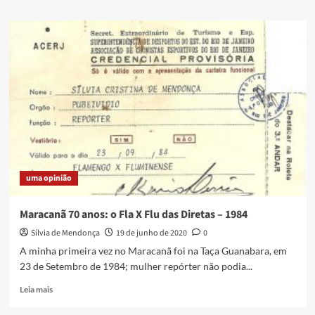
about
Crônicas
da
Covid-
19
na
Periferia
–
a
“rua
A”
uma opinião
Maracanã 70 anos: o Fla X Flu das Diretas – 1984
Sílvia de Mendonça
19 de junho de 2020
0
A minha primeira vez no Maracanã foi na Taça Guanabara, em
23 de Setembro de 1984; mulher repórter não podia...
Read
Leia mais
more
about