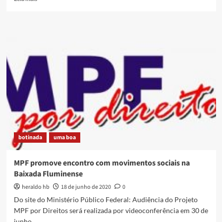
more
about
Fórum
Emergencial
Cultural
da
Baixada
Fluminense
promove
reunião
aberta
neste
sábado
botinada
uma boa
MPF promove encontro com movimentos sociais na
Baixada Fluminense
heraldo hb
18 de junho de 2020
0
Do site do Ministério Público Federal: Audiência do Projeto
MPF por Direitos será realizada por videoconferência em 30 de
junho...