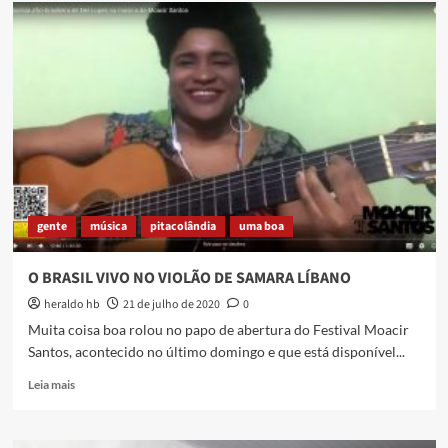
Terreiro
da
Gomeia
Resiste
[
vídeo
sobre
o
ato
do
dia
18/07/2020
gente
música
pitacolândia
uma boa
]
O BRASIL VIVO NO VIOLÃO DE SAMARA LÍBANO
heraldo hb
21 de julho de 2020
0
Muita coisa boa rolou no papo de abertura do Festival Moacir
Santos, acontecido no último domingo e que está disponível...
Read
Leia mais
more
about
O