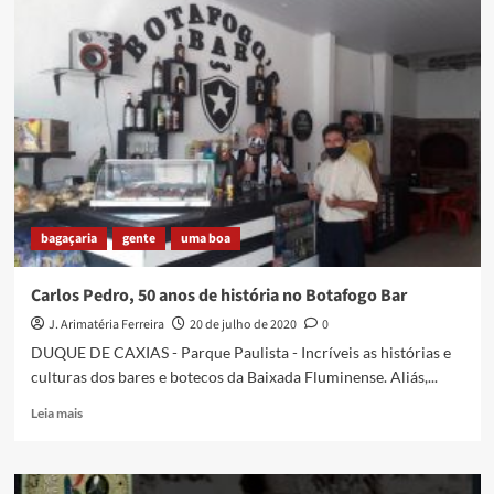
BRASIL
VIVO
NO
VIOLÃO
DE
SAMARA
LÍBANO
bagaçaria
gente
uma boa
Carlos Pedro, 50 anos de história no Botafogo Bar
J. Arimatéria Ferreira
20 de julho de 2020
0
DUQUE DE CAXIAS - Parque Paulista - Incríveis as histórias e
culturas dos bares e botecos da Baixada Fluminense. Aliás,...
Read
Leia mais
more
about
Carlos
Pedro,