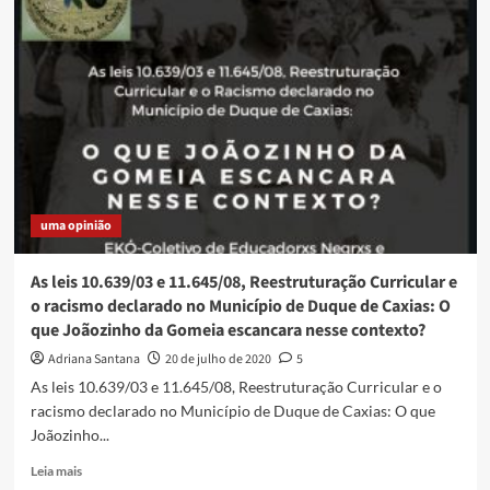
50
anos
de
história
no
Botafogo
Bar
uma opinião
As leis 10.639/03 e 11.645/08, Reestruturação Curricular e
o racismo declarado no Município de Duque de Caxias: O
que Joãozinho da Gomeia escancara nesse contexto?
Adriana Santana
20 de julho de 2020
5
As leis 10.639/03 e 11.645/08, Reestruturação Curricular e o
racismo declarado no Município de Duque de Caxias: O que
Joãozinho...
Read
Leia mais
more