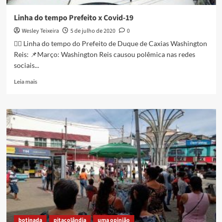
Linha do tempo Prefeito x Covid-19
Wesley Teixeira
5 de julho de 2020
0
👉🏾 Linha do tempo do Prefeito de Duque de Caxias Washington
Reis: 📌Março: Washington Reis causou polêmica nas redes
sociais...
Read
Leia mais
more
about
Linha
do
tempo
Prefeito
x
Covid-
19
botinada
pitacolândia
uma opinião