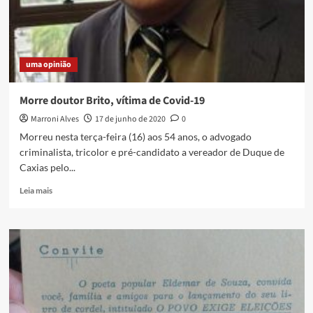
uma opinião
Morre doutor Brito, vítima de Covid-19
Marroni Alves
17 de junho de 2020
0
Morreu nesta terça-feira (16) aos 54 anos, o advogado
criminalista, tricolor e pré-candidato a vereador de Duque de
Caxias pelo...
Read
Leia mais
more
about
Morre
doutor
Brito,
vítima
de
Covid-
19