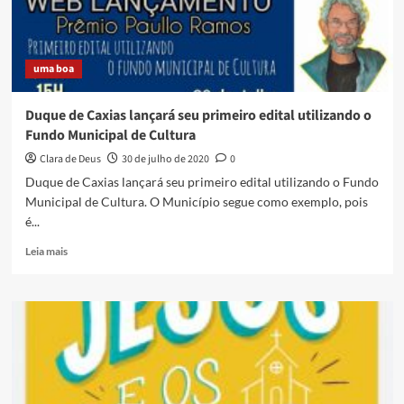
uma boa
Duque de Caxias lançará seu primeiro edital utilizando o
Fundo Municipal de Cultura
Clara de Deus
30 de julho de 2020
0
Duque de Caxias lançará seu primeiro edital utilizando o Fundo
Municipal de Cultura. O Município segue como exemplo, pois
é...
Read
Leia mais
more
about
Duque
de
Caxias
lançará
seu
primeiro
edital