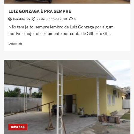
LUIZ GONZAGA É PRA SEMPRE
heraldo hb
27 de junho de 2020
0
Não tem jeito, sempre lembro de Luiz Gonzaga por algum
motivo e hoje foi certamente por conta de Gilberto Gil...
Read
Leia mais
more
about
LUIZ
GONZAGA
É
PRA
SEMPRE
uma boa