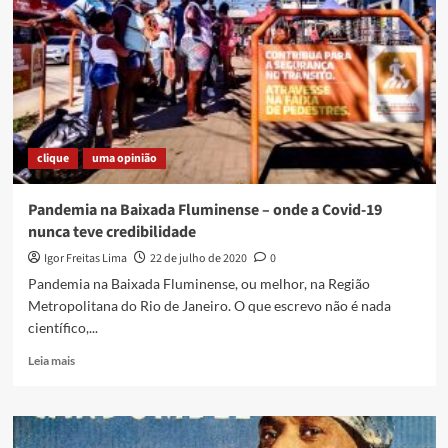
o
tema
da
nova
série
de
conversas
no
clique
uma opinião
Museu
Vivo
do
Pandemia na Baixada Fluminense – onde a Covid-19
São
nunca teve credibilidade
Bento
Igor Freitas Lima
22 de julho de 2020
0
Pandemia na Baixada Fluminense, ou melhor, na Região
Metropolitana do Rio de Janeiro. O que escrevo não é nada
científico,...
Read
Leia mais
more
about
Pandemia
na