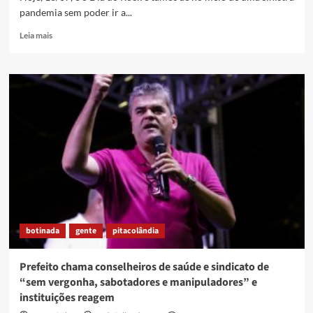
pandemia sem poder ir a...
Read
Leia mais
more
about
Lurdinha
Especial
Dia
do
Rock
botinada
gente
pitacolândia
Prefeito chama conselheiros de saúde e sindicato de
“sem vergonha, sabotadores e manipuladores” e
instituições reagem