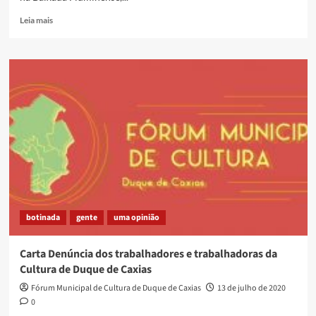
Read
Leia mais
more
about
MPF
questiona
prefeito
de
Caxias
sobre
construção
no
Terreiro
da
Gomeia
botinada
gente
uma opinião
Carta Denúncia dos trabalhadores e trabalhadoras da
Cultura de Duque de Caxias
Fórum Municipal de Cultura de Duque de Caxias
13 de julho de 2020
0