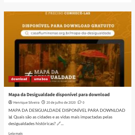
about
As
leis
10.639/03
e
11.645/08,
Reestruturação
Curricular
e
o
racismo
declarado
no
download
uma boa
Município
de
Duque
Mapa da Desigualdade disponível para download
de
Henrique Silveira
20 de julho de 2020
0
Caxias:
O
MAPA DA DESIGUALDADE DISPONÍVEL PARA DOWNLOAD
que
📊 Quais são as cidades e as vidas mais impactadas pelas
Joãozinho
desigualdades históricas? 🔗...
da
Gomeia
Read
Leia mais