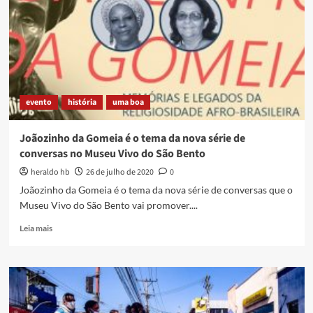
da
Mulher
Negra
Latino-
Americana
e
Caribenha
evento
história
uma boa
Joãozinho da Gomeia é o tema da nova série de
conversas no Museu Vivo do São Bento
heraldo hb
26 de julho de 2020
0
Joãozinho da Gomeia é o tema da nova série de conversas que o
Museu Vivo do São Bento vai promover....
Read
Leia mais
more
about
Joãozinho
da
Gomeia
é