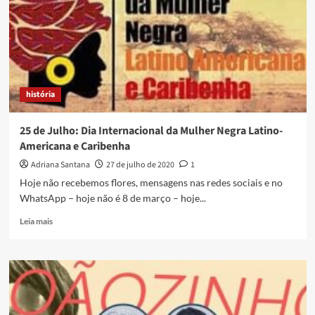
prefeito
de
Duque
de
Caxias
desiste
de
história
construção
no
Terreiro
25 de Julho: Dia Internacional da Mulher Negra Latino-
da
Americana e Caribenha
Goméia
Adriana Santana
27 de julho de 2020
1
Hoje não recebemos flores, mensagens nas redes sociais e no
WhatsApp – hoje não é 8 de março – hoje...
Read
Leia mais
more
about
25
de
Julho:
Dia
Internacional