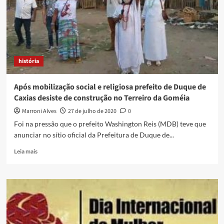
[
download
]
história
Após mobilização social e religiosa prefeito de Duque de
Caxias desiste de construção no Terreiro da Goméia
Marroni Alves
27 de julho de 2020
0
Foi na pressão que o prefeito Washington Reis (MDB) teve que
anunciar no sítio oficial da Prefeitura de Duque de...
Read
Leia mais
more
about
Após
mobilização
social
e
religiosa