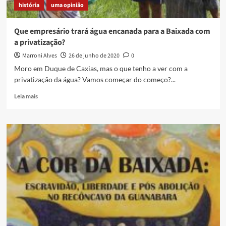
história
uma opinião
Que empresário trará água encanada para a Baixada com
a privatização?
Marroni Alves
26 de junho de 2020
0
Moro em Duque de Caxias, mas o que tenho a ver com a
privatização da água? Vamos começar do começo?...
Read
Leia mais
more
about
Que
empresário
trará
água
encanada
para
a
Baixada
com
a
privatização?