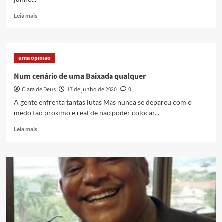
Read
Leia mais
more
about
MPF
promove
uma opinião
encontro
com
Num cenário de uma Baixada qualquer
movimentos
Clara de Deus
17 de junho de 2020
0
sociais
na
A gente enfrenta tantas lutas Mas nunca se deparou com o
Baixada
medo tão próximo e real de não poder colocar...
Fluminense
Read
Leia mais
more
about
Num
cenário
de
uma
Baixada
qualquer