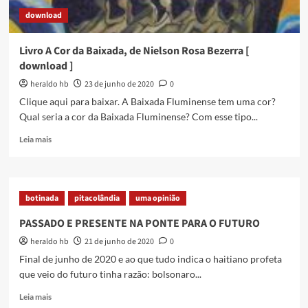
download
Livro A Cor da Baixada, de Nielson Rosa Bezerra [
download ]
heraldo hb
23 de junho de 2020
0
Clique aqui para baixar. A Baixada Fluminense tem uma cor?
Qual seria a cor da Baixada Fluminense? Com esse tipo...
Read
Leia mais
more
about
Livro
A
botinada
pitacolândia
uma opinião
Cor
da
PASSADO E PRESENTE NA PONTE PARA O FUTURO
Baixada,
heraldo hb
21 de junho de 2020
0
de
Nielson
Final de junho de 2020 e ao que tudo indica o haitiano profeta
Rosa
que veio do futuro tinha razão: bolsonaro...
Bezerra
[
Read
Leia mais
download
more