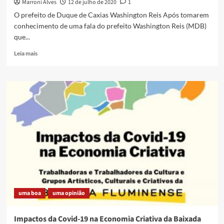
Marroni Alves
12 de julho de 2020
1
O prefeito de Duque de Caxias Washington Reis Após tomarem
conhecimento de uma fala do prefeito Washington Reis (MDB)
que...
Read
Leia mais
more
about
Prefeito
chama
conselheiros
de
saúde
e
sindicato
de
“sem
vergonha,
sabotadores
e
uma boa
uma opinião
manipuladores”
e
instituições
Impactos da Covid-19 na Economia Criativa da Baixada
reagem