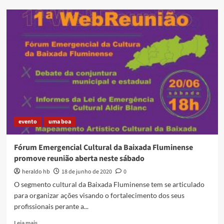
Maracanã
70
anos:
o
Fla
X
Flu
das
Diretas
–
1984
evento
uma boa
Fórum Emergencial Cultural da Baixada Fluminense
promove reunião aberta neste sábado
heraldo hb
18 de junho de 2020
0
O segmento cultural da Baixada Fluminense tem se articulado
para organizar ações visando o fortalecimento dos seus
profissionais perante a...
Read
Leia mais