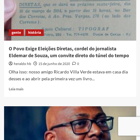
gente
história
O Povo Exige Eleições Diretas, cordel do jornalista
Eldemar de Souza, um convite direto do túnel do tempo
heraldo hb
15 de junho de 2020
0
Olha isso: nosso amigo Ricardo Villa Verde estava em casa dia
desses e ao abrir pela primeira vez um livro...
Read
Leia mais
more
about
O
Povo
Exige
Eleições
Diretas,
cordel