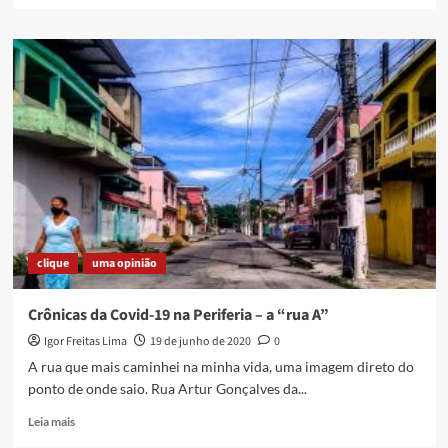
]
about
PASSADO
E
PRESENTE
NA
PONTE
PARA
O
FUTURO
clique
uma opinião
Crônicas da Covid-19 na Periferia – a “rua A”
Igor Freitas Lima
19 de junho de 2020
0
A rua que mais caminhei na minha vida, uma imagem direto do
ponto de onde saio. Rua Artur Gonçalves da...
Read
Leia mais
more