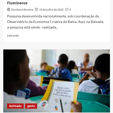
Fluminense
Giordana Moreira
10 de julho de 2020
0
Pesquisa desenvolvida nacionalmente, sob coordenação do
Observatório da Economia Criativa da Bahia. Aqui na Baixada,
a pesquisa está sendo realizada...
Read
Leia mais
more
about
Impactos
da
Covid-
19
na
Economia
Criativa
da
Baixada
Fluminense
botinada
gente