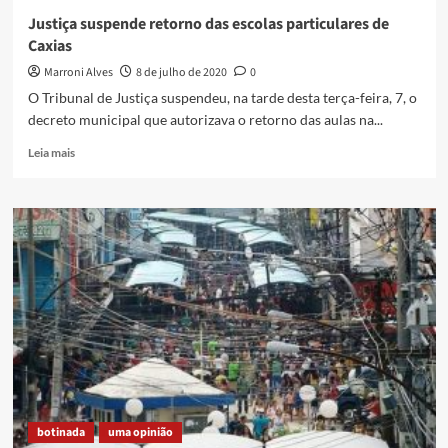
Justiça suspende retorno das escolas particulares de
Caxias
Marroni Alves
8 de julho de 2020
0
O Tribunal de Justiça suspendeu, na tarde desta terça-feira, 7, o
decreto municipal que autorizava o retorno das aulas na...
Read
Leia mais
more
about
Justiça
suspende
retorno
das
escolas
particulares
de
Caxias
botinada
uma opinião