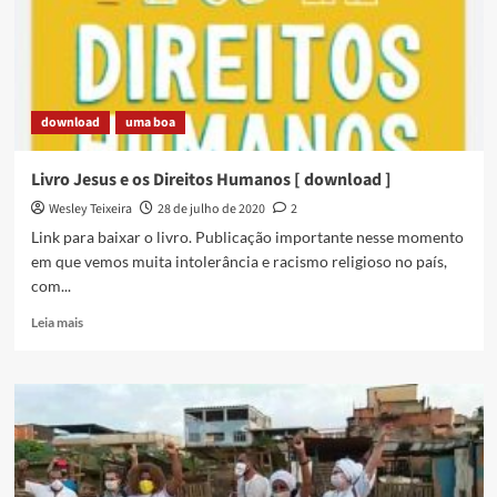
utilizando
o
Fundo
Municipal
de
download
uma boa
Cultura
Livro Jesus e os Direitos Humanos [ download ]
Wesley Teixeira
28 de julho de 2020
2
Link para baixar o livro. Publicação importante nesse momento
em que vemos muita intolerância e racismo religioso no país,
com...
Read
Leia mais
more
about
Livro
Jesus
e
os
Direitos
Humanos