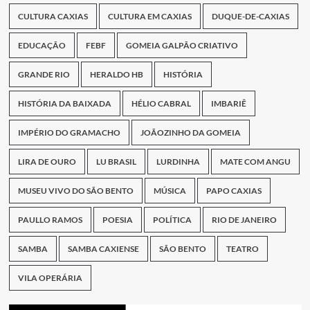
CULTURA CAXIAS
CULTURA EM CAXIAS
DUQUE-DE-CAXIAS
EDUCAÇÃO
FEBF
GOMEIA GALPÃO CRIATIVO
GRANDE RIO
HERALDO HB
HISTÓRIA
HISTÓRIA DA BAIXADA
HÉLIO CABRAL
IMBARIÊ
IMPÉRIO DO GRAMACHO
JOÃOZINHO DA GOMEIA
LIRA DE OURO
LU BRASIL
LURDINHA
MATE COM ANGU
MUSEU VIVO DO SÃO BENTO
MÚSICA
PAPO CAXIAS
PAULLO RAMOS
POESIA
POLÍTICA
RIO DE JANEIRO
SAMBA
SAMBA CAXIENSE
SÃO BENTO
TEATRO
VILA OPERÁRIA