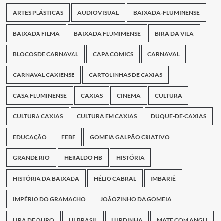
ARTES PLÁSTICAS
AUDIOVISUAL
BAIXADA-FLUMINENSE
BAIXADA FILMA
BAIXADA FLUMIMENSE
BIRA DA VILA
BLOCOS DE CARNAVAL
CAPA COMICS
CARNAVAL
CARNAVAL CAXIENSE
CARTOLINHAS DE CAXIAS
CASA FLUMINENSE
CAXIAS
CINEMA
CULTURA
CULTURA CAXIAS
CULTURA EM CAXIAS
DUQUE-DE-CAXIAS
EDUCAÇÃO
FEBF
GOMEIA GALPÃO CRIATIVO
GRANDE RIO
HERALDO HB
HISTÓRIA
HISTÓRIA DA BAIXADA
HÉLIO CABRAL
IMBARIÊ
IMPÉRIO DO GRAMACHO
JOÃOZINHO DA GOMEIA
LIRA DE OURO
LU BRASIL
LURDINHA
MATE COM ANGU