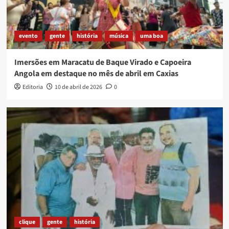
evento
gente
história
música
uma boa
Imersões em Maracatu de Baque Virado e Capoeira
Angola em destaque no mês de abril em Caxias
Editoria
10 de abril de 2026
0
clique
gente
história