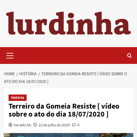
Skip
to
content
Primary
Menu
HOME
HISTÓRIA
TERREIRO DA GOMEIA RESISTE [ VÍDEO SOBRE O
ATO DO DIA 18/07/2020 ]
história
Terreiro da Gomeia Resiste [ vídeo
sobre o ato do dia 18/07/2020 ]
heraldo hb
22 de julho de 2020
0