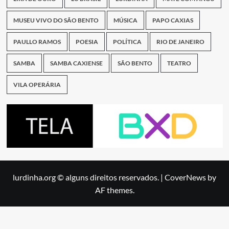
MUSEU VIVO DO SÃO BENTO
MÚSICA
PAPO CAXIAS
PAULLO RAMOS
POESIA
POLÍTICA
RIO DE JANEIRO
SAMBA
SAMBA CAXIENSE
SÃO BENTO
TEATRO
VILA OPERÁRIA
lurdinha.org © alguns direitos reservados.
|
CoverNews
by
AF themes.