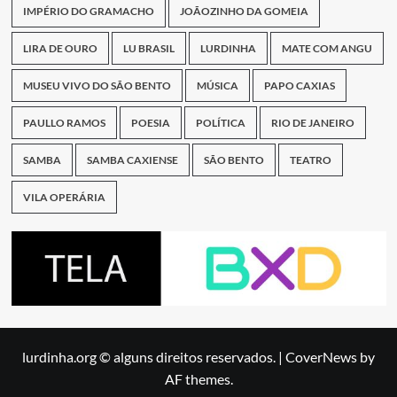
IMPÉRIO DO GRAMACHO
JOÃOZINHO DA GOMEIA
LIRA DE OURO
LU BRASIL
LURDINHA
MATE COM ANGU
MUSEU VIVO DO SÃO BENTO
MÚSICA
PAPO CAXIAS
PAULLO RAMOS
POESIA
POLÍTICA
RIO DE JANEIRO
SAMBA
SAMBA CAXIENSE
SÃO BENTO
TEATRO
VILA OPERÁRIA
lurdinha.org © alguns direitos reservados.
|
CoverNews
by
AF themes.