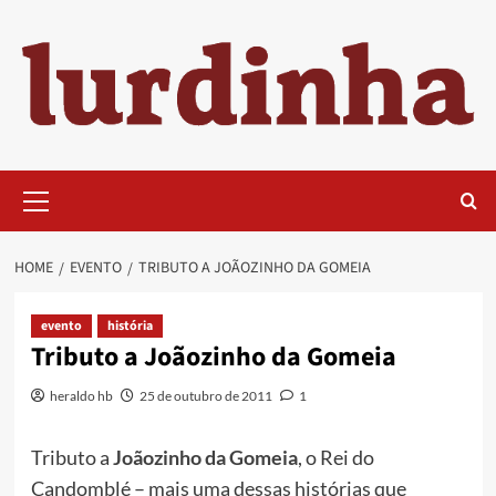
Skip
to
content
Primary
Menu
HOME
EVENTO
TRIBUTO A JOÃOZINHO DA GOMEIA
evento
história
Tributo a Joãozinho da Gomeia
heraldo hb
25 de outubro de 2011
1
Tributo a
Joãozinho da Gomeia
, o Rei do
Candomblé – mais uma dessas histórias que