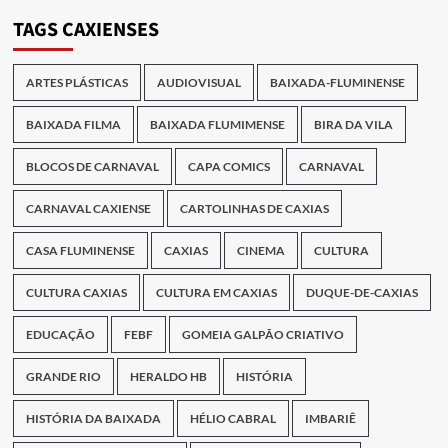
Publicações
TAGS CAXIENSES
ARTES PLÁSTICAS
AUDIOVISUAL
BAIXADA-FLUMINENSE
BAIXADA FILMA
BAIXADA FLUMIMENSE
BIRA DA VILA
BLOCOS DE CARNAVAL
CAPA COMICS
CARNAVAL
CARNAVAL CAXIENSE
CARTOLINHAS DE CAXIAS
CASA FLUMINENSE
CAXIAS
CINEMA
CULTURA
CULTURA CAXIAS
CULTURA EM CAXIAS
DUQUE-DE-CAXIAS
EDUCAÇÃO
FEBF
GOMEIA GALPÃO CRIATIVO
GRANDE RIO
HERALDO HB
HISTÓRIA
HISTÓRIA DA BAIXADA
HÉLIO CABRAL
IMBARIÊ