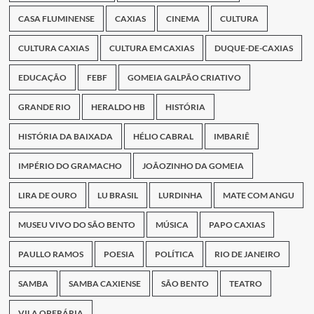
CASA FLUMINENSE
CAXIAS
CINEMA
CULTURA
CULTURA CAXIAS
CULTURA EM CAXIAS
DUQUE-DE-CAXIAS
EDUCAÇÃO
FEBF
GOMEIA GALPÃO CRIATIVO
GRANDE RIO
HERALDO HB
HISTÓRIA
HISTÓRIA DA BAIXADA
HÉLIO CABRAL
IMBARIÊ
IMPÉRIO DO GRAMACHO
JOÃOZINHO DA GOMEIA
LIRA DE OURO
LU BRASIL
LURDINHA
MATE COM ANGU
MUSEU VIVO DO SÃO BENTO
MÚSICA
PAPO CAXIAS
PAULLO RAMOS
POESIA
POLÍTICA
RIO DE JANEIRO
SAMBA
SAMBA CAXIENSE
SÃO BENTO
TEATRO
VILA OPERÁRIA