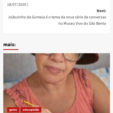
navigation
18/07/2020 ]
Next:
Joãozinho da Gomeia é o tema da nova série de conversas
no Museu Vivo do São Bento
mais:
gente
uma opinião