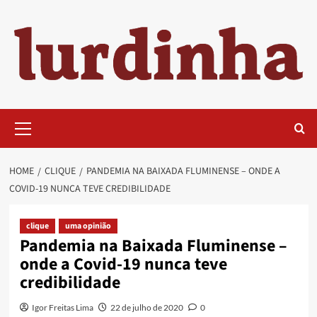
Skip
to
content
Primary
Menu
HOME
CLIQUE
PANDEMIA NA BAIXADA FLUMINENSE – ONDE A
COVID-19 NUNCA TEVE CREDIBILIDADE
clique
uma opinião
Pandemia na Baixada Fluminense –
onde a Covid-19 nunca teve
credibilidade
Igor Freitas Lima
22 de julho de 2020
0