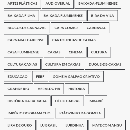
ARTES PLÁSTICAS
AUDIOVISUAL
BAIXADA-FLUMINENSE
BAIXADA FILMA
BAIXADA FLUMIMENSE
BIRA DA VILA
BLOCOS DE CARNAVAL
CAPA COMICS
CARNAVAL
CARNAVAL CAXIENSE
CARTOLINHAS DE CAXIAS
CASA FLUMINENSE
CAXIAS
CINEMA
CULTURA
CULTURA CAXIAS
CULTURA EM CAXIAS
DUQUE-DE-CAXIAS
EDUCAÇÃO
FEBF
GOMEIA GALPÃO CRIATIVO
GRANDE RIO
HERALDO HB
HISTÓRIA
HISTÓRIA DA BAIXADA
HÉLIO CABRAL
IMBARIÊ
IMPÉRIO DO GRAMACHO
JOÃOZINHO DA GOMEIA
LIRA DE OURO
LU BRASIL
LURDINHA
MATE COM ANGU