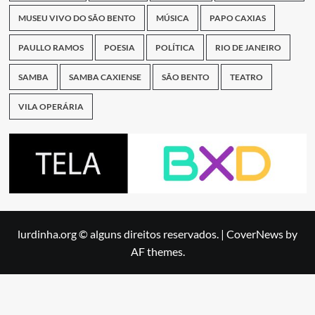
MUSEU VIVO DO SÃO BENTO
MÚSICA
PAPO CAXIAS
PAULLO RAMOS
POESIA
POLÍTICA
RIO DE JANEIRO
SAMBA
SAMBA CAXIENSE
SÃO BENTO
TEATRO
VILA OPERÁRIA
lurdinha.org © alguns direitos reservados.
|
CoverNews
by
AF themes.