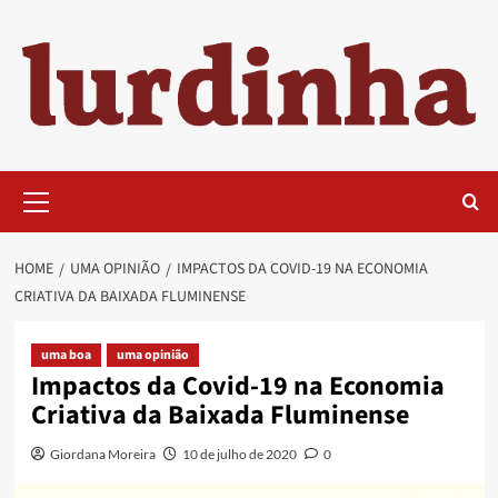
Skip
to
content
Primary
Menu
HOME
UMA OPINIÃO
IMPACTOS DA COVID-19 NA ECONOMIA
CRIATIVA DA BAIXADA FLUMINENSE
uma boa
uma opinião
Impactos da Covid-19 na Economia
Criativa da Baixada Fluminense
Giordana Moreira
10 de julho de 2020
0