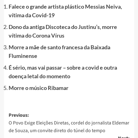
Falece o grande artista plástico Messias Neiva,
vítima da Covid-19
Dono da antiga Discoteca do Justinu’s, morre
vítima do Corona Vírus
Morre a mãe de santo francesa da Baixada
Fluminense
É sério, mas vai passar – sobre a covid e outra
doença letal do momento
Morre o músico Ribamar
Post
Previous:
O Povo Exige Eleições Diretas, cordel do jornalista Eldemar
navigation
de Souza, um convite direto do túnel do tempo