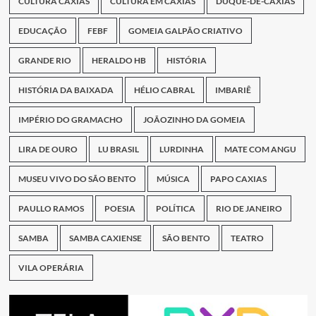
CULTURA CAXIAS
CULTURA EM CAXIAS
DUQUE-DE-CAXIAS
EDUCAÇÃO
FEBF
GOMEIA GALPÃO CRIATIVO
GRANDE RIO
HERALDO HB
HISTÓRIA
HISTÓRIA DA BAIXADA
HÉLIO CABRAL
IMBARIÊ
IMPÉRIO DO GRAMACHO
JOÃOZINHO DA GOMEIA
LIRA DE OURO
LU BRASIL
LURDINHA
MATE COM ANGU
MUSEU VIVO DO SÃO BENTO
MÚSICA
PAPO CAXIAS
PAULLO RAMOS
POESIA
POLÍTICA
RIO DE JANEIRO
SAMBA
SAMBA CAXIENSE
SÃO BENTO
TEATRO
VILA OPERÁRIA