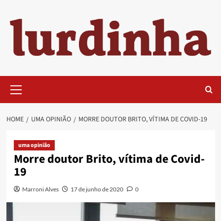
Skip
to
content
Primary
Menu
HOME
UMA OPINIÃO
MORRE DOUTOR BRITO, VÍTIMA DE COVID-19
uma opinião
Morre doutor Brito, vítima de Covid-
19
Marroni Alves
17 de junho de 2020
0