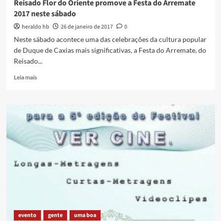
Reisado Flor do Oriente promove a Festa do Arremate
2017 neste sábado
heraldo hb
26 de janeiro de 2017
0
Neste sábado acontece uma das celebrações da cultura popular
de Duque de Caxias mais significativas, a Festa do Arremate, do
Reisado...
Read
Leia mais
more
about
Reisado
Flor
do
Oriente
promove
a
Festa
do
Arremate
2017
neste
sábado
evento
gente
uma boa