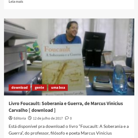
Read
Leia mais
more
about
Apoie
a
Casa
BXD!
download
gente
uma boa
Livro Foucault: Soberania e Guerra, de Marcus Vinicius
Carvalho [ download ]
Editoria
12 de julho de 2017
0
Está disponível pra download o livro “Foucault: A Soberania e a
Guerra“, do professor, filósofo e poeta Marcus Vinícius