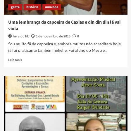
gente
história
uma boa
Uma lembrança da capoeira de Caxias e din din din lá vai
viola
heraldo hb
1 de novembro de 2016
0
Sou muito fã de capoeira e, embora muitos não acreditem hoje,
já fui praticante também hehehe. Fui aluno do Mestre...
Read
Leia mais
more
about
Uma
lembrança
da
capoeira
de
Caxias
e
din
din
din