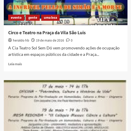
evento
gente
uma boa
Circo e Teatro na Praça da Vila São Luis
heraldo hb
19 de maio de 2016
0
A Cia Teatro Sol Sem Dó vem promovendo ações de ocupação
artística em espaços públicos da cidade e a Praça...
Read
Leia mais
more
about
Circo
e
Teatro
na
Praça
da
Vila
São
Luis