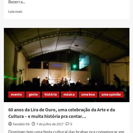
Bezerra...
Read
Leia mais
more
about
Livro
Foucault:
Soberania
e
Guerra,
de
Marcus
Vinicius
Carvalho
[
download
]
evento
gente
história
música
uma boa
uma opinião
60 anos da Lira de Ouro, uma celebração da Arte e da
Cultura – e muita história pra contar…
heraldo hb
7 de julho de 2017
0
Domingo tem uma festa cultural das brabas pra comemorar em