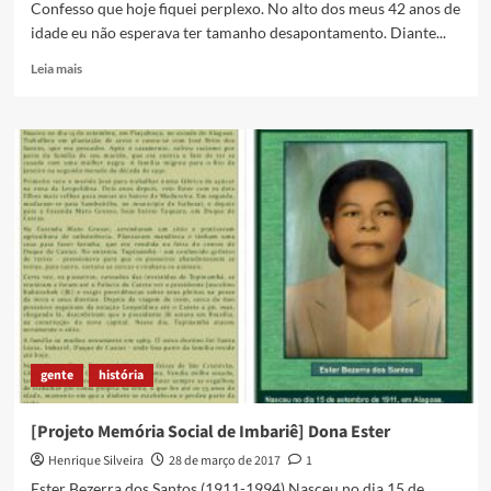
pra
Confesso que hoje fiquei perplexo. No alto dos meus 42 anos de
contar…
idade eu não esperava ter tamanho desapontamento. Diante...
Read
Leia mais
more
about
O
Rei
das
Bocas
gente
história
[Projeto Memória Social de Imbariê] Dona Ester
Henrique Silveira
28 de março de 2017
1
Ester Bezerra dos Santos (1911-1994) Nasceu no dia 15 de