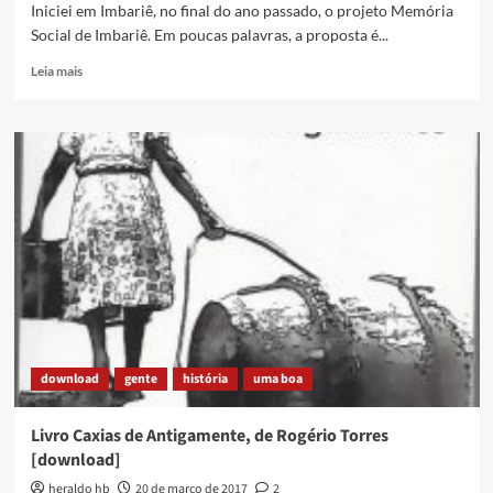
Iniciei em Imbariê, no final do ano passado, o projeto Memória
Social de Imbariê. Em poucas palavras, a proposta é...
Read
Leia mais
more
about
Projeto
Memória
Social
de
Imbariê
download
gente
história
uma boa
Livro Caxias de Antigamente, de Rogério Torres
[download]
heraldo hb
20 de março de 2017
2