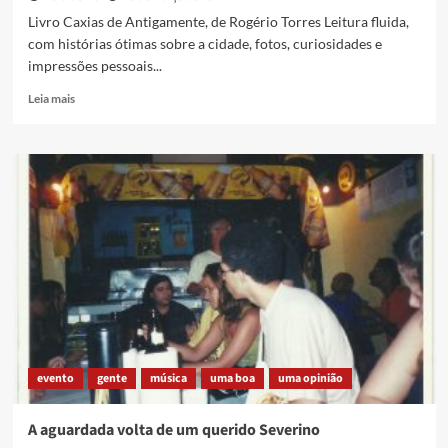
Livro Caxias de Antigamente, de Rogério Torres Leitura fluida,
com histórias ótimas sobre a cidade, fotos, curiosidades e
impressões pessoais...
Read
Leia mais
more
about
Livro
Caxias
de
Antigamente,
de
Rogério
Torres
[download]
evento
gente
música
uma boa
uma opinião
A aguardada volta de um querido Severino