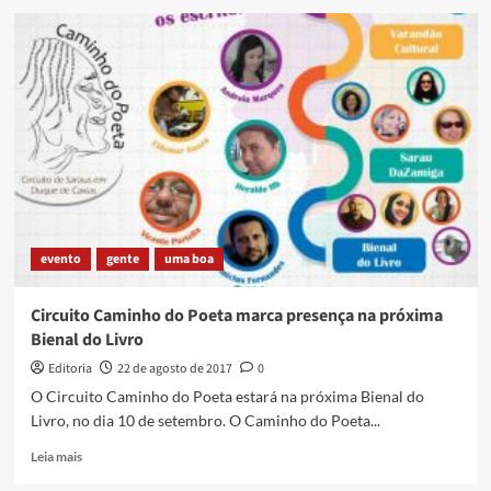
Processo
da
tela
:
Favela
sangra,
mas
não
morre
evento
gente
uma boa
Circuito Caminho do Poeta marca presença na próxima
Bienal do Livro
Editoria
22 de agosto de 2017
0
O Circuito Caminho do Poeta estará na próxima Bienal do
Livro, no dia 10 de setembro. O Caminho do Poeta...
Read
Leia mais
more