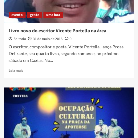
de
Caxias
evento
gente
uma boa
Livro novo do escritor Vicente Portella na área
Editoria
31 de maio de 2016
0
O escritor, compositor e poeta, Vicente Portella, lança Prosa
Delirante, seu quarto livro, segundo romance, no próximo
sábado em Caxias. No...
Read
Leia mais
more
about
Livro
novo
do
escritor
Vicente
Portella
na
área