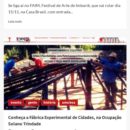
Se liga aí no FAIM, Festival de Arte de Imbariê, que vai rolar dia
15/11, na Casa Brasil, com entrada...
Read
Leia mais
more
about
Festival
de
Arte
de
Imbariê
acontece
dia
15/11,
na
Casa
Brasil
evento
gente
história
uma boa
Conheça a Fábrica Experimental de Cidades, na Ocupação
Solano Trindade