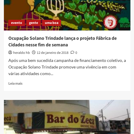
evento
gente
uma boa
Ocupação Solano Trindade lança o projeto Fábrica de
Cidades nesse fim de semana
heraldo hb
12 de janeiro de 2018
0
Após uma bem sucedida campanha de financiamento coletivo, a
Ocupação Solano Trindade promove uma vivência em com
várias atividades como...
Read
Leia mais
more
about
Ocupação
Solano
Trindade
lança
o
projeto
Fábrica