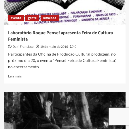
da
revista
Pilares
evento
gente
uma boa
da
História
Laboratório Roque Pense! apresenta Feira de Cultura
Feminista
Dani Francisco
19 de maio de 2016
0
Participantes da Oficina de Produção Cultural produzem, no
próximo dia 20, o evento “Pense! Feira de Cultura Feminista”,
no encerramento...
Read
Leia mais
more
about
Laboratório
Roque
Pense!
apresenta
Feira
de
Cultura