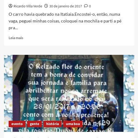
Ricardo Villa Verde
30 de janeiro de 2017
0
O carro havia quebrado na Itatiaia.Encostei-o, então, numa
vaga, peguei minhas coisas, coloquei na mochila e parti a pé
pra...
Read
Leia mais
more
about
Trilhas
e
fumos
evento
gente
história
uma boa