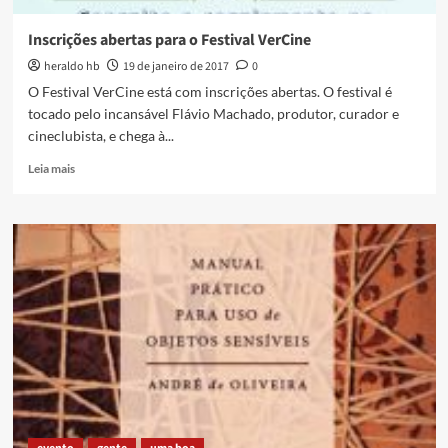
Inscrições abertas para o Festival VerCine
heraldo hb
19 de janeiro de 2017
0
O Festival VerCine está com inscrições abertas. O festival é
tocado pelo incansável Flávio Machado, produtor, curador e
cineclubista, e chega à...
Read
Leia mais
more
about
Inscrições
abertas
para
o
Festival
VerCine