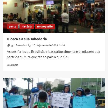
de
Cidades
nesse
fim
de
gente
história
uma opinião
semana
O Zeca e a sua sabedoria
Igor Barradas
10 de janeiro de 2018
0
As periferias do Brasil são ricas culturalmente e produzem boa
parte da cultura que faz do país o que ele...
Read
Leia mais
more
about
O
Zeca
e
a
sua
sabedoria