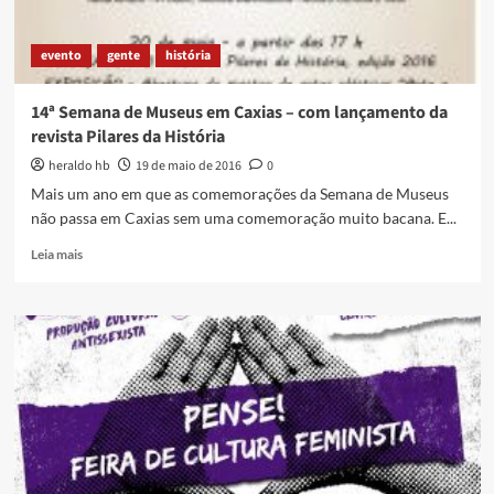
evento
gente
história
14ª Semana de Museus em Caxias – com lançamento da
revista Pilares da História
heraldo hb
19 de maio de 2016
0
Mais um ano em que as comemorações da Semana de Museus
não passa em Caxias sem uma comemoração muito bacana. E...
Read
Leia mais
more
about
14ª
Semana
de
Museus
em
Caxias
–
com
lançamento