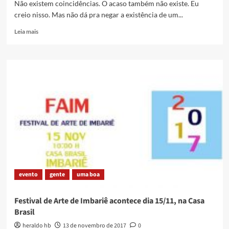
tradição
Não existem coincidências. O acaso também não existe. Eu
da
creio nisso. Mas não dá pra negar a existência de um...
folia
de
Read
Leia mais
reis
more
na
about
cidade
A
e
bênção,
manda
Rogério
recado
Torres!
público
evento
gente
uma boa
Festival de Arte de Imbariê acontece dia 15/11, na Casa
Brasil
heraldo hb
13 de novembro de 2017
0