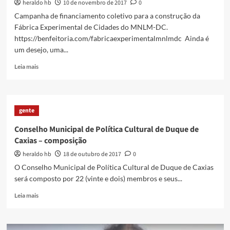
heraldo hb
10 de novembro de 2017
0
Campanha de financiamento coletivo para a construção da
Fábrica Experimental de Cidades do MNLM-DC.
https://benfeitoria.com/fabricaexperimentalmnlmdc Ainda é
um desejo, uma...
Read
Leia mais
more
about
Conheça
a
gente
Fábrica
Experimental
Conselho Municipal de Política Cultural de Duque de
de
Caxias – composição
Cidades,
na
heraldo hb
18 de outubro de 2017
0
Ocupação
O Conselho Municipal de Política Cultural de Duque de Caxias
Solano
será composto por 22 (vinte e dois) membros e seus...
Trindade
Read
Leia mais
more
about
Conselho