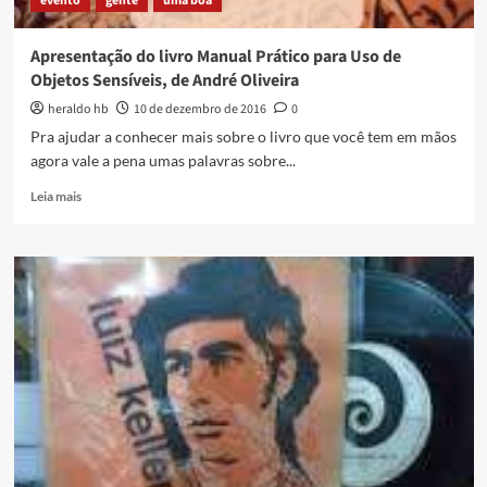
evento
gente
uma boa
Apresentação do livro Manual Prático para Uso de
Objetos Sensíveis, de André Oliveira
heraldo hb
10 de dezembro de 2016
0
Pra ajudar a conhecer mais sobre o livro que você tem em mãos
agora vale a pena umas palavras sobre...
Read
Leia mais
more
about
Apresentação
do
livro
Manual
Prático
para
Uso
de
Objetos
Sensíveis,
de
André