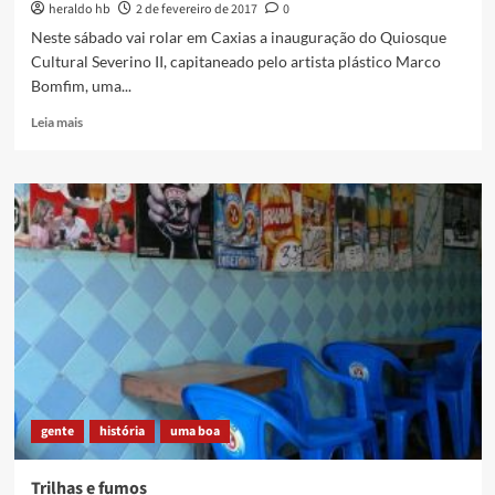
heraldo hb
2 de fevereiro de 2017
0
Neste sábado vai rolar em Caxias a inauguração do Quiosque
Cultural Severino II, capitaneado pelo artista plástico Marco
Bomfim, uma...
Read
Leia mais
more
about
A
aguardada
volta
de
um
querido
Severino
gente
história
uma boa
Trilhas e fumos