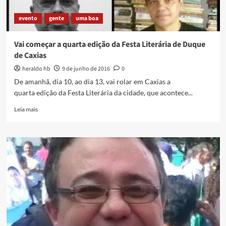
lá
vai
evento
gente
uma boa
viola
Vai começar a quarta edição da Festa Literária de Duque
de Caxias
heraldo hb
9 de junho de 2016
0
De amanhã, dia 10, ao dia 13, vai rolar em Caxias a
quarta edição da Festa Literária da cidade, que acontece...
Read
Leia mais
more
about
Vai
começar
a
quarta
edição
da
Festa
Literária
de
Duque