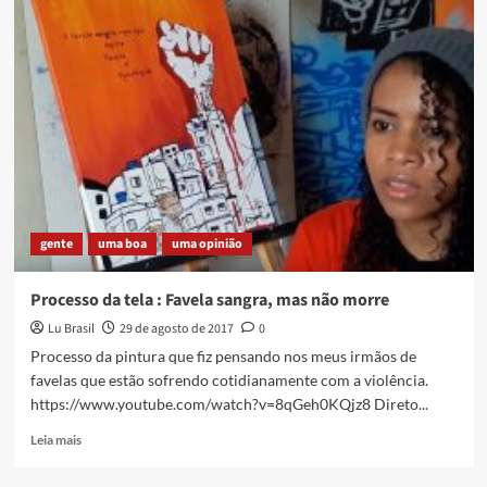
pesquisa
na
Vila
Operária
gente
uma boa
uma opinião
Processo da tela : Favela sangra, mas não morre
Lu Brasil
29 de agosto de 2017
0
Processo da pintura que fiz pensando nos meus irmãos de
favelas que estão sofrendo cotidianamente com a violência.
https://www.youtube.com/watch?v=8qGeh0KQjz8 Direto...
Read
Leia mais
more
about