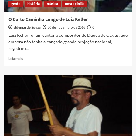
gente
história
música
uma opinião
Oliveira
O Curto Caminho Longo de Luiz Keller
Eldemar de Souza
20 de novembro de 2016
0
Luiz Keller foi um cantor e compositor de Duque de Caxias, que
embora não tenha alcançado grande projeção nacional,
registrou...
Read
Leia mais
more
about
O
Curto
Caminho
Longo
de
Luiz
Keller