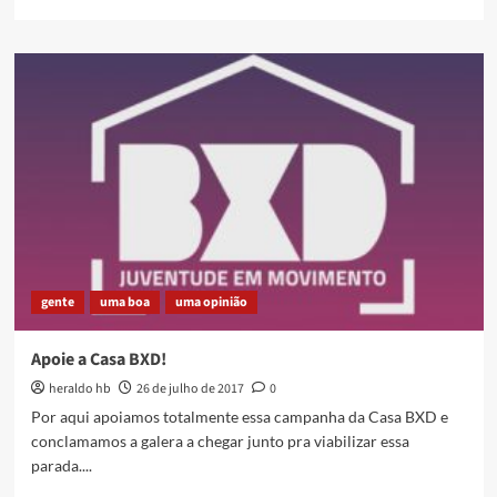
more
about
Saneamento
Público,
o
Outro
Lado
da
História
[
VÍDEO
NA
ÍNTEGRA
]
gente
uma boa
uma opinião
Apoie a Casa BXD!
heraldo hb
26 de julho de 2017
0
Por aqui apoiamos totalmente essa campanha da Casa BXD e
conclamamos a galera a chegar junto pra viabilizar essa
parada....