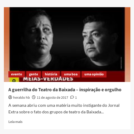
about
Circuito
Caminho
do
Poeta
marca
presença
na
próxima
Bienal
do
Livro
evento
gente
história
uma boa
uma opinião
A guerrilha do Teatro da Baixada – inspiração e orgulho
heraldo hb
11 de agosto de 2017
1
A semana abriu com uma matéria muito instigante do Jornal
Extra sobre o fato dos grupos de teatro da Baixada...
Read
Leia mais
more
about