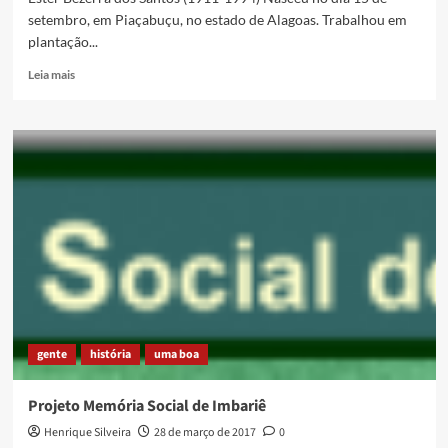
setembro, em Piaçabuçu, no estado de Alagoas. Trabalhou em
plantação...
Read
Leia mais
more
about
[Projeto
Memória
Social
de
Imbariê]
Dona
Ester
gente
história
uma boa
Projeto Memória Social de Imbariê
Henrique Silveira
28 de março de 2017
0