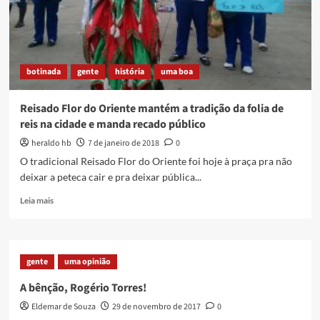
botinada
gente
história
uma boa
Reisado Flor do Oriente mantém a tradição da folia de
reis na cidade e manda recado público
heraldo hb
7 de janeiro de 2018
0
O tradicional Reisado Flor do Oriente foi hoje à praça pra não
deixar a peteca cair e pra deixar pública...
Read
Leia mais
more
about
Reisado
Flor
gente
uma opinião
do
Oriente
A bênção, Rogério Torres!
mantém
Eldemar de Souza
29 de novembro de 2017
0
a