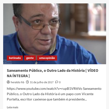
A
guerrilha
do
Teatro
da
Baixada
–
inspiração
e
orgulho
botinada
gente
uma opinião
Saneamento Público, o Outro Lado da História [ VÍDEO
NA ÍNTEGRA ]
heraldo hb
31 de julho de 2017
0
https://www.youtube.com/watch?v=rupB1VRttVo Saneamento
Público, o Outro Lado da História é um papo com Vicente
Portella, escritor caxiense que também é presidente...
Read
Leia mais