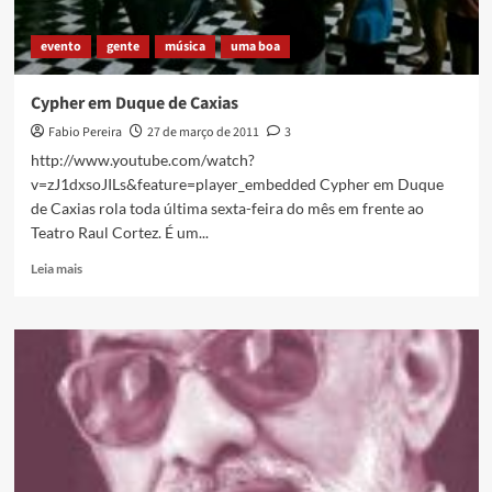
evento
gente
música
uma boa
Cypher em Duque de Caxias
Fabio Pereira
27 de março de 2011
3
http://www.youtube.com/watch?
v=zJ1dxsoJILs&feature=player_embedded Cypher em Duque
de Caxias rola toda última sexta-feira do mês em frente ao
Teatro Raul Cortez. É um...
Read
Leia mais
more
about
Cypher
em
Duque
de
Caxias