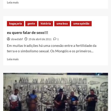
Read
Leia mais
more
about
EM
MERITI
bagaçaria
gente
história
uma boa
uma opinião
COM
SERGINHO!!
eu quero falar de sexo!!!
slowdabf
19 de abril de 2011
1
Em muitas tradições há uma conexão entre a fertilidade da
terra e o simbolismo sexual. Os Mongóis e os primeiros...
Read
Leia mais
more
about
eu
quero
falar
de
sexo!!!