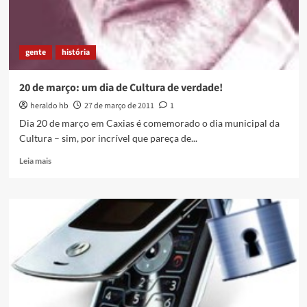
gente
história
20 de março: um dia de Cultura de verdade!
heraldo hb
27 de março de 2011
1
Dia 20 de março em Caxias é comemorado o dia municipal da
Cultura – sim, por incrível que pareça de...
Read
Leia mais
more
about
20
de
março:
um
dia
de
Cultura
de
verdade!