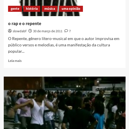
gente
história
música
uma opinião
o rap e o repente
slowdabf
30 de março de 2011
7
O Repente, gênero lítero-musical em que o autor improvisa em
público versos e melodias, é uma manifestação da cultura
popular...
Read
Leia mais
more
about
o
rap
e
o
repente