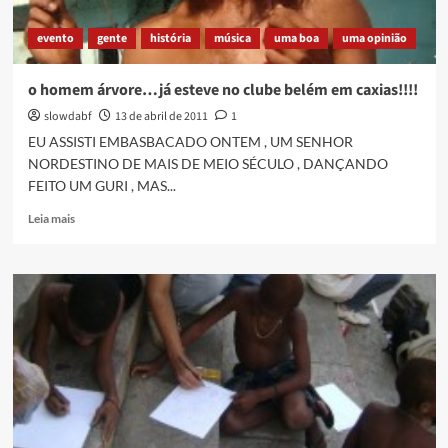
evento
gente
história
música
uma boa
uma opinião
o homem árvore…já esteve no clube belém em caxias!!!!
slowdabf
13 de abril de 2011
1
EU ASSISTI EMBASBACADO ONTEM , UM SENHOR
NORDESTINO DE MAIS DE MEIO SÉCULO , DANÇANDO
FEITO UM GURI , MAS...
Read
Leia mais
more
about
o
homem
árvore…
já
esteve
no
clube
belém
em
caxias!!!!