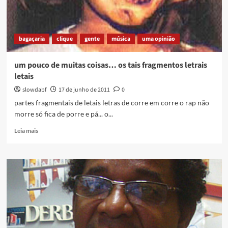
bagaçaria
clique
gente
música
uma opinião
um pouco de muitas coisas… os tais fragmentos letrais
letais
slowdabf
17 de junho de 2011
0
partes fragmentais de letais letras de corre em corre o rap não
morre só fica de porre e pá... o...
Read
Leia mais
more
about
um
pouco
de
muitas
coisas…
os
tais
fragmentos