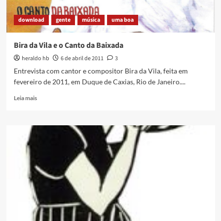
download
gente
música
uma boa
Bira da Vila e o Canto da Baixada
heraldo hb
6 de abril de 2011
3
Entrevista com cantor e compositor Bira da Vila, feita em
fevereiro de 2011, em Duque de Caxias, Rio de Janeiro....
Read
Leia mais
more
about
Bira
da
Vila
e
o
Canto
da
Baixada