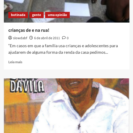
botinada
gente
uma opinião
crianças de e na rua!
slowdabf
6 de abril de 2011
0
“Em casos em que a família usa crianças e adolescentes para
ajudarem de alguma forma da renda da casa pedimos...
Read
Leia mais
more
about
crianças
de
e
na
rua!