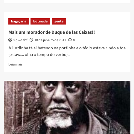
more
about
Extra
terrestres
bagaçaria
botinada
gente
em
Caxias!!!!
Mais um morador de Duque de las Caixas!!
slowdabf
10 de janeiro de 2011
0
A lurdinha tá ai batendo na portinha e o tédio estava rindo a toa
(estava... olha o tempo do verbo)...
Read
Leia mais
more
about
Mais
um
morador
de
Duque
de
las
Caixas!!