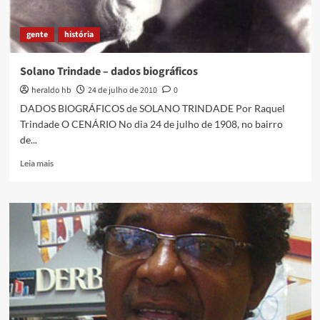
gente
história
Solano Trindade – dados biográficos
heraldo hb
24 de julho de 2010
0
DADOS BIOGRÁFICOS de SOLANO TRINDADE Por Raquel
Trindade O CENÁRIO No dia 24 de julho de 1908, no bairro
de...
Read
Leia mais
more
about
Solano
Trindade
–
dados
biográficos