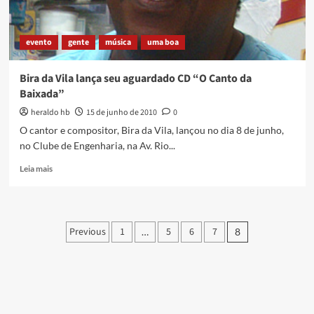
evento
gente
música
uma boa
Bira da Vila lança seu aguardado CD “O Canto da
Baixada”
heraldo hb
15 de junho de 2010
0
O cantor e compositor, Bira da Vila, lançou no dia 8 de junho,
no Clube de Engenharia, na Av. Rio...
Read
Leia mais
more
about
Bira
da
Paginação
Previous
1
5
6
7
…
8
Vila
de
lança
seu
posts
aguardado
CD
“O
Canto