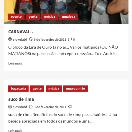
evento
gente
música
uma boa
CARNAVAL…
slowdabf
6 de fevereiro de 2011
0
O bloco da Lira de Ouro tá no ar... Vários matianos (OU NÃO
MATIANOS) na percussão...mó repercursssão... Eu e André...
Read
Leia mais
more
about
CARNAVAL…
bagaçaria
gente
música
uma opinião
suco de rima
slowdabf
3 de fevereiro de 2011
1
suco de rima Benefícios do suco de rima para a saúde... Uma
bebida apreciada em todos os mundos e uma...
Read
Leia mais