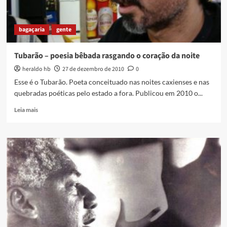
bagaçaria
gente
Tubarão – poesia bêbada rasgando o coração da noite
heraldo hb
27 de dezembro de 2010
0
Esse é o Tubarão. Poeta conceituado nas noites caxienses e nas
quebradas poéticas pelo estado a fora. Publicou em 2010 o...
Read
Leia mais
more
about
Tubarão
–
poesia
bêbada
rasgando
o
coração
da
noite