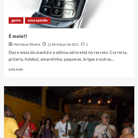
gente
uma opinião
É mole?!
Henrique Silveira
11 de março de 2011
2
Dez e meia da manhã e a sétima série está no recreio. Correria,
gritaria, futebol, amarelinha, paqueras, brigas e outras...
Read
Leia mais
more
about
É
mole?!