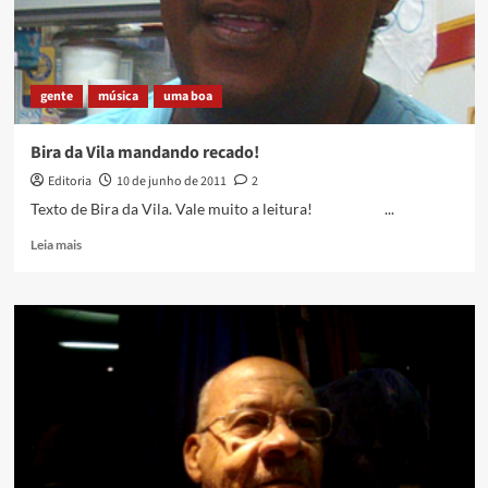
letrais
letais
gente
música
uma boa
Bira da Vila mandando recado!
Editoria
10 de junho de 2011
2
Texto de Bira da Vila. Vale muito a leitura! ...
Read
Leia mais
more
about
Bira
da
Vila
mandando
recado!