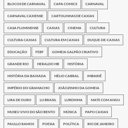
BLOCOS DE CARNAVAL
CAPA COMICS
CARNAVAL
CARNAVAL CAXIENSE
CARTOLINHAS DE CAXIAS
CASA FLUMINENSE
CAXIAS
CINEMA
CULTURA
CULTURA CAXIAS
CULTURA EM CAXIAS
DUQUE-DE-CAXIAS
EDUCAÇÃO
FEBF
GOMEIA GALPÃO CRIATIVO
GRANDE RIO
HERALDO HB
HISTÓRIA
HISTÓRIA DA BAIXADA
HÉLIO CABRAL
IMBARIÊ
IMPÉRIO DO GRAMACHO
JOÃOZINHO DA GOMEIA
LIRA DE OURO
LU BRASIL
LURDINHA
MATE COM ANGU
MUSEU VIVO DO SÃO BENTO
MÚSICA
PAPO CAXIAS
PAULLO RAMOS
POESIA
POLÍTICA
RIO DE JANEIRO