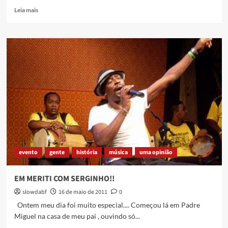
Read
Leia mais
more
about
Teatro,
Cesário
Candhi,
arte
na
praça
e
por
aí
vai
evento
gente
história
música
uma opinião
EM MERITI COM SERGINHO!!
slowdabf
16 de maio de 2011
0
Ontem meu dia foi muito especial.... Começou lá em Padre
Miguel na casa de meu pai , ouvindo só...