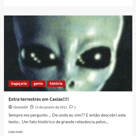
more
about
suco
de
rima
bagaçaria
gente
história
Extra terrestres em Caxias!!!!
slowdabf
13 de janeiro de 2011
1
Sempre me pergunto ... De onde eu vim?? E então descobri este
texto... Um fato histórico de grande relevância pelos...
Read
Leia mais