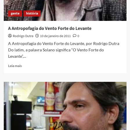
gente
história
A Antropofagia do Vento Forte do Levante
Rodrigo Dutra
10 de janeiro de 2011
0
A Antropofagia do Vento Forte do Levante, por Rodrigo Dutra
Do latim, a palavra Solano significa “O Vento Forte do
Levante”,...
Read
Leia mais
more
about
A
Antropofagia
do
Vento
Forte
do
Levante