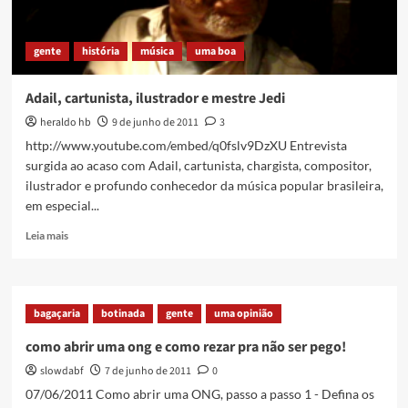
gente
história
música
uma boa
Adail, cartunista, ilustrador e mestre Jedi
heraldo hb
9 de junho de 2011
3
http://www.youtube.com/embed/q0fslv9DzXU Entrevista
surgida ao acaso com Adail, cartunista, chargista, compositor,
ilustrador e profundo conhecedor da música popular brasileira,
em especial...
Read
Leia mais
more
about
Adail,
cartunista,
bagaçaria
botinada
gente
uma opinião
ilustrador
e
como abrir uma ong e como rezar pra não ser pego!
mestre
slowdabf
7 de junho de 2011
0
Jedi
07/06/2011 Como abrir uma ONG, passo a passo 1 - Defina os