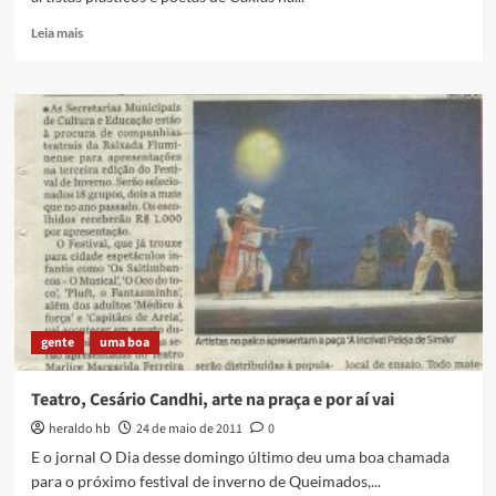
Read
Leia mais
more
about
A
Água
e
seu
Papel
–
poesia
e
artes
plásticas
na
Lapa
gente
uma boa
Teatro, Cesário Candhi, arte na praça e por aí vai
heraldo hb
24 de maio de 2011
0
E o jornal O Dia desse domingo último deu uma boa chamada
para o próximo festival de inverno de Queimados,...