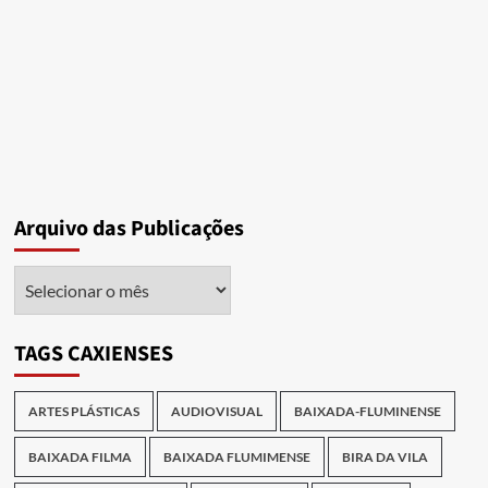
da
Baixada”
Arquivo das Publicações
Arquivo
das
Publicações
TAGS CAXIENSES
ARTES PLÁSTICAS
AUDIOVISUAL
BAIXADA-FLUMINENSE
BAIXADA FILMA
BAIXADA FLUMIMENSE
BIRA DA VILA