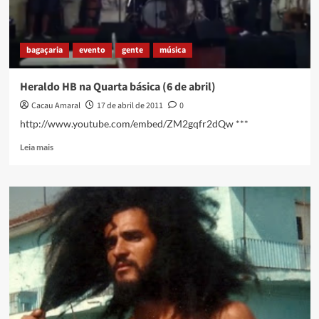
bagaçaria
evento
gente
música
Heraldo HB na Quarta básica (6 de abril)
Cacau Amaral
17 de abril de 2011
0
http://www.youtube.com/embed/ZM2gqfr2dQw ***
Read
Leia mais
more
about
Heraldo
HB
na
Quarta
básica
(6
de
abril)