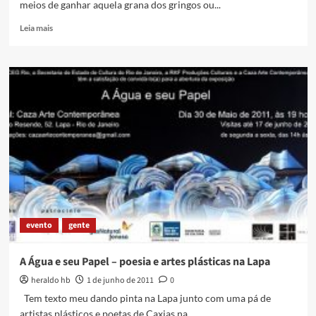
meios de ganhar aquela grana dos gringos ou...
Read
Leia mais
more
about
como
abrir
uma
ong
e
como
rezar
pra
não
ser
pego!
evento
gente
A Água e seu Papel – poesia e artes plásticas na Lapa
heraldo hb
1 de junho de 2011
0
Tem texto meu dando pinta na Lapa junto com uma pá de
artistas plásticos e poetas de Caxias na...