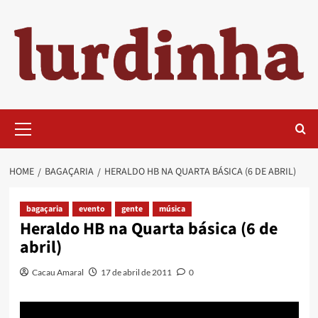
Skip
to
content
Primary
Menu
HOME
BAGAÇARIA
HERALDO HB NA QUARTA BÁSICA (6 DE ABRIL)
bagaçaria
evento
gente
música
Heraldo HB na Quarta básica (6 de
abril)
Cacau Amaral
17 de abril de 2011
0