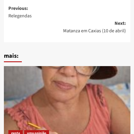
Post
Previous:
Relegendas
navigation
Next:
Matanza em Caxias (10 de abril)
mais:
gente
uma opinião