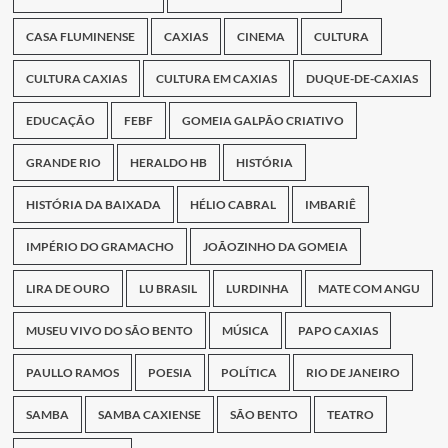
CASA FLUMINENSE
CAXIAS
CINEMA
CULTURA
CULTURA CAXIAS
CULTURA EM CAXIAS
DUQUE-DE-CAXIAS
EDUCAÇÃO
FEBF
GOMEIA GALPÃO CRIATIVO
GRANDE RIO
HERALDO HB
HISTÓRIA
HISTÓRIA DA BAIXADA
HÉLIO CABRAL
IMBARIÊ
IMPÉRIO DO GRAMACHO
JOÃOZINHO DA GOMEIA
LIRA DE OURO
LU BRASIL
LURDINHA
MATE COM ANGU
MUSEU VIVO DO SÃO BENTO
MÚSICA
PAPO CAXIAS
PAULLO RAMOS
POESIA
POLÍTICA
RIO DE JANEIRO
SAMBA
SAMBA CAXIENSE
SÃO BENTO
TEATRO