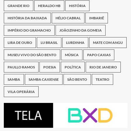
GRANDE RIO
HERALDO HB
HISTÓRIA
HISTÓRIA DA BAIXADA
HÉLIO CABRAL
IMBARIÊ
IMPÉRIO DO GRAMACHO
JOÃOZINHO DA GOMEIA
LIRA DE OURO
LU BRASIL
LURDINHA
MATE COM ANGU
MUSEU VIVO DO SÃO BENTO
MÚSICA
PAPO CAXIAS
PAULLO RAMOS
POESIA
POLÍTICA
RIO DE JANEIRO
SAMBA
SAMBA CAXIENSE
SÃO BENTO
TEATRO
VILA OPERÁRIA