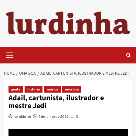
Skip
to
content
Primary
Menu
HOME
UMA BOA
ADAIL, CARTUNISTA, ILUSTRADOR E MESTRE JEDI
gente
história
música
uma boa
Adail, cartunista, ilustrador e
mestre Jedi
heraldo hb
9 de junho de 2011
3