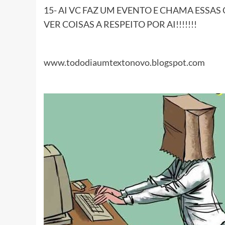
15- AI VC FAZ UM EVENTO E CHAMA ESSAS
VER COISAS A RESPEITO POR AI!!!!!!!
www.tododiaumtextonovo.blogspot.com