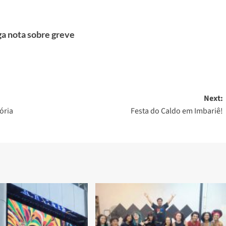
ga nota sobre greve
Next:
ória
Festa do Caldo em Imbariê!