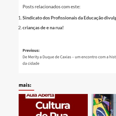
Posts relacionados com este:
Sindicato dos Profissionais da Educação divul
crianças de e na rua!
Post
Previous:
De Merity a Duque de Caxias – um encontro com a hist
navigation
da cidade
mais: