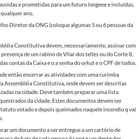
ouvidas e prometidas para um futuro longeee e incluídas,
e qualquer ano.
elho Diretor da ONG (coloque algumas 5 ou 6 pessoas da
embléia Constitutiva devem, necessariamente, assinar com
resença de um rabino de Vilar dos telles ou do Corte 8,
as contas da Caixa e o a senha do orkut e o CPF de todos.
pode então encerrar as atividades com uma curimba
 da Assembléia Constitutiva, onde devem ser descritas
alizadas na cidade. Deve também preparar uma lista
equestrados da cidade. Estes documentos devem ser
Estatuto votado e depois queimados naquele incendio q vai
o.
borar um documento a ser entregue a um cartório de
 mapa de fuga de cada pessoa da ong e um dente dos