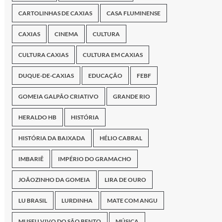
CARTOLINHAS DE CAXIAS
CASA FLUMINENSE
CAXIAS
CINEMA
CULTURA
CULTURA CAXIAS
CULTURA EM CAXIAS
DUQUE-DE-CAXIAS
EDUCAÇÃO
FEBF
GOMEIA GALPÃO CRIATIVO
GRANDE RIO
HERALDO HB
HISTÓRIA
HISTÓRIA DA BAIXADA
HÉLIO CABRAL
IMBARIÊ
IMPÉRIO DO GRAMACHO
JOÃOZINHO DA GOMEIA
LIRA DE OURO
LU BRASIL
LURDINHA
MATE COM ANGU
MUSEU VIVO DO SÃO BENTO
MÚSICA