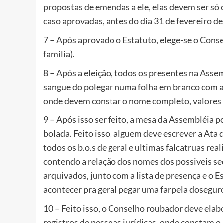
propostas de emendas a ele, elas devem ser só 
caso aprovadas, antes do dia 31 de fevereiro d
7 – Após aprovado o Estatuto, elege-se o Cons
familia).
8 – Após a eleição, todos os presentes na Ass
sangue do polegar numa folha em branco com a p
onde devem constar o nome completo, valores d
9 – Após isso ser feito, a mesa da Assembléia 
bolada. Feito isso, alguem deve escrever a Ata
todos os b.o.s de geral e ultimas falcatruas re
contendo a relação dos nomes dos possiveis s
arquivados, junto com a lista de presença e o 
acontecer pra geral pegar uma farpela dosegur
10 – Feito isso, o Conselho roubador deve ela
registros de pessoas jurídicas, onde constam o