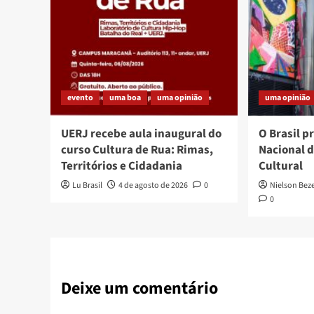
evento
uma boa
uma opinião
uma opinião
UERJ recebe aula inaugural do
O Brasil p
curso Cultura de Rua: Rimas,
Nacional 
Territórios e Cidadania
Cultural
Lu Brasil
4 de agosto de 2026
0
Nielson Bez
0
Deixe um comentário