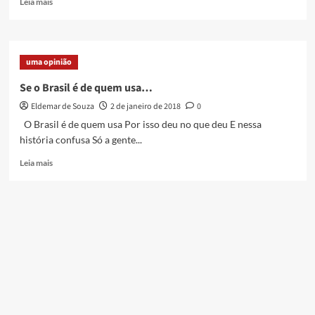
Leia mais
more
about
Eu
e
uma opinião
Duque
de
Se o Brasil é de quem usa…
Caxias
Eldemar de Souza
2 de janeiro de 2018
0
O Brasil é de quem usa Por isso deu no que deu E nessa
história confusa Só a gente...
Read
Leia mais
more
about
Se
o
Brasil
é
de
quem
usa…