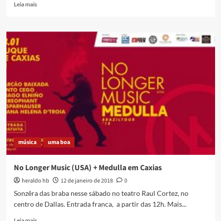
Read
Leia mais
more
about
Ocupação
Solano
Trindade
lança
o
projeto
Fábrica
de
Cidades
nesse
fim
de
música
uma boa
semana
No Longer Music (USA) + Medulla em Caxias
heraldo hb
12 de janeiro de 2018
0
Sonzêra das braba nesse sábado no teatro Raul Cortez, no
centro de Dallas. Entrada franca, a partir das 12h. Mais...
Read
Leia mais