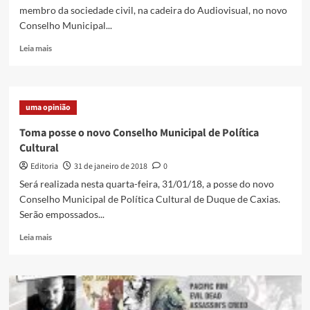
membro da sociedade civil, na cadeira do Audiovisual, no novo
Conselho Municipal...
Read
Leia mais
more
about
Novo
Conselho
uma opinião
Municipal
de
Toma posse o novo Conselho Municipal de Política
Política
Cultural
Cultural
toma
Editoria
31 de janeiro de 2018
0
posse
Será realizada nesta quarta-feira, 31/01/18, a posse do novo
nessa
Conselho Municipal de Política Cultural de Duque de Caxias.
quarta-
Serão empossados...
feira
Read
Leia mais
more
about
Toma
posse
o