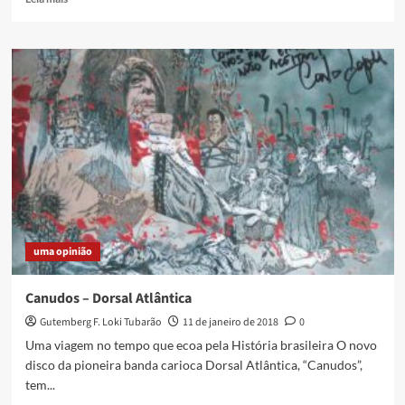
more
about
No
Longer
Music
(USA)
+
Medulla
em
Caxias
uma opinião
Canudos – Dorsal Atlântica
Gutemberg F. Loki Tubarão
11 de janeiro de 2018
0
Uma viagem no tempo que ecoa pela História brasileira O novo
disco da pioneira banda carioca Dorsal Atlântica, “Canudos”,
tem...