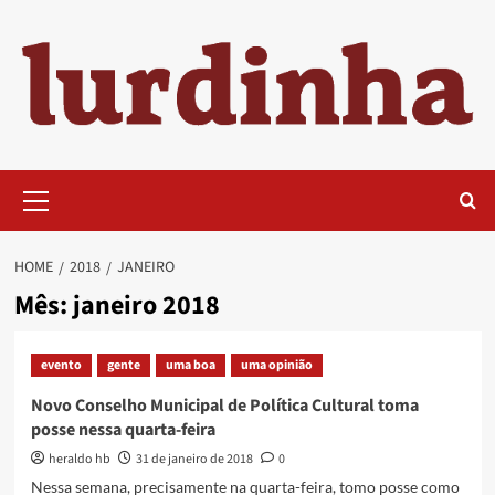
Skip
to
content
Primary
Menu
HOME
2018
JANEIRO
Mês:
janeiro 2018
evento
gente
uma boa
uma opinião
Novo Conselho Municipal de Política Cultural toma
posse nessa quarta-feira
heraldo hb
31 de janeiro de 2018
0
Nessa semana, precisamente na quarta-feira, tomo posse como