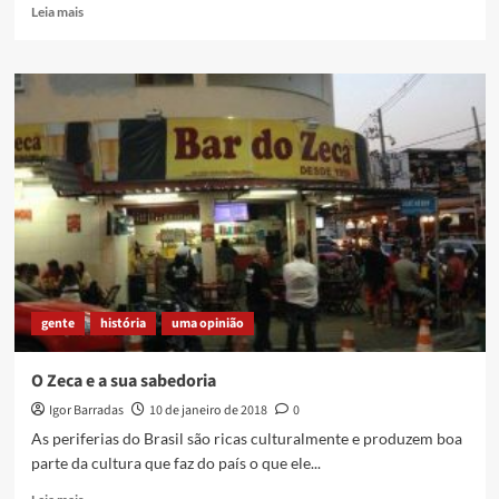
Read
Leia mais
more
about
Canudos
–
Dorsal
Atlântica
gente
história
uma opinião
O Zeca e a sua sabedoria
Igor Barradas
10 de janeiro de 2018
0
As periferias do Brasil são ricas culturalmente e produzem boa
parte da cultura que faz do país o que ele...
Read