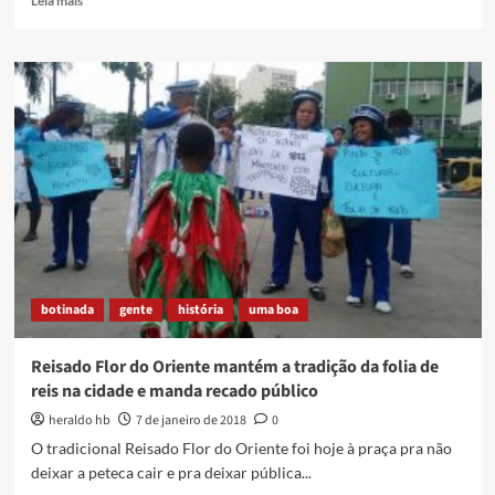
Leia mais
more
about
O
Zeca
e
a
sua
sabedoria
botinada
gente
história
uma boa
Reisado Flor do Oriente mantém a tradição da folia de
reis na cidade e manda recado público
heraldo hb
7 de janeiro de 2018
0
O tradicional Reisado Flor do Oriente foi hoje à praça pra não
deixar a peteca cair e pra deixar pública...