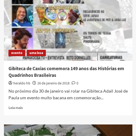
novo
Conselho
Municipal
de
Política
Cultural
evento
uma boa
Gibiteca de Caxias comemora 149 anos das Histórias em
Quadrinhos Brasileiras
heraldo hb
26 de janeiro de 2018
0
No próximo dia 30 de janeiro vai rolar na Gibiteca Adail José de
Paula um evento muito bacana em comemoração...
Read
Leia mais
more
about
Gibiteca
de
Caxias