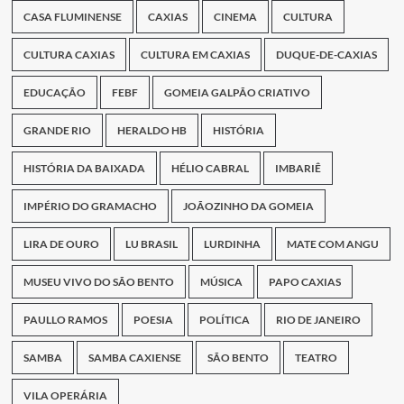
CASA FLUMINENSE
CAXIAS
CINEMA
CULTURA
CULTURA CAXIAS
CULTURA EM CAXIAS
DUQUE-DE-CAXIAS
EDUCAÇÃO
FEBF
GOMEIA GALPÃO CRIATIVO
GRANDE RIO
HERALDO HB
HISTÓRIA
HISTÓRIA DA BAIXADA
HÉLIO CABRAL
IMBARIÊ
IMPÉRIO DO GRAMACHO
JOÃOZINHO DA GOMEIA
LIRA DE OURO
LU BRASIL
LURDINHA
MATE COM ANGU
MUSEU VIVO DO SÃO BENTO
MÚSICA
PAPO CAXIAS
PAULLO RAMOS
POESIA
POLÍTICA
RIO DE JANEIRO
SAMBA
SAMBA CAXIENSE
SÃO BENTO
TEATRO
VILA OPERÁRIA