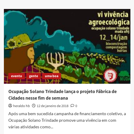
about
Reisado
Flor
do
Oriente
realiza
sua
tradicional
Festa
do
Arremate
dia
27/01
evento
gente
uma boa
Ocupação Solano Trindade lança o projeto Fábrica de
Cidades nesse fim de semana
heraldo hb
12 de janeiro de 2018
0
Após uma bem sucedida campanha de financiamento coletivo, a
Ocupação Solano Trindade promove uma vivência em com
várias atividades como...