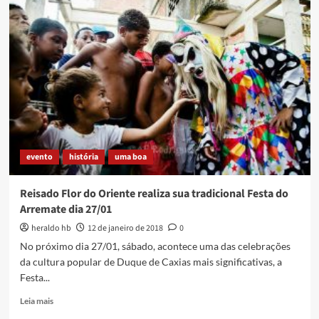
do
livro
2
Toques,
de
Heraldo
HB
e
Ricardo
Rodrigues
evento
história
uma boa
Reisado Flor do Oriente realiza sua tradicional Festa do
Arremate dia 27/01
heraldo hb
12 de janeiro de 2018
0
No próximo dia 27/01, sábado, acontece uma das celebrações
da cultura popular de Duque de Caxias mais significativas, a
Festa...
Read
Leia mais
more