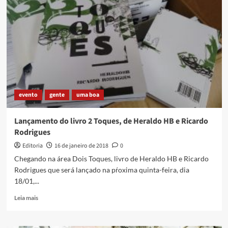
comemora
149
anos
das
Histórias
em
Quadrinhos
Brasileiras
evento
gente
uma boa
Lançamento do livro 2 Toques, de Heraldo HB e Ricardo
Rodrigues
Editoria
16 de janeiro de 2018
0
Chegando na área Dois Toques, livro de Heraldo HB e Ricardo
Rodrigues que será lançado na pŕoxima quinta-feira, dia
18/01,...
Read
Leia mais
more
about
Lançamento