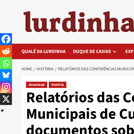
Skip
to
content
QUALÉ DA LURDINHA
DUQUE DE CAXIAS
EXP
HOME
HISTÓRIA
RELATÓRIOS DAS CONFERÊNCIAS MUNICIP
download
história
Relatórios das 
Municipais de Cu
documentos sobre