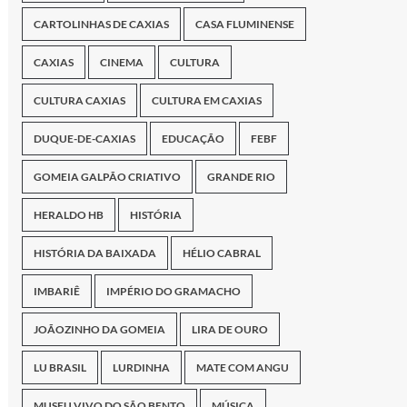
CARTOLINHAS DE CAXIAS
CASA FLUMINENSE
CAXIAS
CINEMA
CULTURA
CULTURA CAXIAS
CULTURA EM CAXIAS
DUQUE-DE-CAXIAS
EDUCAÇÃO
FEBF
GOMEIA GALPÃO CRIATIVO
GRANDE RIO
HERALDO HB
HISTÓRIA
HISTÓRIA DA BAIXADA
HÉLIO CABRAL
IMBARIÊ
IMPÉRIO DO GRAMACHO
JOÃOZINHO DA GOMEIA
LIRA DE OURO
LU BRASIL
LURDINHA
MATE COM ANGU
MUSEU VIVO DO SÃO BENTO
MÚSICA