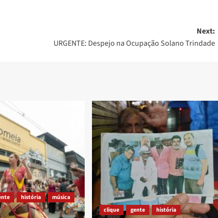
Next:
URGENTE: Despejo na Ocupação Solano Trindade
ente
história
música
clique
gente
história