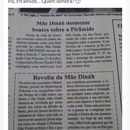
Pô, Pirâmide… Quem lembra? 🙂