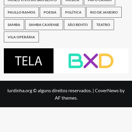
PAULLO RAMOS
POESIA
POLÍTICA
RIO DE JANEIRO
SAMBA
SAMBA CAXIENSE
SÃO BENTO
TEATRO
VILA OPERÁRIA
lurdinha.org © alguns direitos reservados.
|
CoverNews
by
AF themes.