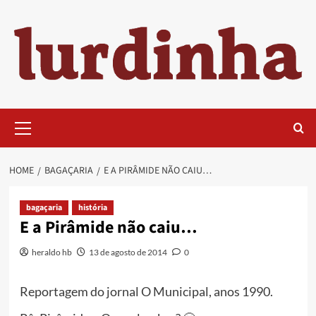
Skip
to
content
Primary
Menu
HOME
BAGAÇARIA
E A PIRÂMIDE NÃO CAIU…
bagaçaria
história
E a Pirâmide não caiu…
heraldo hb
13 de agosto de 2014
0
Reportagem do jornal O Municipal, anos 1990.