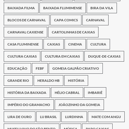
BAIXADA FILMA
BAIXADA FLUMIMENSE
BIRA DA VILA
BLOCOS DE CARNAVAL
CAPA COMICS
CARNAVAL
CARNAVAL CAXIENSE
CARTOLINHAS DE CAXIAS
CASA FLUMINENSE
CAXIAS
CINEMA
CULTURA
CULTURA CAXIAS
CULTURA EM CAXIAS
DUQUE-DE-CAXIAS
EDUCAÇÃO
FEBF
GOMEIA GALPÃO CRIATIVO
GRANDE RIO
HERALDO HB
HISTÓRIA
HISTÓRIA DA BAIXADA
HÉLIO CABRAL
IMBARIÊ
IMPÉRIO DO GRAMACHO
JOÃOZINHO DA GOMEIA
LIRA DE OURO
LU BRASIL
LURDINHA
MATE COM ANGU
MUSEU VIVO DO SÃO BENTO
MÚSICA
PAPO CAXIAS