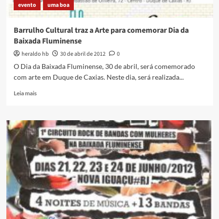
evento
uma boa
Barrulho Cultural traz a Arte para comemorar Dia da
Baixada Fluminense
heraldo hb
30 de abril de 2012
0
O Dia da Baixada Fluminense, 30 de abril, será comemorado
com arte em Duque de Caxias. Neste dia, será realizada...
Read
Leia mais
more
about
Barrulho
Cultural
traz
a
Arte
para
comemorar
Dia
da
Baixada
Fluminense