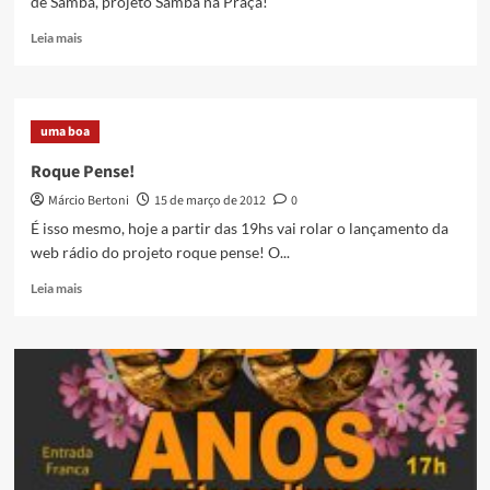
de Samba, projeto Samba na Praça!
Read
Leia mais
more
about
Grupo
Colher
uma boa
de
Samba
Roque Pense!
se
Márcio Bertoni
15 de março de 2012
0
apresenta
no
É isso mesmo, hoje a partir das 19hs vai rolar o lançamento da
projeto
web rádio do projeto roque pense! O...
Samba
na
Read
Leia mais
Praça,
more
neste
about
sábado
Roque
Pense!