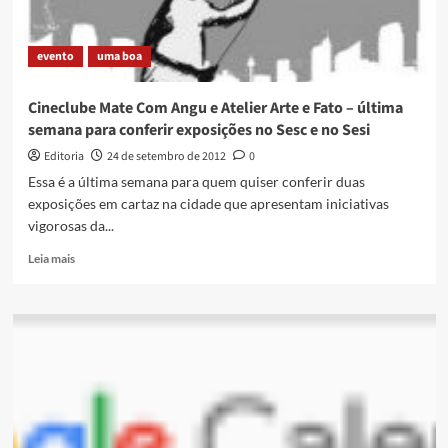
evento
uma boa
Cineclube Mate Com Angu e Atelier Arte e Fato – última
semana para conferir exposições no Sesc e no Sesi
Editoria
24 de setembro de 2012
0
Essa é a última semana para quem quiser conferir duas
exposições em cartaz na cidade que apresentam iniciativas
vigorosas da...
Read
Leia mais
more
about
Cineclube
Mate
Com
Angu
e
Atelier
Arte
e