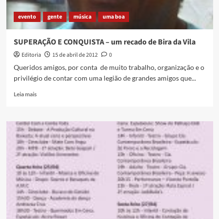
evento
gente
música
uma boa
SUPERAÇÃO E CONQUISTA – um recado de Bira da Vila
Editoria
15 de abril de 2012
0
Queridos amigos, por conta de muito trabalho, organização e o
privilégio de contar com uma legião de grandes amigos que...
Read
Leia mais
more
about
SUPERAÇÃO
E
CONQUISTA
–
um
recado
de
Bira
da
Vila