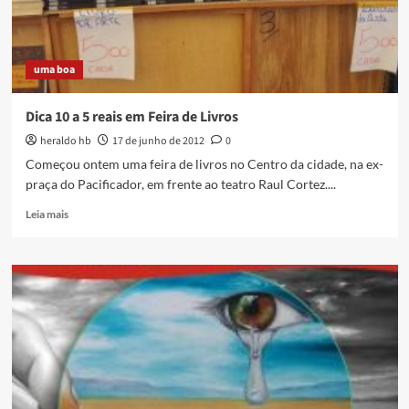
de
Cara
Nova
uma boa
Dica 10 a 5 reais em Feira de Livros
heraldo hb
17 de junho de 2012
0
Começou ontem uma feira de livros no Centro da cidade, na ex-
praça do Pacificador, em frente ao teatro Raul Cortez....
Read
Leia mais
more
about
Dica
10
a
5
reais
em
Feira
de
Livros