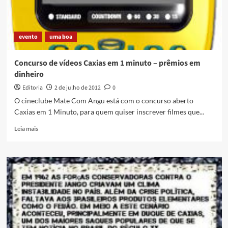
evento
uma boa
Concurso de vídeos Caxias em 1 minuto – prêmios em
dinheiro
Editoria
2 de julho de 2012
0
O cineclube Mate Com Angu está com o concurso aberto
Caxias em 1 Minuto, para quem quiser inscrever filmes que...
Read
Leia mais
more
about
Concurso
de
vídeos
Caxias
em
1
minuto
–