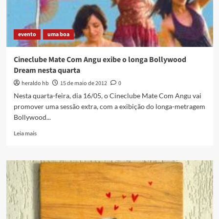
evento
uma boa
Cineclube Mate Com Angu exibe o longa Bollywood
Dream nesta quarta
heraldo hb
15 de maio de 2012
0
Nesta quarta-feira, dia 16/05, o Cineclube Mate Com Angu vai
promover uma sessão extra, com a exibição do longa-metragem
Bollywood...
Read
Leia mais
more
about
Cineclube
Mate
Com
Angu
exibe
o
longa