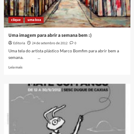
Ouro
clique
uma boa
Uma imagem para abrir a semana bem :)
Editoria
24 de setembro de 2012
0
Uma tela do artista plástico Marco Bomfim para abrir bem a
semana. ...
Read
Leia mais
more
about
Uma
imagem
para
abrir
a
semana
bem
:)