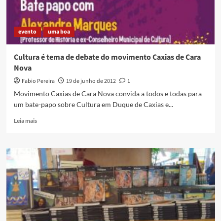
evento
uma boa
Cultura é tema de debate do movimento Caxias de Cara
Nova
Fabio Pereira
19 de junho de 2012
1
Movimento Caxias de Cara Nova convida a todos e todas para
um bate-papo sobre Cultura em Duque de Caxias e...
Read
Leia mais
more
about
Cultura
é
tema
de
debate
do
movimento
Caxias