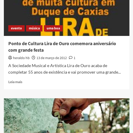
evento
música
uma boa
Ponto de Cultura Lira de Ouro comemora aniversário
com grande festa
heraldo hb
13 de março de 2012
1
A Sociedade Musical e Artística Lira de Ouro acaba de
completar 55 anos de existência e vai promover uma grande...
Read
Leia mais
more
about
Ponto
de
Cultura
Lira
de
Ouro
comemora