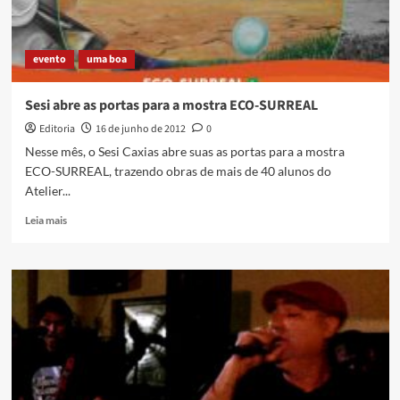
evento
uma boa
Sesi abre as portas para a mostra ECO-SURREAL
Editoria
16 de junho de 2012
0
Nesse mês, o Sesi Caxias abre suas as portas para a mostra
ECO-SURREAL, trazendo obras de mais de 40 alunos do
Atelier...
Read
Leia mais
more
about
Sesi
abre
as
portas
para
a
mostra
ECO-