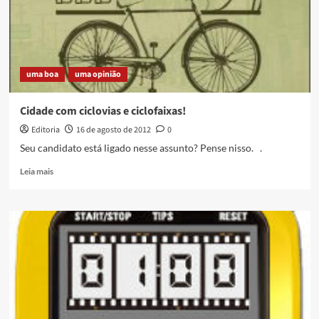
10
anos
do
cineclube
Mate
uma boa
uma opinião
Com
Angu
Cidade com ciclovias e ciclofaixas!
Editoria
16 de agosto de 2012
0
Seu candidato está ligado nesse assunto? Pense nisso. .
Read
Leia mais
more
about
Cidade
com
ciclovias
e
ciclofaixas!