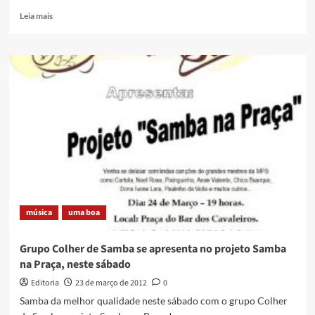
Read
Leia mais
more
about
Museu
Vivo
do
São
Bento
é
referência
para
outros
municípios
da
Baixada
música
uma boa
Grupo Colher de Samba se apresenta no projeto Samba
na Praça, neste sábado
Editoria
23 de março de 2012
0
Samba da melhor qualidade neste sábado com o grupo Colher