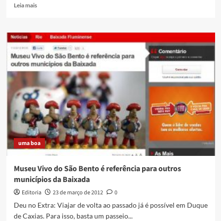
Read
Leia mais
more
about
Grito
Rock
em
Caxias
no
próximo
domingo!
uma boa
Museu Vivo do São Bento é referência para outros
municípios da Baixada
Editoria
23 de março de 2012
0
Deu no Extra: Viajar de volta ao passado já é possível em Duque
de Caxias. Para isso, basta um passeio...