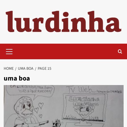
Skip
to
content
Primary
Menu
HOME
UMA BOA
PAGE 15
uma boa