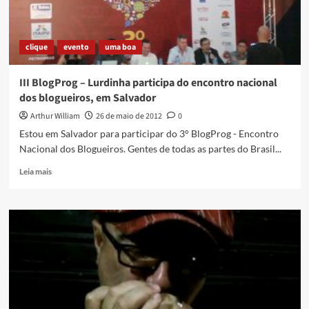
clique
evento
uma boa
III BlogProg – Lurdinha participa do encontro nacional
dos blogueiros, em Salvador
Arthur William
26 de maio de 2012
0
Estou em Salvador para participar do 3° BlogProg - Encontro
Nacional dos Blogueiros. Gentes de todas as partes do Brasil...
Read
Leia mais
more
about
III
BlogProg
–
Lurdinha
participa
do
encontro
nacional