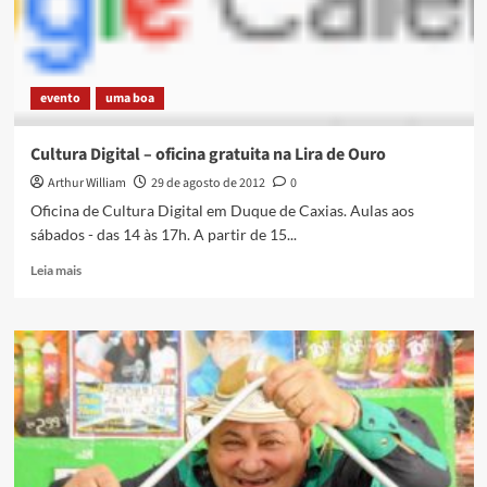
Fato
–
última
semana
evento
uma boa
para
conferir
exposições
Cultura Digital – oficina gratuita na Lira de Ouro
no
Arthur William
29 de agosto de 2012
0
Sesc
e
Oficina de Cultura Digital em Duque de Caxias. Aulas aos
no
sábados - das 14 às 17h. A partir de 15...
Sesi
Read
Leia mais
more
about
Cultura
Digital
–
oficina
gratuita
na
Lira
de