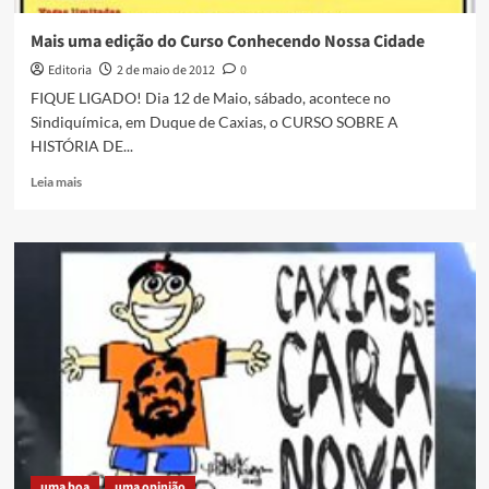
Mais uma edição do Curso Conhecendo Nossa Cidade
Editoria
2 de maio de 2012
0
FIQUE LIGADO! Dia 12 de Maio, sábado, acontece no
Sindiquímica, em Duque de Caxias, o CURSO SOBRE A
HISTÓRIA DE...
Read
Leia mais
more
about
Mais
uma
edição
do
Curso
Conhecendo
Nossa
Cidade
uma boa
uma opinião