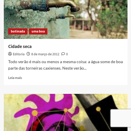
aniversário
com
grande
festa
botinada
uma boa
Cidade seca
Editoria
8 de março de 2012
0
Todo verão é mais ou menos a mesma coisa: a água some de boa
parte das torneiras caxienses. Neste verão...
Read
Leia mais
more
about
Cidade
seca