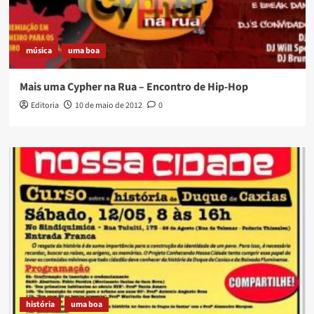
música
uma boa
Mais uma Cypher na Rua – Encontro de Hip-Hop
Editoria
10 de maio de 2012
0
história
uma boa