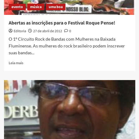
evento
música
uma boa
Abertas as inscrições para o Festival Roque Pense!
Editoria
27 de abril de 2012
0
O 1º Circuito Rock de Bandas com Mulheres na Baixada
Fluminense. As mulheres do rock brasileiro podem inscrever
suas bandas...
Read
Leia mais
more
about
Abertas
as
inscrições
para
o
Festival
Roque
Pense!