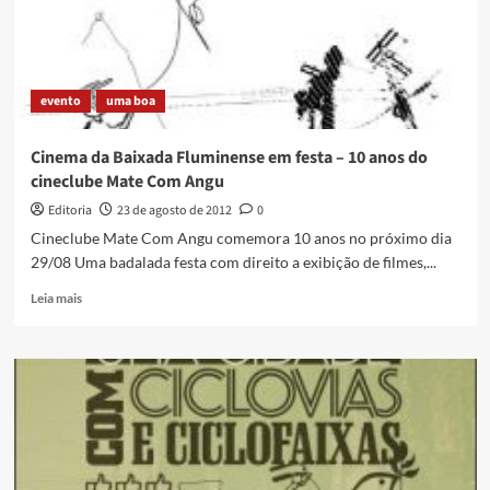
carreira
em
Duque
de
evento
uma boa
Caxias
Cinema da Baixada Fluminense em festa – 10 anos do
cineclube Mate Com Angu
Editoria
23 de agosto de 2012
0
Cineclube Mate Com Angu comemora 10 anos no próximo dia
29/08 Uma badalada festa com direito a exibição de filmes,...
Read
Leia mais
more
about
Cinema
da
Baixada
Fluminense
em
festa
–