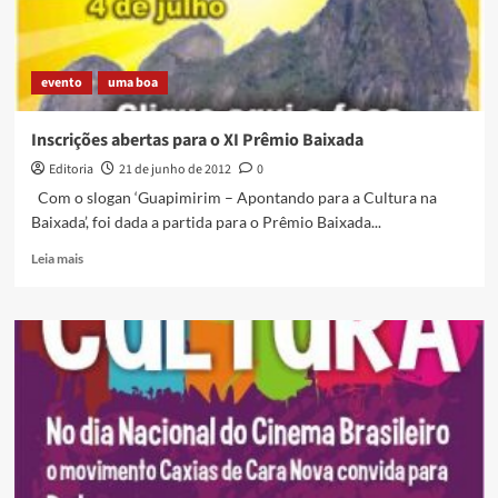
semana
evento
uma boa
Inscrições abertas para o XI Prêmio Baixada
Editoria
21 de junho de 2012
0
Com o slogan ‘Guapimirim – Apontando para a Cultura na
Baixada’, foi dada a partida para o Prêmio Baixada...
Read
Leia mais
more
about
Inscrições
abertas
para
o
XI
Prêmio
Baixada