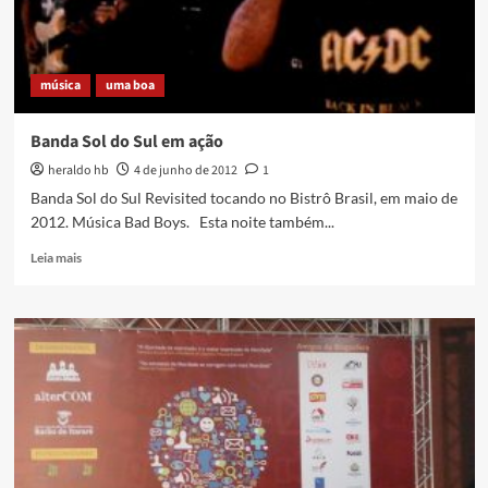
SURREAL
música
uma boa
Banda Sol do Sul em ação
heraldo hb
4 de junho de 2012
1
Banda Sol do Sul Revisited tocando no Bistrô Brasil, em maio de
2012. Música Bad Boys. Esta noite também...
Read
Leia mais
more
about
Banda
Sol
do
Sul
em
ação