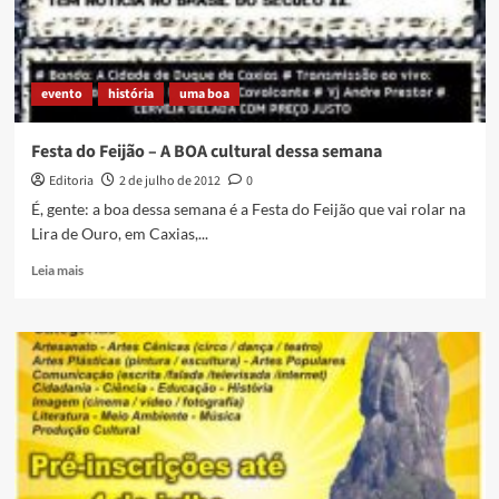
prêmios
em
dinheiro
evento
história
uma boa
Festa do Feijão – A BOA cultural dessa semana
Editoria
2 de julho de 2012
0
É, gente: a boa dessa semana é a Festa do Feijão que vai rolar na
Lira de Ouro, em Caxias,...
Read
Leia mais
more
about
Festa
do
Feijão
–
A
BOA
cultural
dessa