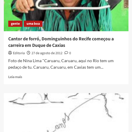
Ouro
gente
uma boa
Cantor de forró, Dominguinhos do Recife começou a
carreira em Duque de Caxias
Editoria
27 de agosto de 2012
0
Foto de Nina Lima "Caruaru, Caruaru, aqui no Rio tem um
pedaço de tu. Caruaru, Caruaru, em Caxias tem um...
Read
Leia mais
more
about
Cantor
de
forró,
Dominguinhos
do
Recife
começou
a