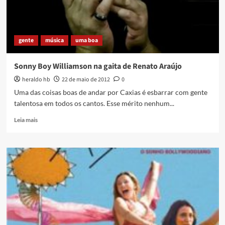
dos
blogueiros,
em
Salvador
gente
música
uma boa
Sonny Boy Williamson na gaita de Renato Araújo
heraldo hb
22 de maio de 2012
0
Uma das coisas boas de andar por Caxias é esbarrar com gente
talentosa em todos os cantos. Esse mérito nenhum...
Read
Leia mais
more
about
Sonny
Boy
Williamson
na
gaita
de
Renato
Araújo