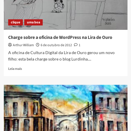
clique
uma boa
Charge sobre a oficina de WordPress na Lira de Ouro
Arthur William
6 de outubro de 2012
1
A oficina de Cultura Digital da Lira de Ouro gerou um novo
filho: esta bela charge sobre o blog Lurdinha....
Read
Leia mais
more
about
Charge
sobre
a
oficina
de
WordPress
na
Lira
de