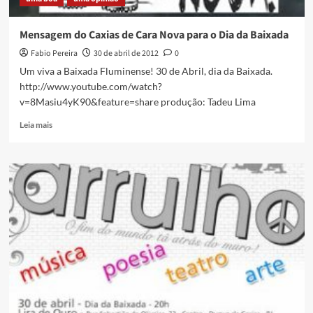
Mensagem do Caxias de Cara Nova para o Dia da Baixada
Fabio Pereira
30 de abril de 2012
0
Um viva a Baixada Fluminense! 30 de Abril, dia da Baixada.
http://www.youtube.com/watch?
v=8Masiu4yK90&feature=share produção: Tadeu Lima
Read
Leia mais
more
about
Mensagem
do
Caxias
de
Cara
Nova
para
o
Dia
da
Baixada