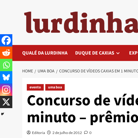
Skip
to
content
QUALÉ DA LURDINHA
DUQUE DE CAXIAS
EXP
HOME
UMA BOA
CONCURSO DE VÍDEOS CAXIAS EM 1 MINUTO
evento
uma boa
Concurso de víd
minuto – prêmio
Editoria
2 de julho de 2012
0