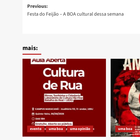
Post
Previous:
Festa do Feijão – A BOA cultural dessa semana
navigation
mais:
evento
uma boa
uma opinião
uma boa