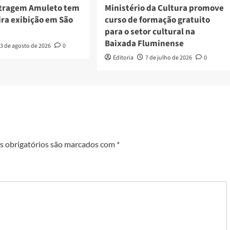
tragem Amuleto tem
Ministério da Cultura promove
ira exibição em São
curso de formação gratuito
para o setor cultural na
Baixada Fluminense
3 de agosto de 2026
0
Editoria
7 de julho de 2026
0
 obrigatórios são marcados com
*