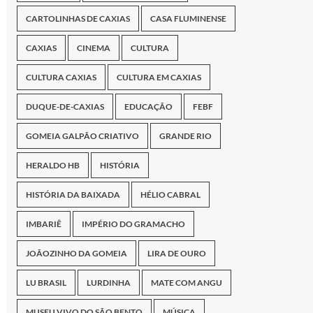
CARTOLINHAS DE CAXIAS
CASA FLUMINENSE
CAXIAS
CINEMA
CULTURA
CULTURA CAXIAS
CULTURA EM CAXIAS
DUQUE-DE-CAXIAS
EDUCAÇÃO
FEBF
GOMEIA GALPÃO CRIATIVO
GRANDE RIO
HERALDO HB
HISTÓRIA
HISTÓRIA DA BAIXADA
HÉLIO CABRAL
IMBARIÊ
IMPÉRIO DO GRAMACHO
JOÃOZINHO DA GOMEIA
LIRA DE OURO
LU BRASIL
LURDINHA
MATE COM ANGU
MUSEU VIVO DO SÃO BENTO
MÚSICA