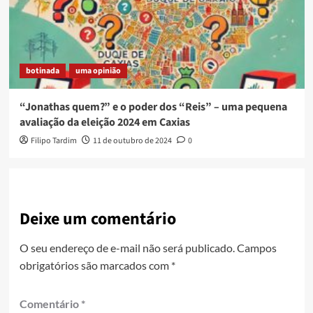
botinada
uma opinião
“Jonathas quem?” e o poder dos “Reis” – uma pequena
avaliação da eleição 2024 em Caxias
Filipo Tardim
11 de outubro de 2024
0
Deixe um comentário
O seu endereço de e-mail não será publicado.
Campos
obrigatórios são marcados com
*
Comentário
*