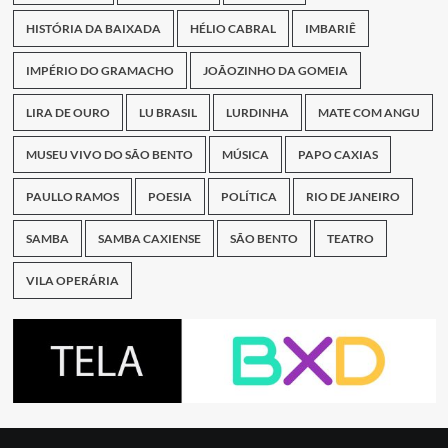
HISTÓRIA DA BAIXADA
HÉLIO CABRAL
IMBARIÊ
IMPÉRIO DO GRAMACHO
JOÃOZINHO DA GOMEIA
LIRA DE OURO
LU BRASIL
LURDINHA
MATE COM ANGU
MUSEU VIVO DO SÃO BENTO
MÚSICA
PAPO CAXIAS
PAULLO RAMOS
POESIA
POLÍTICA
RIO DE JANEIRO
SAMBA
SAMBA CAXIENSE
SÃO BENTO
TEATRO
VILA OPERÁRIA