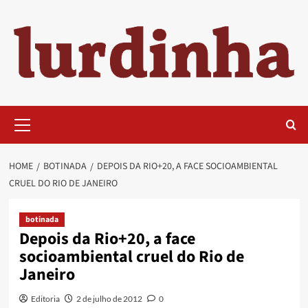
Skip
to
content
Primary
Menu
HOME
BOTINADA
DEPOIS DA RIO+20, A FACE SOCIOAMBIENTAL
CRUEL DO RIO DE JANEIRO
botinada
Depois da Rio+20, a face
socioambiental cruel do Rio de
Janeiro
Editoria
2 de julho de 2012
0