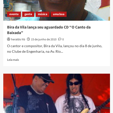
evento
gente
música
uma boa
Bira da Vila lança seu aguardado CD “O Canto da
Baixada”
heraldo hb
15 de junho de 2010
0
O cantor e compositor, Bira da Vila, lançou no dia 8 de junho,
no Clube de Engenharia, na Av. Rio...
Read
Leia mais
more
about
Bira
da
Vila
lança
seu
aguardado
CD
“O
Canto