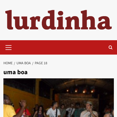
Skip
to
content
Primary
Menu
HOME
UMA BOA
PAGE 18
uma boa