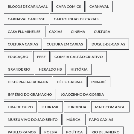
BLOCOS DE CARNAVAL
CAPA COMICS
CARNAVAL
CARNAVAL CAXIENSE
CARTOLINHAS DE CAXIAS
CASA FLUMINENSE
CAXIAS
CINEMA
CULTURA
CULTURA CAXIAS
CULTURA EM CAXIAS
DUQUE-DE-CAXIAS
EDUCAÇÃO
FEBF
GOMEIA GALPÃO CRIATIVO
GRANDE RIO
HERALDO HB
HISTÓRIA
HISTÓRIA DA BAIXADA
HÉLIO CABRAL
IMBARIÊ
IMPÉRIO DO GRAMACHO
JOÃOZINHO DA GOMEIA
LIRA DE OURO
LU BRASIL
LURDINHA
MATE COM ANGU
MUSEU VIVO DO SÃO BENTO
MÚSICA
PAPO CAXIAS
PAULLO RAMOS
POESIA
POLÍTICA
RIO DE JANEIRO