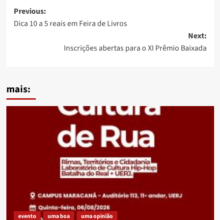
Post
Previous:
Dica 10 a 5 reais em Feira de Livros
navigation
Next:
Inscrições abertas para o XI Prêmio Baixada
mais:
evento
uma boa
uma opinião