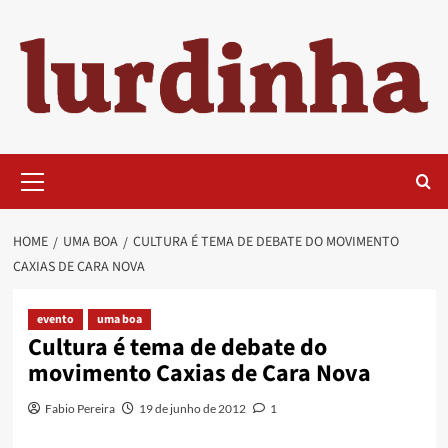
Skip
to
content
Primary
Menu
HOME
UMA BOA
CULTURA É TEMA DE DEBATE DO MOVIMENTO
CAXIAS DE CARA NOVA
evento
uma boa
Cultura é tema de debate do
movimento Caxias de Cara Nova
Fabio Pereira
19 de junho de 2012
1