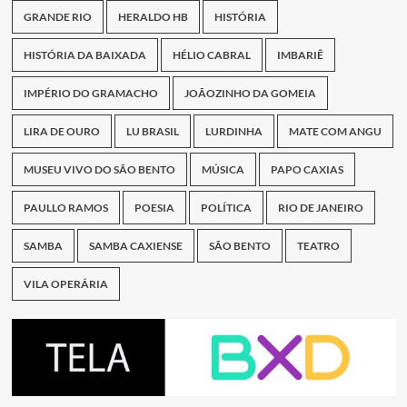
GRANDE RIO
HERALDO HB
HISTÓRIA
HISTÓRIA DA BAIXADA
HÉLIO CABRAL
IMBARIÊ
IMPÉRIO DO GRAMACHO
JOÃOZINHO DA GOMEIA
LIRA DE OURO
LU BRASIL
LURDINHA
MATE COM ANGU
MUSEU VIVO DO SÃO BENTO
MÚSICA
PAPO CAXIAS
PAULLO RAMOS
POESIA
POLÍTICA
RIO DE JANEIRO
SAMBA
SAMBA CAXIENSE
SÃO BENTO
TEATRO
VILA OPERÁRIA