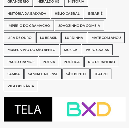
GRANDE RIO
HERALDO HB
HISTÓRIA
HISTÓRIA DA BAIXADA
HÉLIO CABRAL
IMBARIÊ
IMPÉRIO DO GRAMACHO
JOÃOZINHO DA GOMEIA
LIRA DE OURO
LU BRASIL
LURDINHA
MATE COM ANGU
MUSEU VIVO DO SÃO BENTO
MÚSICA
PAPO CAXIAS
PAULLO RAMOS
POESIA
POLÍTICA
RIO DE JANEIRO
SAMBA
SAMBA CAXIENSE
SÃO BENTO
TEATRO
VILA OPERÁRIA