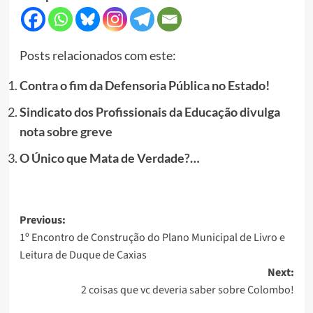
Posts relacionados com este:
Contra o fim da Defensoria Pública no Estado!
Sindicato dos Profissionais da Educação divulga
nota sobre greve
O Único que Mata de Verdade?…
Post
Previous:
1º Encontro de Construção do Plano Municipal de Livro e
navigation
Leitura de Duque de Caxias
Next:
2 coisas que vc deveria saber sobre Colombo!