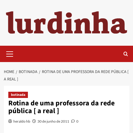
Skip
to
content
Primary
Menu
HOME
BOTINADA
ROTINA DE UMA PROFESSORA DA REDE PÚBLICA [
A REAL ]
botinada
Rotina de uma professora da rede
pública [ a real ]
heraldo hb
30 de junho de 2011
0