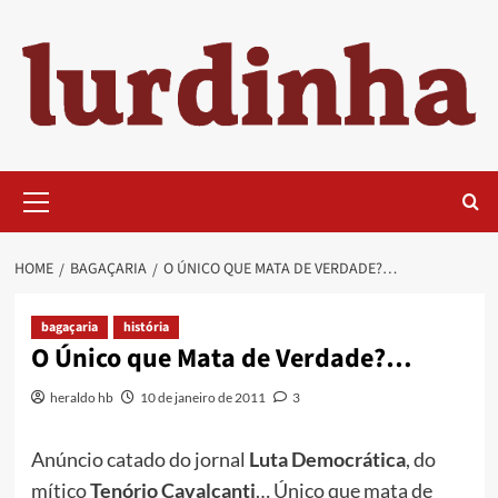
Skip
to
content
Primary
Menu
HOME
BAGAÇARIA
O ÚNICO QUE MATA DE VERDADE?…
bagaçaria
história
O Único que Mata de Verdade?…
heraldo hb
10 de janeiro de 2011
3
Anúncio catado do jornal
Luta Democrática
, do
mítico
Tenório Cavalcanti
… Único que mata de