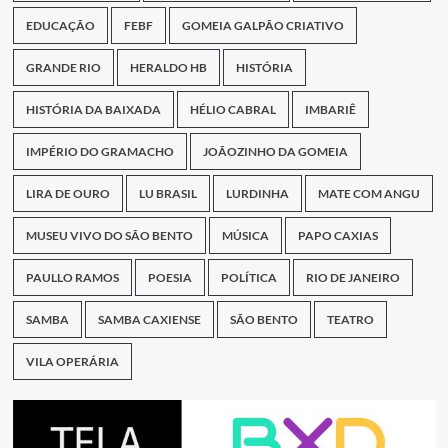
EDUCAÇÃO
FEBF
GOMEIA GALPÃO CRIATIVO
GRANDE RIO
HERALDO HB
HISTÓRIA
HISTÓRIA DA BAIXADA
HÉLIO CABRAL
IMBARIÊ
IMPÉRIO DO GRAMACHO
JOÃOZINHO DA GOMEIA
LIRA DE OURO
LU BRASIL
LURDINHA
MATE COM ANGU
MUSEU VIVO DO SÃO BENTO
MÚSICA
PAPO CAXIAS
PAULLO RAMOS
POESIA
POLÍTICA
RIO DE JANEIRO
SAMBA
SAMBA CAXIENSE
SÃO BENTO
TEATRO
VILA OPERÁRIA