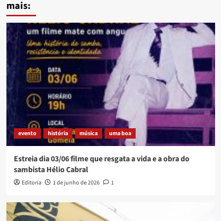
mais:
evento
história
música
uma boa
Estreia dia 03/06 filme que resgata a vida e a obra do
sambista Hélio Cabral
Editoria
1 de junho de 2026
1