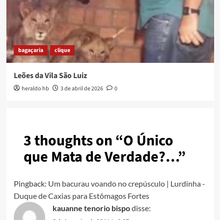
bagaçaria
clique
Leões da Vila São Luiz
heraldo hb
3 de abril de 2026
0
3 thoughts on “
O Único
que Mata de Verdade?…
”
Pingback:
Um bacurau voando no crepúsculo | Lurdinha -
Duque de Caxias para Estômagos Fortes
kauanne tenorio bispo
disse: