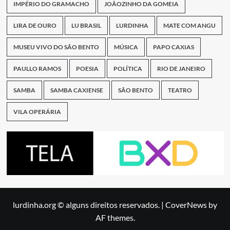
IMPÉRIO DO GRAMACHO
JOÃOZINHO DA GOMEIA
LIRA DE OURO
LU BRASIL
LURDINHA
MATE COM ANGU
MUSEU VIVO DO SÃO BENTO
MÚSICA
PAPO CAXIAS
PAULLO RAMOS
POESIA
POLÍTICA
RIO DE JANEIRO
SAMBA
SAMBA CAXIENSE
SÃO BENTO
TEATRO
VILA OPERÁRIA
lurdinha.org © alguns direitos reservados.
|
CoverNews
by
AF themes.