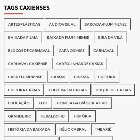
Publicações
TAGS CAXIENSES
ARTES PLÁSTICAS
AUDIOVISUAL
BAIXADA-FLUMINENSE
BAIXADA FILMA
BAIXADA FLUMIMENSE
BIRA DA VILA
BLOCOS DE CARNAVAL
CAPA COMICS
CARNAVAL
CARNAVAL CAXIENSE
CARTOLINHAS DE CAXIAS
CASA FLUMINENSE
CAXIAS
CINEMA
CULTURA
CULTURA CAXIAS
CULTURA EM CAXIAS
DUQUE-DE-CAXIAS
EDUCAÇÃO
FEBF
GOMEIA GALPÃO CRIATIVO
GRANDE RIO
HERALDO HB
HISTÓRIA
HISTÓRIA DA BAIXADA
HÉLIO CABRAL
IMBARIÊ