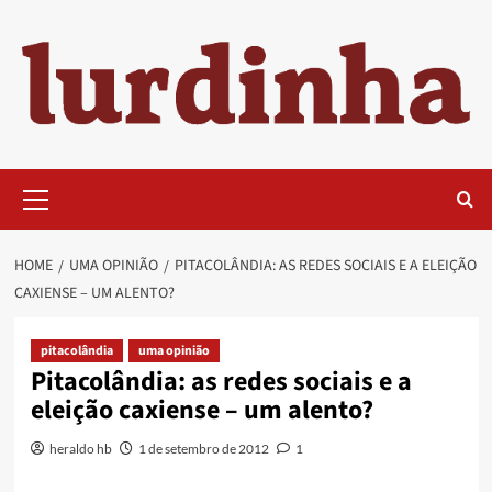
Skip
to
content
Primary
Menu
HOME
UMA OPINIÃO
PITACOLÂNDIA: AS REDES SOCIAIS E A ELEIÇÃO
CAXIENSE – UM ALENTO?
pitacolândia
uma opinião
Pitacolândia: as redes sociais e a
eleição caxiense – um alento?
heraldo hb
1 de setembro de 2012
1