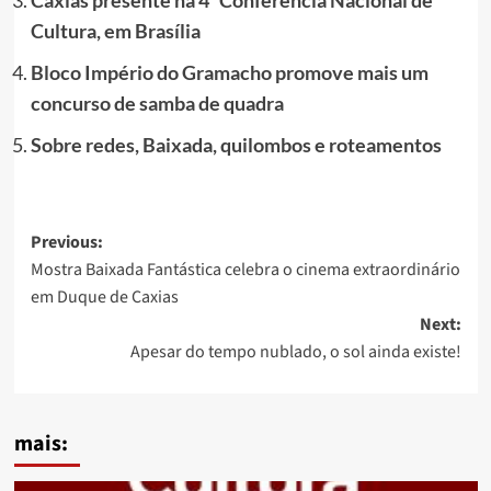
Caxias presente na 4ª Conferência Nacional de
Cultura, em Brasília
Bloco Império do Gramacho promove mais um
concurso de samba de quadra
Sobre redes, Baixada, quilombos e roteamentos
Post
Previous:
Mostra Baixada Fantástica celebra o cinema extraordinário
navigation
em Duque de Caxias
Next:
Apesar do tempo nublado, o sol ainda existe!
mais: