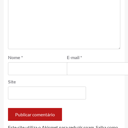
Nome
*
E-mail
*
Site
Este site utiliza o Akismet para reduzir spam.
Saiba como