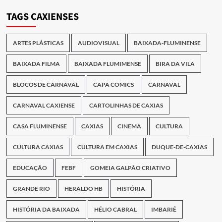
Publicações
TAGS CAXIENSES
ARTES PLÁSTICAS
AUDIOVISUAL
BAIXADA-FLUMINENSE
BAIXADA FILMA
BAIXADA FLUMIMENSE
BIRA DA VILA
BLOCOS DE CARNAVAL
CAPA COMICS
CARNAVAL
CARNAVAL CAXIENSE
CARTOLINHAS DE CAXIAS
CASA FLUMINENSE
CAXIAS
CINEMA
CULTURA
CULTURA CAXIAS
CULTURA EM CAXIAS
DUQUE-DE-CAXIAS
EDUCAÇÃO
FEBF
GOMEIA GALPÃO CRIATIVO
GRANDE RIO
HERALDO HB
HISTÓRIA
HISTÓRIA DA BAIXADA
HÉLIO CABRAL
IMBARIÊ