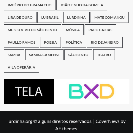
IMPÉRIO DO GRAMACHO
JOÃOZINHO DA GOMEIA
LIRA DE OURO
LU BRASIL
LURDINHA
MATE COM ANGU
MUSEU VIVO DO SÃO BENTO
MÚSICA
PAPO CAXIAS
PAULLO RAMOS
POESIA
POLÍTICA
RIO DE JANEIRO
SAMBA
SAMBA CAXIENSE
SÃO BENTO
TEATRO
VILA OPERÁRIA
lurdinha.org © alguns direitos reservados.
|
CoverNews
by
AF themes.