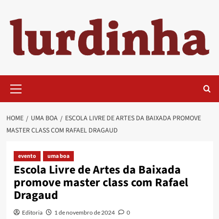
Skip
to
content
Primary
Menu
HOME
UMA BOA
ESCOLA LIVRE DE ARTES DA BAIXADA PROMOVE
MASTER CLASS COM RAFAEL DRAGAUD
evento
uma boa
Escola Livre de Artes da Baixada
promove master class com Rafael
Dragaud
Editoria
1 de novembro de 2024
0