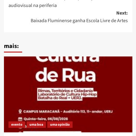
navigation
audiovisual na periferia
Next:
Baixada Fluminense ganha Escola Livre de Artes
mais:
evento
uma boa
uma opinião