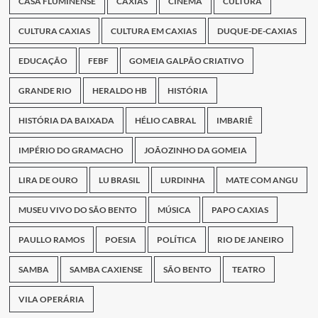
CASA FLUMINENSE
CAXIAS
CINEMA
CULTURA
CULTURA CAXIAS
CULTURA EM CAXIAS
DUQUE-DE-CAXIAS
EDUCAÇÃO
FEBF
GOMEIA GALPÃO CRIATIVO
GRANDE RIO
HERALDO HB
HISTÓRIA
HISTÓRIA DA BAIXADA
HÉLIO CABRAL
IMBARIÊ
IMPÉRIO DO GRAMACHO
JOÃOZINHO DA GOMEIA
LIRA DE OURO
LU BRASIL
LURDINHA
MATE COM ANGU
MUSEU VIVO DO SÃO BENTO
MÚSICA
PAPO CAXIAS
PAULLO RAMOS
POESIA
POLÍTICA
RIO DE JANEIRO
SAMBA
SAMBA CAXIENSE
SÃO BENTO
TEATRO
VILA OPERÁRIA