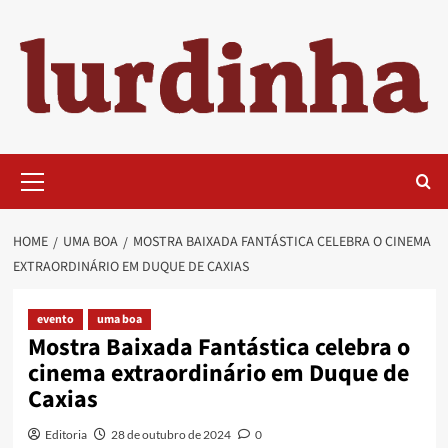
Skip
to
content
Primary
Menu
HOME
UMA BOA
MOSTRA BAIXADA FANTÁSTICA CELEBRA O CINEMA
EXTRAORDINÁRIO EM DUQUE DE CAXIAS
evento
uma boa
Mostra Baixada Fantástica celebra o
cinema extraordinário em Duque de
Caxias
Editoria
28 de outubro de 2024
0