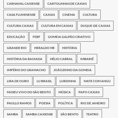
CARNAVAL CAXIENSE
CARTOLINHAS DE CAXIAS
CASA FLUMINENSE
CAXIAS
CINEMA
CULTURA
CULTURA CAXIAS
CULTURA EM CAXIAS
DUQUE-DE-CAXIAS
EDUCAÇÃO
FEBF
GOMEIA GALPÃO CRIATIVO
GRANDE RIO
HERALDO HB
HISTÓRIA
HISTÓRIA DA BAIXADA
HÉLIO CABRAL
IMBARIÊ
IMPÉRIO DO GRAMACHO
JOÃOZINHO DA GOMEIA
LIRA DE OURO
LU BRASIL
LURDINHA
MATE COM ANGU
MUSEU VIVO DO SÃO BENTO
MÚSICA
PAPO CAXIAS
PAULLO RAMOS
POESIA
POLÍTICA
RIO DE JANEIRO
SAMBA
SAMBA CAXIENSE
SÃO BENTO
TEATRO