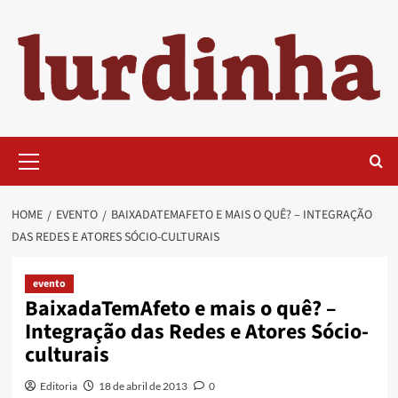
Skip
to
content
Primary
Menu
HOME
EVENTO
BAIXADATEMAFETO E MAIS O QUÊ? – INTEGRAÇÃO
DAS REDES E ATORES SÓCIO-CULTURAIS
evento
BaixadaTemAfeto e mais o quê? –
Integração das Redes e Atores Sócio-
culturais
Editoria
18 de abril de 2013
0