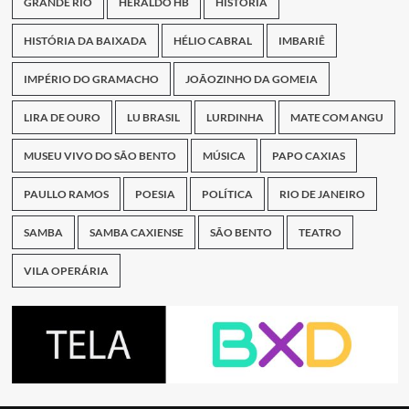
GRANDE RIO
HERALDO HB
HISTÓRIA
HISTÓRIA DA BAIXADA
HÉLIO CABRAL
IMBARIÊ
IMPÉRIO DO GRAMACHO
JOÃOZINHO DA GOMEIA
LIRA DE OURO
LU BRASIL
LURDINHA
MATE COM ANGU
MUSEU VIVO DO SÃO BENTO
MÚSICA
PAPO CAXIAS
PAULLO RAMOS
POESIA
POLÍTICA
RIO DE JANEIRO
SAMBA
SAMBA CAXIENSE
SÃO BENTO
TEATRO
VILA OPERÁRIA