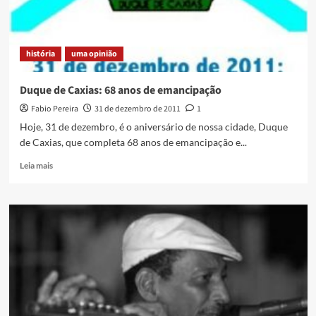
história
uma opinião
Duque de Caxias: 68 anos de emancipação
Fabio Pereira
31 de dezembro de 2011
1
Hoje, 31 de dezembro, é o aniversário de nossa cidade, Duque
de Caxias, que completa 68 anos de emancipação e...
Read
Leia mais
more
about
Duque
de
Caxias:
68
anos
de
emancipação