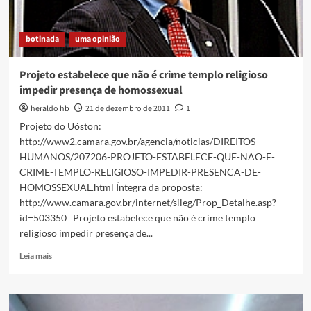
botinada
uma opinião
Projeto estabelece que não é crime templo religioso
impedir presença de homossexual
heraldo hb
21 de dezembro de 2011
1
Projeto do Uóston:
http://www2.camara.gov.br/agencia/noticias/DIREITOS-
HUMANOS/207206-PROJETO-ESTABELECE-QUE-NAO-E-
CRIME-TEMPLO-RELIGIOSO-IMPEDIR-PRESENCA-DE-
HOMOSSEXUAL.html Íntegra da proposta:
http://www.camara.gov.br/internet/sileg/Prop_Detalhe.asp?
id=503350 Projeto estabelece que não é crime templo
religioso impedir presença de...
Read
Leia mais
more
about
Projeto
estabelece