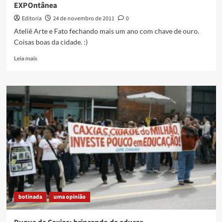
EXPOntânea
Editoria
24 de novembro de 2011
0
Ateliê Arte e Fato fechando mais um ano com chave de ouro.
Coisas boas da cidade. :)
Read
Leia mais
more
about
EXPOntânea
botinada
uma opinião