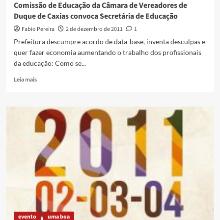
Comissão de Educação da Câmara de Vereadores de
no
Duque de Caxias convoca Secretária de Educação
Dia
do
Fabio Pereira
2 de dezembro de 2011
1
Samba
Prefeitura descumpre acordo de data-base, inventa desculpas e
em
quer fazer economia aumentando o trabalho dos profissionais
Caxias
da educação: Como se...
Read
Leia mais
more
about
Comissão
de
Educação
da
Câmara
de
Vereadores
de
Duque
de
Caxias
convoca
evento
uma boa
Secretária