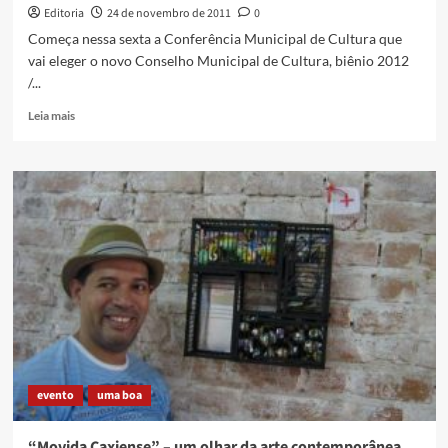
Editoria
24 de novembro de 2011
0
Começa nessa sexta a Conferência Municipal de Cultura que
vai eleger o novo Conselho Municipal de Cultura, biênio 2012
/...
Read
Leia mais
more
about
Conferência
Municipal
de
Cultura
começa
nessa
sexta
evento
uma boa
“Movida Caxiense” – um olhar da arte contemporânea