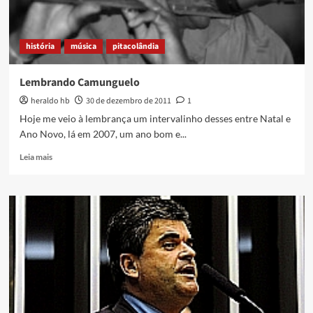
história
música
pitacolândia
Lembrando Camunguelo
heraldo hb
30 de dezembro de 2011
1
Hoje me veio à lembrança um intervalinho desses entre Natal e
Ano Novo, lá em 2007, um ano bom e...
Read
Leia mais
more
about
Lembrando
Camunguelo