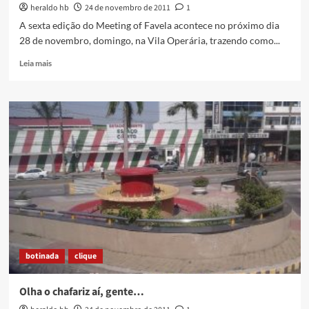
heraldo hb
24 de novembro de 2011
1
A sexta edição do Meeting of Favela acontece no próximo dia
28 de novembro, domingo, na Vila Operária, trazendo como...
Read
Leia mais
more
about
Meeting
Of
Favela:
o
maior
evento
de
graffiti
do
país
é
na
botinada
clique
Vila
Operária!
:)
Olha o chafariz aí, gente…