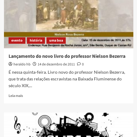
evento
história
uma boa
Lançamento do novo livro do professor Nielson Bezerra
heraldo hb
14 de dezembro de 2011
0
É nessa quinta-feira. Livro novo do professor Nielson Bezerra,
que trata das relações escravistas na Baixada Fluminense do
século XIX,...
Read
Leia mais
more
about
Lançamento
do
novo
livro
do