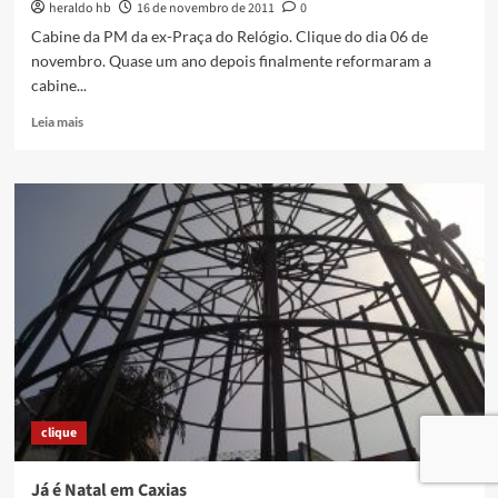
heraldo hb
16 de novembro de 2011
0
Cabine da PM da ex-Praça do Relógio. Clique do dia 06 de
novembro. Quase um ano depois finalmente reformaram a
cabine...
Read
Leia mais
more
about
Só
faltou
a
vidraça…
clique
Já é Natal em Caxias