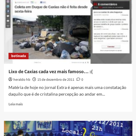
ao
compositor
G.
Martins
reune
grandes
bambas
nessa
sexta
botinada
Lixo de Caxias cada vez mais famoso… :(
heraldo hb
15 de dezembro de 2011
0
Matéria de hoje no jornal Extra é apenas mais uma constatação
daquilo que é de cristalina percepção ao andar em...
Read
Leia mais
more
about
Lixo
de
Caxias