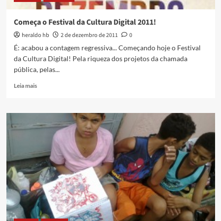
de
Educação
Começa o Festival da Cultura Digital 2011!
heraldo hb
2 de dezembro de 2011
0
É: acabou a contagem regressiva... Começando hoje o Festival
da Cultura Digital! Pela riqueza dos projetos da chamada
pública, pelas...
Read
Leia mais
more
about
Começa
o
Festival
da
Cultura
Digital
2011!