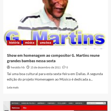
maioria
da
Câmara
Municipal,
Zito
cria
mais
cargos
e
história
música
uma boa
aprofunda
crise
em
Show em homenagem ao compositor G. Martins reune
Duque
grandes bambas nessa sexta
de
Caxias
heraldo hb
15 de dezembro de 2011
0
Taí uma boa cultural para esta sexta-feira em Dallas. A segunda
edição do projeto Homenagem ao Músico é dedicada a...
Read
Leia mais
more
about
Show
em
homenagem