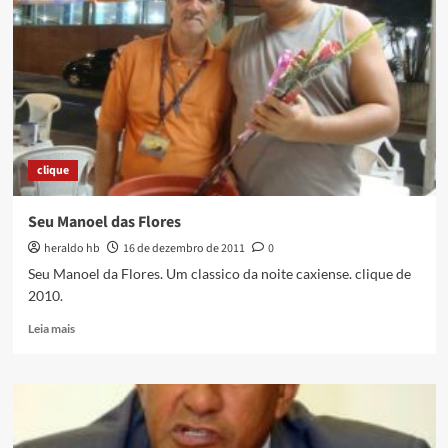
clique
Seu Manoel das Flores
heraldo hb
16 de dezembro de 2011
0
Seu Manoel da Flores. Um classico da noite caxiense. clique de
2010.
Read
Leia mais
more
about
Seu
Manoel
das
Flores