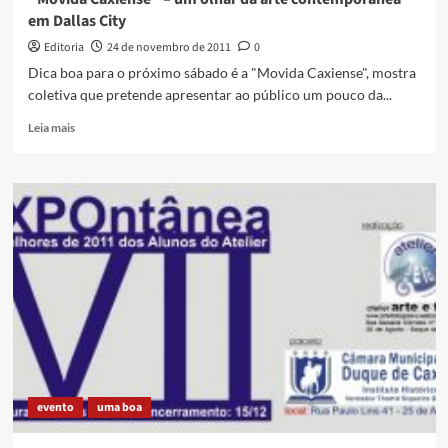
em Dallas City
Editoria
24 de novembro de 2011
0
Dica boa para o próximo sábado é a "Movida Caxiense", mostra
coletiva que pretende apresentar ao público um pouco da...
Read
Leia mais
more
about
“Movida
Caxiense”
–
um
olhar
da
arte
contemporânea
em
Dallas
City
evento
uma boa