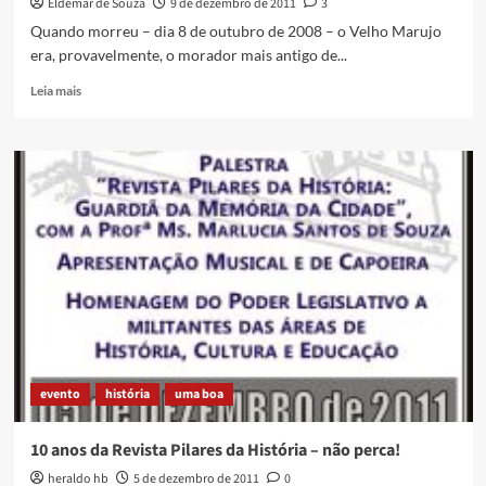
Eldemar de Souza
9 de dezembro de 2011
3
último
ensaio
Quando morreu – dia 8 de outubro de 2008 – o Velho Marujo
de
era, provavelmente, o morador mais antigo de...
2011
Read
Leia mais
more
about
O
Velho
Marujo
evento
história
uma boa
10 anos da Revista Pilares da História – não perca!
heraldo hb
5 de dezembro de 2011
0