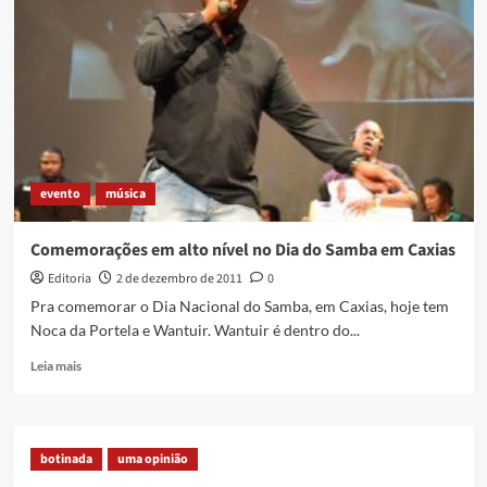
sobre
Solano
Trindade
evento
música
Comemorações em alto nível no Dia do Samba em Caxias
Editoria
2 de dezembro de 2011
0
Pra comemorar o Dia Nacional do Samba, em Caxias, hoje tem
Noca da Portela e Wantuir. Wantuir é dentro do...
Read
Leia mais
more
about
Comemorações
em
botinada
uma opinião
alto
nível