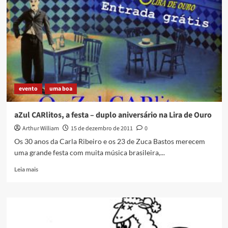
cada
vez
mais
famoso…
:
(
evento
uma boa
aZul CARlitos, a festa – duplo aniversário na Lira de Ouro
Arthur William
15 de dezembro de 2011
0
Os 30 anos da Carla Ribeiro e os 23 de Zuca Bastos merecem
uma grande festa com muita música brasileira,...
Read
Leia mais
more
about
aZul
CARlitos,
a
festa