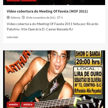
Vídeo cobertura do Meeting Of Favela (MOF 2011)
Editoria
29 de novembro de 2011
0
Vídeo cobertura do Meeting Of Favela 2011 feita por Ricardo
Patolino. Vila Operária D. Caxias Baixada RJ
Read
Leia mais
more
about
Vídeo
cobertura
do
Meeting
Of
Favela
(MOF
2011)
evento
música