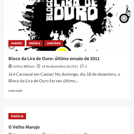
professor
Nielson
Bezerra
evento
música
uma boa
Bloco da Lira de Ouro: último ensaio de 2011
Arthur William
14 de dezembro de 2011
0
Já é Carnaval em Caxias! No domingo, dia 18 de dezembro, o
Bloco da Lira de Ouro faz seu último...
Read
Leia mais
more
about
Bloco
da
história
Lira
de
O Velho Marujo
Ouro: