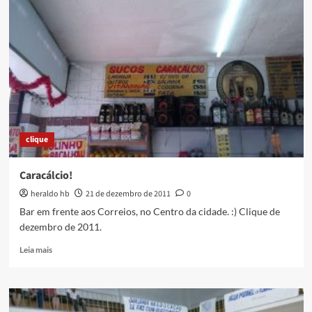
que
não
é
crime
templo
religioso
impedir
presença
de
homossexual
clique
Caracálcio!
heraldo hb
21 de dezembro de 2011
0
Bar em frente aos Correios, no Centro da cidade. :) Clique de
dezembro de 2011.
Read
Leia mais
more
about
Caracálcio!