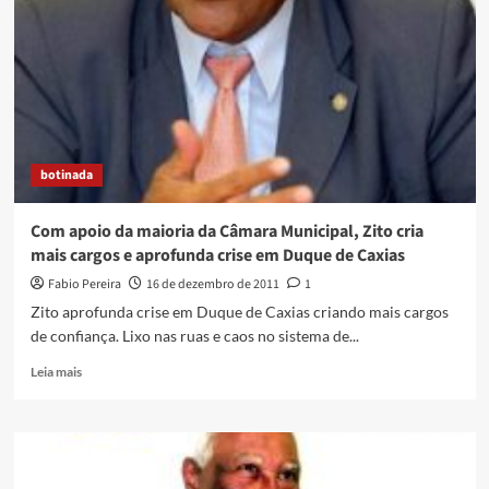
botinada
Com apoio da maioria da Câmara Municipal, Zito cria
mais cargos e aprofunda crise em Duque de Caxias
Fabio Pereira
16 de dezembro de 2011
1
Zito aprofunda crise em Duque de Caxias criando mais cargos
de confiança. Lixo nas ruas e caos no sistema de...
Read
Leia mais
more
about
Com
apoio
da