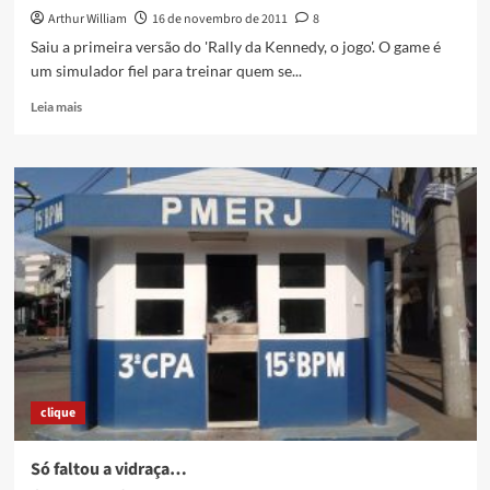
Arthur William
16 de novembro de 2011
8
Saiu a primeira versão do 'Rally da Kennedy, o jogo'. O game é
um simulador fiel para treinar quem se...
Read
Leia mais
more
about
Rally
da
Kennedy,
o
jogo
clique
Só faltou a vidraça…