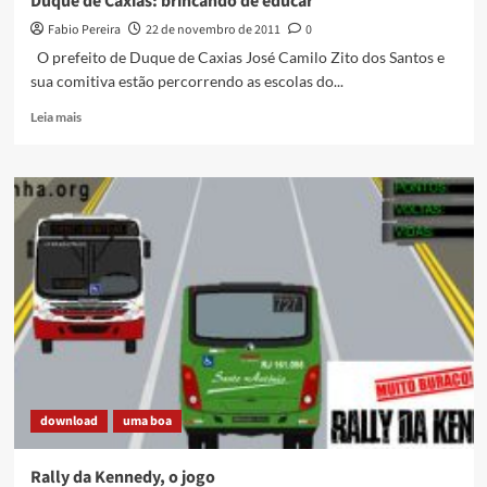
Duque de Caxias: brincando de educar
Fabio Pereira
22 de novembro de 2011
0
O prefeito de Duque de Caxias José Camilo Zito dos Santos e
sua comitiva estão percorrendo as escolas do...
Read
Leia mais
more
about
Duque
de
Caxias:
brincando
de
educar
download
uma boa
Rally da Kennedy, o jogo