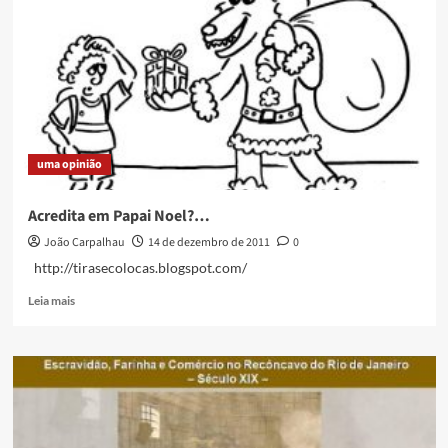
–
duplo
aniversário
na
Lira
de
Ouro
uma opinião
Acredita em Papai Noel?…
João Carpalhau
14 de dezembro de 2011
0
http://tirasecolocas.blogspot.com/
Read
Leia mais
more
about
Acredita
em
Papai
Noel?…