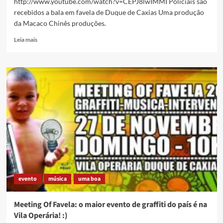
http://www.youtube.com/watch?v=CEPJ8lwIMMI Policiais são
recebidos a bala em favela de Duque de Caxias Uma produção
da Macaco Chinês produções.
Read
Leia mais
more
about
Flagrante
policial
em
Caxias
evento
música
uma boa
Meeting Of Favela: o maior evento de graffiti do país é na
Vila Operária! :)