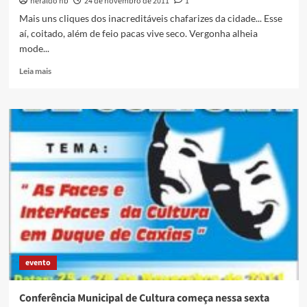
heraldo hb
24 de novembro de 2011
1
Mais uns cliques dos inacreditáveis chafarizes da cidade... Esse
aí, coitado, além de feio pacas vive seco. Vergonha alheia
mode...
Read
Leia mais
more
about
Olha
o
chafariz
aí,
gente…
evento
Conferência Municipal de Cultura começa nessa sexta