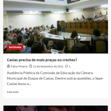
botinada
Caxias precisa de mais praças ou creches?
Fabio Pereira
21 de dezembro de 2011
1
Audiência Pública da Comissão de Educação da Câmara
Municipal de Duque de Caxias. Dentre outras questões, o Sepe-
Caxias levou o...
Read
Leia mais
more
about
Caxias
precisa