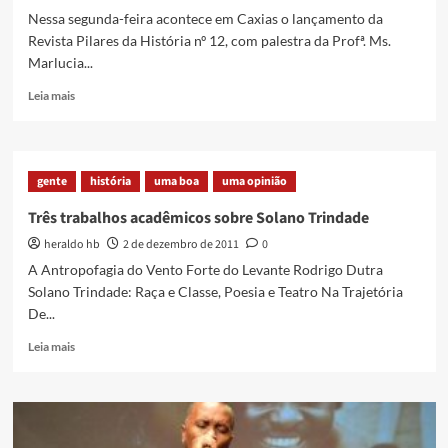
Nessa segunda-feira acontece em Caxias o lançamento da
Revista Pilares da História nº 12, com palestra da Profª. Ms.
Marlucia...
Read
Leia mais
more
about
10
anos
gente
história
uma boa
uma opinião
da
Revista
Três trabalhos acadêmicos sobre Solano Trindade
Pilares
heraldo hb
2 de dezembro de 2011
0
da
História
A Antropofagia do Vento Forte do Levante Rodrigo Dutra
–
Solano Trindade: Raça e Classe, Poesia e Teatro Na Trajetória
não
De...
perca!
Read
Leia mais
more
about
Três
trabalhos
acadêmicos