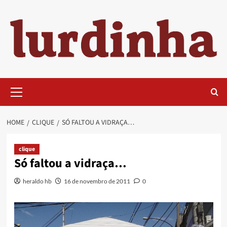
Skip
to
content
Primary
Menu
HOME
CLIQUE
SÓ FALTOU A VIDRAÇA…
clique
Só faltou a vidraça…
heraldo hb
16 de novembro de 2011
0