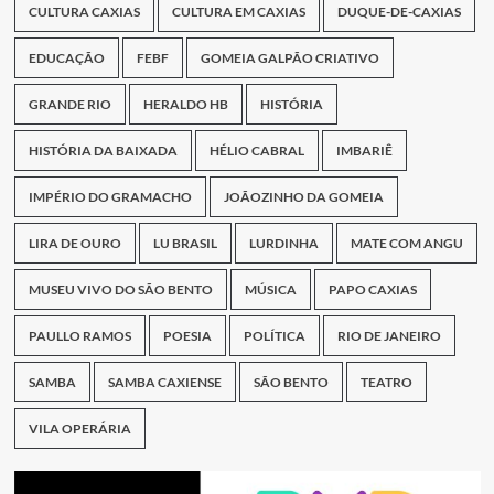
CULTURA CAXIAS
CULTURA EM CAXIAS
DUQUE-DE-CAXIAS
EDUCAÇÃO
FEBF
GOMEIA GALPÃO CRIATIVO
GRANDE RIO
HERALDO HB
HISTÓRIA
HISTÓRIA DA BAIXADA
HÉLIO CABRAL
IMBARIÊ
IMPÉRIO DO GRAMACHO
JOÃOZINHO DA GOMEIA
LIRA DE OURO
LU BRASIL
LURDINHA
MATE COM ANGU
MUSEU VIVO DO SÃO BENTO
MÚSICA
PAPO CAXIAS
PAULLO RAMOS
POESIA
POLÍTICA
RIO DE JANEIRO
SAMBA
SAMBA CAXIENSE
SÃO BENTO
TEATRO
VILA OPERÁRIA