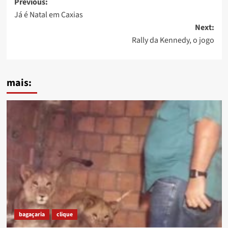
Post
Previous:
Já é Natal em Caxias
navigation
Next:
Rally da Kennedy, o jogo
mais:
bagaçaria
clique