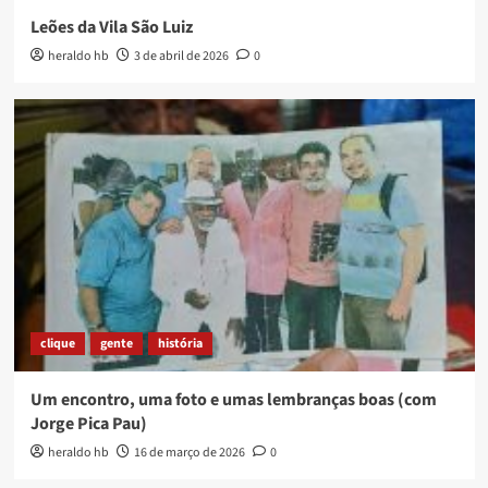
Leões da Vila São Luiz
heraldo hb
3 de abril de 2026
0
clique
gente
história
Um encontro, uma foto e umas lembranças boas (com
Jorge Pica Pau)
heraldo hb
16 de março de 2026
0