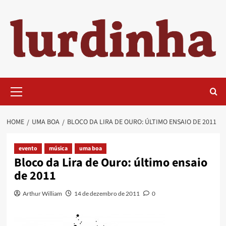
Skip
to
content
Primary
Menu
HOME
UMA BOA
BLOCO DA LIRA DE OURO: ÚLTIMO ENSAIO DE 2011
evento
música
uma boa
Bloco da Lira de Ouro: último ensaio
de 2011
Arthur William
14 de dezembro de 2011
0