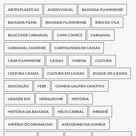
ARTES PLÁSTICAS
AUDIOVISUAL
BAIXADA-FLUMINENSE
BAIXADA FILMA
BAIXADA FLUMIMENSE
BIRA DA VILA
BLOCOS DE CARNAVAL
CAPA COMICS
CARNAVAL
CARNAVAL CAXIENSE
CARTOLINHAS DE CAXIAS
CASA FLUMINENSE
CAXIAS
CINEMA
CULTURA
CULTURA CAXIAS
CULTURA EM CAXIAS
DUQUE-DE-CAXIAS
EDUCAÇÃO
FEBF
GOMEIA GALPÃO CRIATIVO
GRANDE RIO
HERALDO HB
HISTÓRIA
HISTÓRIA DA BAIXADA
HÉLIO CABRAL
IMBARIÊ
IMPÉRIO DO GRAMACHO
JOÃOZINHO DA GOMEIA