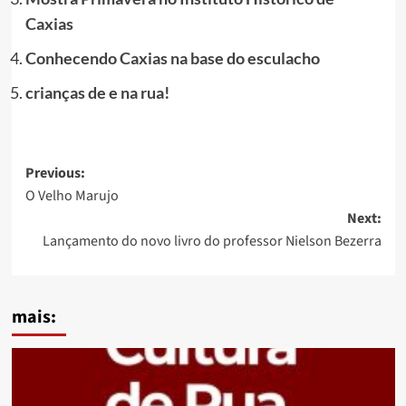
Caxias
Conhecendo Caxias na base do esculacho
crianças de e na rua!
Post
Previous:
O Velho Marujo
navigation
Next:
Lançamento do novo livro do professor Nielson Bezerra
mais: