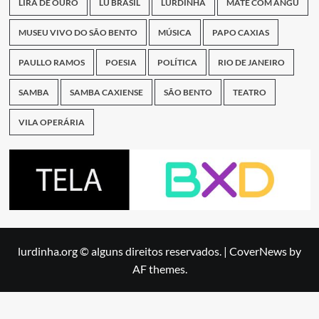
LIRA DE OURO
LU BRASIL
LURDINHA
MATE COM ANGU
MUSEU VIVO DO SÃO BENTO
MÚSICA
PAPO CAXIAS
PAULLO RAMOS
POESIA
POLÍTICA
RIO DE JANEIRO
SAMBA
SAMBA CAXIENSE
SÃO BENTO
TEATRO
VILA OPERÁRIA
lurdinha.org © alguns direitos reservados.
|
CoverNews
by
AF themes.