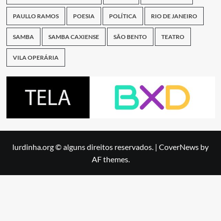
PAULLO RAMOS
POESIA
POLÍTICA
RIO DE JANEIRO
SAMBA
SAMBA CAXIENSE
SÃO BENTO
TEATRO
VILA OPERÁRIA
lurdinha.org © alguns direitos reservados.
|
CoverNews
by
AF themes.