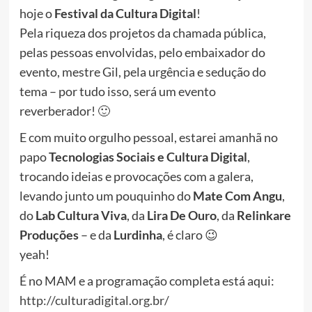
hoje o
Festival da Cultura Digital
!
Pela riqueza dos projetos da chamada pública,
pelas pessoas envolvidas, pelo embaixador do
evento, mestre Gil, pela urgência e sedução do
tema – por tudo isso, será um evento
reverberador! 🙂
E com muito orgulho pessoal, estarei amanhã no
papo
Tecnologias Sociais e Cultura Digital
,
trocando ideias e provocações com a galera,
levando junto um pouquinho do
Mate Com Angu
,
do
Lab Cultura Viva
, da
Lira De Ouro
, da
Relinkare
Produções
– e da
Lurdinha
, é claro 😉
yeah!
É no MAM e a programação completa está aqui:
http://culturadigital.org.br/