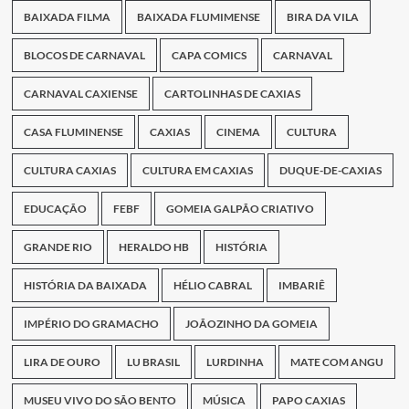
BAIXADA FILMA
BAIXADA FLUMIMENSE
BIRA DA VILA
BLOCOS DE CARNAVAL
CAPA COMICS
CARNAVAL
CARNAVAL CAXIENSE
CARTOLINHAS DE CAXIAS
CASA FLUMINENSE
CAXIAS
CINEMA
CULTURA
CULTURA CAXIAS
CULTURA EM CAXIAS
DUQUE-DE-CAXIAS
EDUCAÇÃO
FEBF
GOMEIA GALPÃO CRIATIVO
GRANDE RIO
HERALDO HB
HISTÓRIA
HISTÓRIA DA BAIXADA
HÉLIO CABRAL
IMBARIÊ
IMPÉRIO DO GRAMACHO
JOÃOZINHO DA GOMEIA
LIRA DE OURO
LU BRASIL
LURDINHA
MATE COM ANGU
MUSEU VIVO DO SÃO BENTO
MÚSICA
PAPO CAXIAS