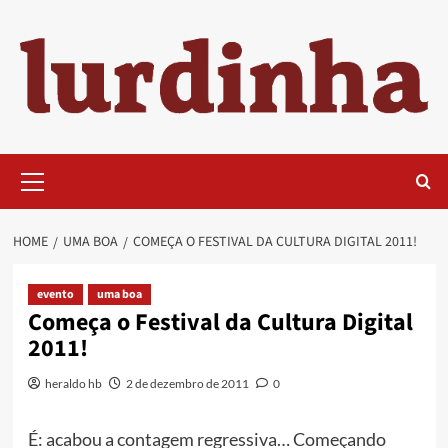
Skip
to
content
Primary
Menu
HOME
UMA BOA
COMEÇA O FESTIVAL DA CULTURA DIGITAL 2011!
evento
uma boa
Começa o Festival da Cultura Digital
2011!
heraldo hb
2 de dezembro de 2011
0
É: acabou a contagem regressiva… Começando