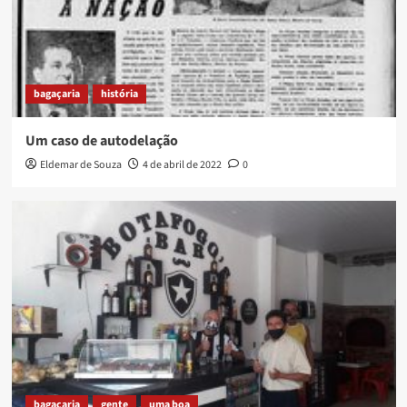
bagaçaria
história
Um caso de autodelação
Eldemar de Souza
4 de abril de 2022
0
bagaçaria
gente
uma boa