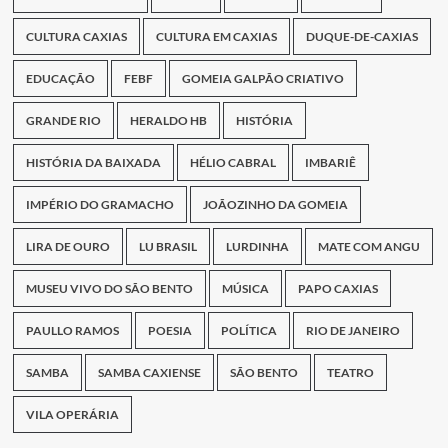
CULTURA CAXIAS
CULTURA EM CAXIAS
DUQUE-DE-CAXIAS
EDUCAÇÃO
FEBF
GOMEIA GALPÃO CRIATIVO
GRANDE RIO
HERALDO HB
HISTÓRIA
HISTÓRIA DA BAIXADA
HÉLIO CABRAL
IMBARIÊ
IMPÉRIO DO GRAMACHO
JOÃOZINHO DA GOMEIA
LIRA DE OURO
LU BRASIL
LURDINHA
MATE COM ANGU
MUSEU VIVO DO SÃO BENTO
MÚSICA
PAPO CAXIAS
PAULLO RAMOS
POESIA
POLÍTICA
RIO DE JANEIRO
SAMBA
SAMBA CAXIENSE
SÃO BENTO
TEATRO
VILA OPERÁRIA