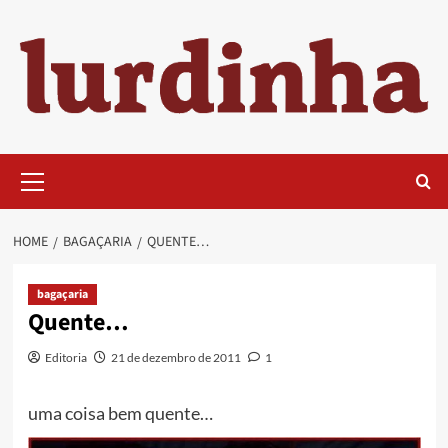
Skip
to
content
Primary
Menu
HOME
BAGAÇARIA
QUENTE…
bagaçaria
Quente…
Editoria
21 de dezembro de 2011
1
uma coisa bem quente…