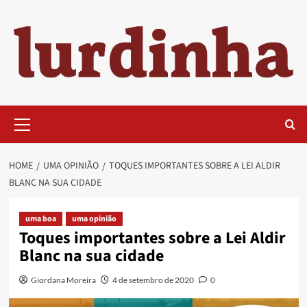
Skip
to
content
Primary
Menu
HOME
UMA OPINIÃO
TOQUES IMPORTANTES SOBRE A LEI ALDIR
BLANC NA SUA CIDADE
uma boa
uma opinião
Toques importantes sobre a Lei Aldir
Blanc na sua cidade
Giordana Moreira
4 de setembro de 2020
0