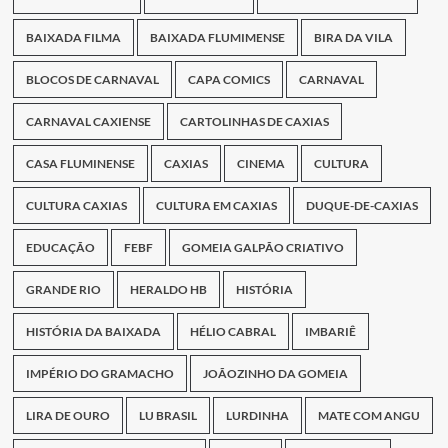
BAIXADA FILMA
BAIXADA FLUMIMENSE
BIRA DA VILA
BLOCOS DE CARNAVAL
CAPA COMICS
CARNAVAL
CARNAVAL CAXIENSE
CARTOLINHAS DE CAXIAS
CASA FLUMINENSE
CAXIAS
CINEMA
CULTURA
CULTURA CAXIAS
CULTURA EM CAXIAS
DUQUE-DE-CAXIAS
EDUCAÇÃO
FEBF
GOMEIA GALPÃO CRIATIVO
GRANDE RIO
HERALDO HB
HISTÓRIA
HISTÓRIA DA BAIXADA
HÉLIO CABRAL
IMBARIÊ
IMPÉRIO DO GRAMACHO
JOÃOZINHO DA GOMEIA
LIRA DE OURO
LU BRASIL
LURDINHA
MATE COM ANGU