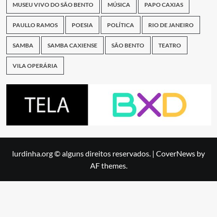
MUSEU VIVO DO SÃO BENTO
MÚSICA
PAPO CAXIAS
PAULLO RAMOS
POESIA
POLÍTICA
RIO DE JANEIRO
SAMBA
SAMBA CAXIENSE
SÃO BENTO
TEATRO
VILA OPERÁRIA
lurdinha.org © alguns direitos reservados.
|
CoverNews
by
AF themes.