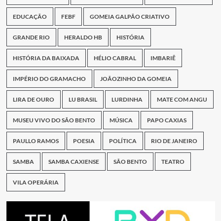
EDUCAÇÃO
FEBF
GOMEIA GALPÃO CRIATIVO
GRANDE RIO
HERALDO HB
HISTÓRIA
HISTÓRIA DA BAIXADA
HÉLIO CABRAL
IMBARIÊ
IMPÉRIO DO GRAMACHO
JOÃOZINHO DA GOMEIA
LIRA DE OURO
LU BRASIL
LURDINHA
MATE COM ANGU
MUSEU VIVO DO SÃO BENTO
MÚSICA
PAPO CAXIAS
PAULLO RAMOS
POESIA
POLÍTICA
RIO DE JANEIRO
SAMBA
SAMBA CAXIENSE
SÃO BENTO
TEATRO
VILA OPERÁRIA