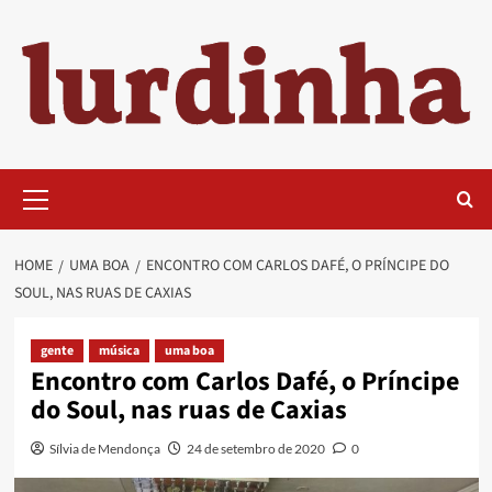
Skip
to
content
Primary
Menu
HOME
UMA BOA
ENCONTRO COM CARLOS DAFÉ, O PRÍNCIPE DO
SOUL, NAS RUAS DE CAXIAS
gente
música
uma boa
Encontro com Carlos Dafé, o Príncipe
do Soul, nas ruas de Caxias
Sílvia de Mendonça
24 de setembro de 2020
0