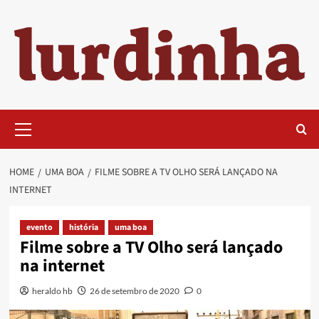
Skip
to
content
Primary
Menu
HOME
UMA BOA
FILME SOBRE A TV OLHO SERÁ LANÇADO NA
INTERNET
evento
história
uma boa
Filme sobre a TV Olho será lançado
na internet
heraldo hb
26 de setembro de 2020
0