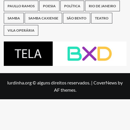
PAULLO RAMOS
POESIA
POLÍTICA
RIO DE JANEIRO
SAMBA
SAMBA CAXIENSE
SÃO BENTO
TEATRO
VILA OPERÁRIA
lurdinha.org © alguns direitos reservados.
|
CoverNews
by
AF themes.