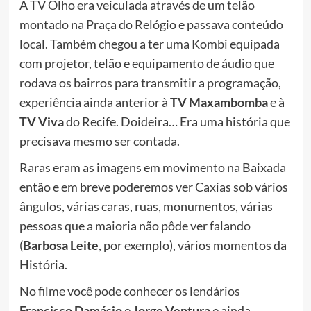
A TV Olho era veiculada através de um telão
montado na Praça do Relógio e passava conteúdo
local. Também chegou a ter uma Kombi equipada
com projetor, telão e equipamento de áudio que
rodava os bairros para transmitir a programação,
experiência ainda anterior à
TV Maxambomba
e à
TV Viva
do Recife. Doideira… Era uma história que
precisava mesmo ser contada.
Raras eram as imagens em movimento na Baixada
então e em breve poderemos ver Caxias sob vários
ângulos, várias caras, ruas, monumentos, várias
pessoas que a maioria não pôde ver falando
(
Barbosa Leite
, por exemplo), vários momentos da
História.
No filme você pode conhecer os
lendários
Francisco Damásio
e
Jorge Ventura
e ainda