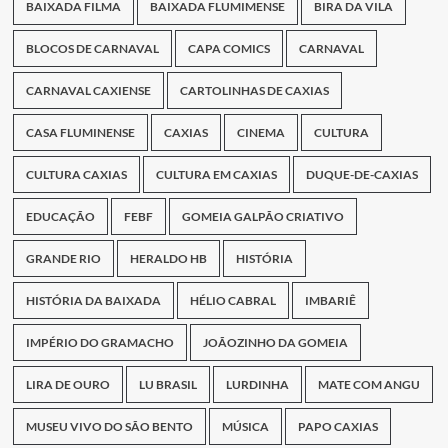
BAIXADA FILMA
BAIXADA FLUMIMENSE
BIRA DA VILA
BLOCOS DE CARNAVAL
CAPA COMICS
CARNAVAL
CARNAVAL CAXIENSE
CARTOLINHAS DE CAXIAS
CASA FLUMINENSE
CAXIAS
CINEMA
CULTURA
CULTURA CAXIAS
CULTURA EM CAXIAS
DUQUE-DE-CAXIAS
EDUCAÇÃO
FEBF
GOMEIA GALPÃO CRIATIVO
GRANDE RIO
HERALDO HB
HISTÓRIA
HISTÓRIA DA BAIXADA
HÉLIO CABRAL
IMBARIÊ
IMPÉRIO DO GRAMACHO
JOÃOZINHO DA GOMEIA
LIRA DE OURO
LU BRASIL
LURDINHA
MATE COM ANGU
MUSEU VIVO DO SÃO BENTO
MÚSICA
PAPO CAXIAS