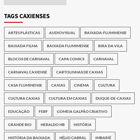
das
Publicações
TAGS CAXIENSES
ARTES PLÁSTICAS
AUDIOVISUAL
BAIXADA-FLUMINENSE
BAIXADA FILMA
BAIXADA FLUMIMENSE
BIRA DA VILA
BLOCOS DE CARNAVAL
CAPA COMICS
CARNAVAL
CARNAVAL CAXIENSE
CARTOLINHAS DE CAXIAS
CASA FLUMINENSE
CAXIAS
CINEMA
CULTURA
CULTURA CAXIAS
CULTURA EM CAXIAS
DUQUE-DE-CAXIAS
EDUCAÇÃO
FEBF
GOMEIA GALPÃO CRIATIVO
GRANDE RIO
HERALDO HB
HISTÓRIA
HISTÓRIA DA BAIXADA
HÉLIO CABRAL
IMBARIÊ