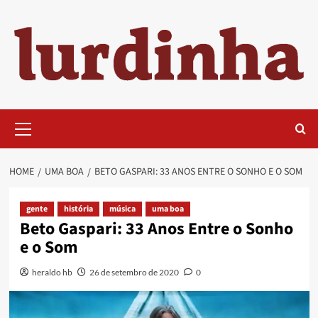
Skip
to
content
Primary
Menu
HOME
UMA BOA
BETO GASPARI: 33 ANOS ENTRE O SONHO E O SOM
gente
história
música
uma boa
Beto Gaspari: 33 Anos Entre o Sonho
e o Som
heraldo hb
26 de setembro de 2020
0