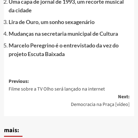
Uma capa de jornal de 1993, um recorte musical
da cidade
Lira de Ouro, um sonho sexagenário
Mudanças na secretaria municipal de Cultura
Marcelo Peregrino é o entrevistado da vez do
projeto Escuta Baixada
Post
Previous:
Filme sobre a TV Olho será lançado na internet
navigation
Next:
Democracia na Praça [vídeo]
mais: