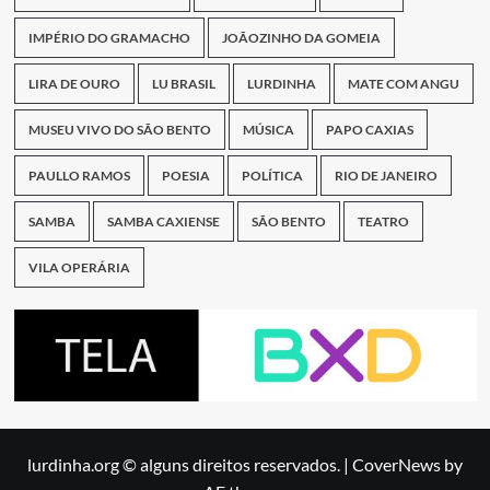
IMPÉRIO DO GRAMACHO
JOÃOZINHO DA GOMEIA
LIRA DE OURO
LU BRASIL
LURDINHA
MATE COM ANGU
MUSEU VIVO DO SÃO BENTO
MÚSICA
PAPO CAXIAS
PAULLO RAMOS
POESIA
POLÍTICA
RIO DE JANEIRO
SAMBA
SAMBA CAXIENSE
SÃO BENTO
TEATRO
VILA OPERÁRIA
lurdinha.org © alguns direitos reservados.
|
CoverNews
by