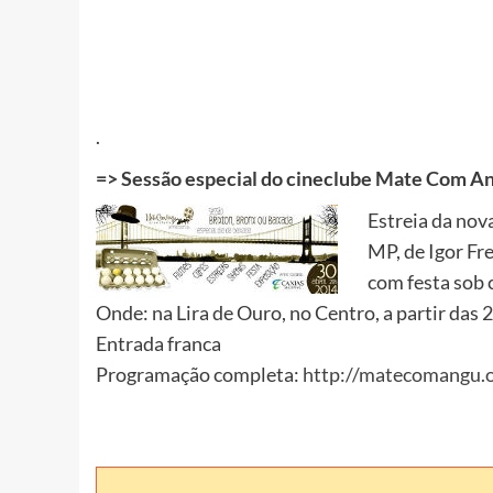
.
=>
Sessão especial do cineclube Mate Com A
Estreia da nov
MP, de Igor Fr
com festa sob
Onde: na Lira de Ouro, no Centro, a partir das 
Entrada franca
Programação completa:
http://matecomangu.o