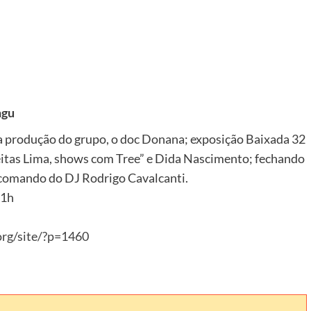
ngu
a produção do grupo, o doc Donana; exposição Baixada 32
eitas Lima,
shows com Tree” e Dida Nascimento; fechando
 comando do DJ Rodrigo Cavalcanti.
21h
rg/site/?p=1460