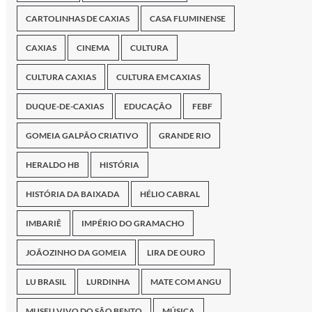
CARTOLINHAS DE CAXIAS
CASA FLUMINENSE
CAXIAS
CINEMA
CULTURA
CULTURA CAXIAS
CULTURA EM CAXIAS
DUQUE-DE-CAXIAS
EDUCAÇÃO
FEBF
GOMEIA GALPÃO CRIATIVO
GRANDE RIO
HERALDO HB
HISTÓRIA
HISTÓRIA DA BAIXADA
HÉLIO CABRAL
IMBARIÊ
IMPÉRIO DO GRAMACHO
JOÃOZINHO DA GOMEIA
LIRA DE OURO
LU BRASIL
LURDINHA
MATE COM ANGU
MUSEU VIVO DO SÃO BENTO
MÚSICA