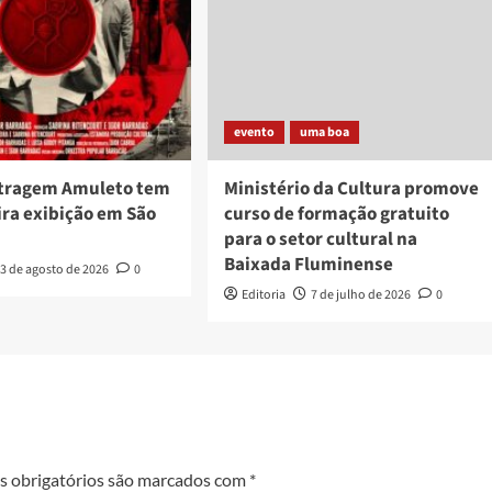
evento
uma boa
tragem Amuleto tem
Ministério da Cultura promove
ira exibição em São
curso de formação gratuito
para o setor cultural na
Baixada Fluminense
3 de agosto de 2026
0
Editoria
7 de julho de 2026
0
 obrigatórios são marcados com
*