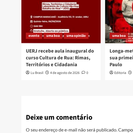
evento
uma boa
uma opinião
uma boa
UERJ recebe aula inaugural do
Longa-me
curso Cultura de Rua: Rimas,
sua prime
Territórios e Cidadania
Paulo
Lu Brasil
4 de agosto de 2026
0
Editoria
Deixe um comentário
O seu endereço de e-mail não será publicado.
Campos