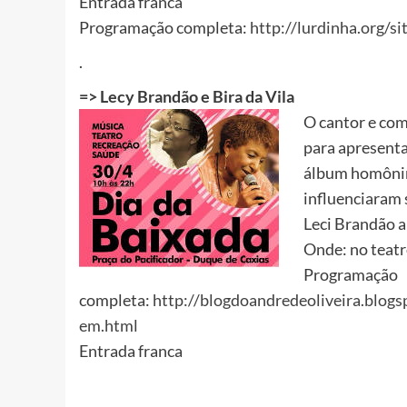
Entrada franca
Programação completa:
http://lurdinha.org/s
.
=>
Lecy Brandão e Bira da Vila
O cantor e com
para apresenta
álbum homônim
influenciaram 
Leci Brandão ap
Onde: no teatr
Programação
completa:
http://blogdoandredeoliveira.blog
em.html
Entrada franca