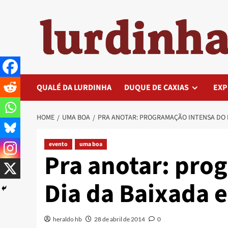
Skip
to
content
QUALÉ DA LURDINHA
DUQUE DE CAXIAS
EXP
HOME
UMA BOA
PRA ANOTAR: PROGRAMAÇÃO INTENSA DO D
evento
uma boa
Pra anotar: pro
Dia da Baixada 
heraldo hb
28 de abril de 2014
0