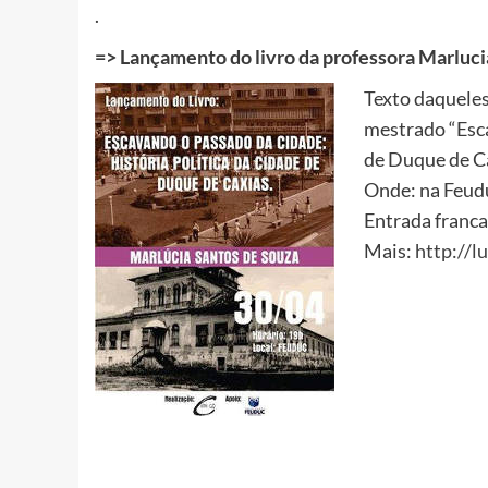
.
=>
Lançamento do livro da professora Marluci
Texto daqueles
mestrado “Esca
de Duque de Ca
Onde: na Feudu
Entrada franca
Mais:
http://l