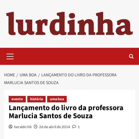
Skip
to
content
Primary
Menu
HOME
UMA BOA
LANÇAMENTO DO LIVRO DA PROFESSORA
MARLUCIA SANTOS DE SOUZA
evento
história
uma boa
Lançamento do livro da professora
Marlucia Santos de Souza
heraldo hb
26 de abril de 2014
1