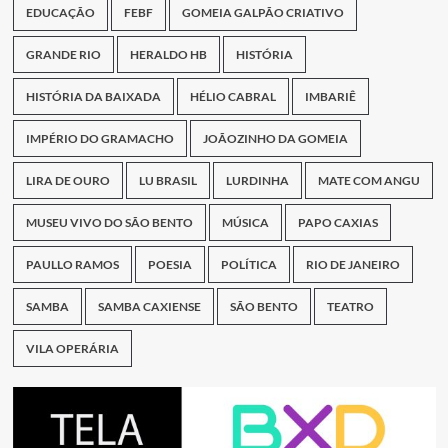
EDUCAÇÃO
FEBF
GOMEIA GALPÃO CRIATIVO
GRANDE RIO
HERALDO HB
HISTÓRIA
HISTÓRIA DA BAIXADA
HÉLIO CABRAL
IMBARIÊ
IMPÉRIO DO GRAMACHO
JOÃOZINHO DA GOMEIA
LIRA DE OURO
LU BRASIL
LURDINHA
MATE COM ANGU
MUSEU VIVO DO SÃO BENTO
MÚSICA
PAPO CAXIAS
PAULLO RAMOS
POESIA
POLÍTICA
RIO DE JANEIRO
SAMBA
SAMBA CAXIENSE
SÃO BENTO
TEATRO
VILA OPERÁRIA