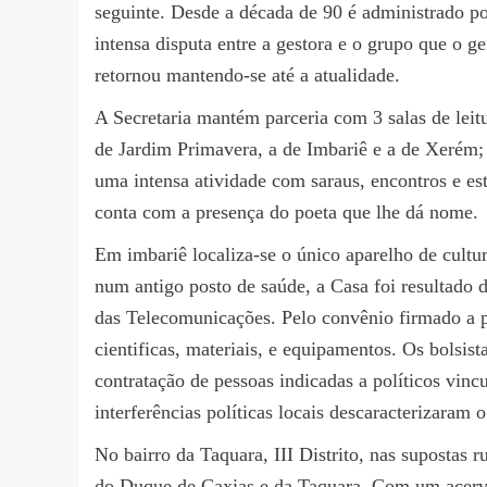
seguinte. Desde a década de 90 é administrado po
intensa disputa entre a gestora e o grupo que o 
retornou mantendo-se até a atualidade.
A Secretaria mantém parceria com 3 salas de lei
de Jardim Primavera, a de Imbariê e a de Xerém;
uma intensa atividade com saraus, encontros e est
conta com a presença do poeta que lhe dá nome.
Em imbariê localiza-se o único aparelho de cultur
num antigo posto de saúde, a Casa foi resultado 
das Telecomunicações. Pelo convênio firmado a pr
cientificas, materiais, e equipamentos. Os bolsist
contratação de pessoas indicadas a políticos vin
interferências políticas locais descaracterizaram o 
No bairro da Taquara, III Distrito, nas supostas 
do Duque de Caxias e da Taquara. Com um acervo 