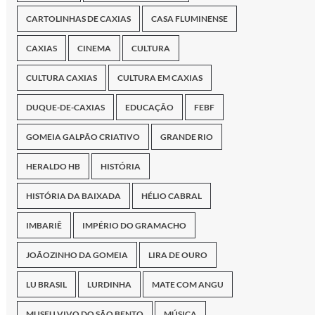
CARTOLINHAS DE CAXIAS
CASA FLUMINENSE
CAXIAS
CINEMA
CULTURA
CULTURA CAXIAS
CULTURA EM CAXIAS
DUQUE-DE-CAXIAS
EDUCAÇÃO
FEBF
GOMEIA GALPÃO CRIATIVO
GRANDE RIO
HERALDO HB
HISTÓRIA
HISTÓRIA DA BAIXADA
HÉLIO CABRAL
IMBARIÊ
IMPÉRIO DO GRAMACHO
JOÃOZINHO DA GOMEIA
LIRA DE OURO
LU BRASIL
LURDINHA
MATE COM ANGU
MUSEU VIVO DO SÃO BENTO
MÚSICA