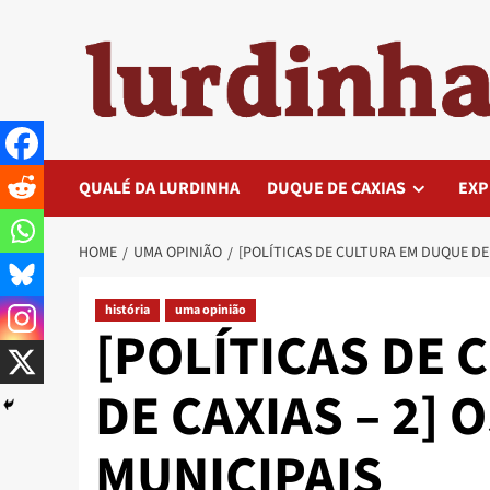
Skip
to
content
QUALÉ DA LURDINHA
DUQUE DE CAXIAS
EXP
HOME
UMA OPINIÃO
[POLÍTICAS DE CULTURA EM DUQUE DE 
história
uma opinião
[POLÍTICAS DE
DE CAXIAS – 2]
MUNICIPAIS