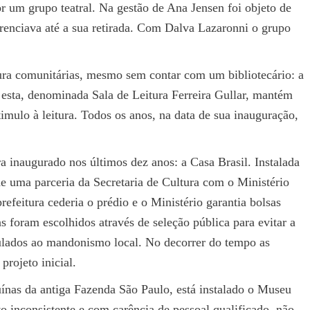
r um grupo teatral. Na gestão de Ana Jensen foi objeto de
gerenciava até a sua retirada. Com Dalva Lazaronni o grupo
tura comunitárias, mesmo sem contar com um bibliotecário: a
 esta, denominada Sala de Leitura Ferreira Gullar, mantém
imulo à leitura. Todos os anos, na data de sua inauguração,
a inaugurado nos últimos dez anos: a Casa Brasil. Instalada
de uma parceria da Secretaria de Cultura com o Ministério
efeitura cederia o prédio e o Ministério garantia bolsas
as foram escolhidos através de seleção pública para evitar a
culados ao mandonismo local. No decorrer do tempo as
projeto inicial.
ruínas da antiga Fazenda São Paulo, está instalado o Museu
inconsistente e com carência de pessoal qualificado, não