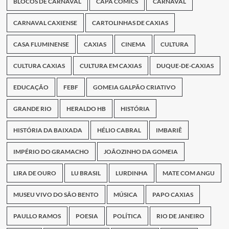
BLOCOS DE CARNAVAL
CAPA COMICS
CARNAVAL
CARNAVAL CAXIENSE
CARTOLINHAS DE CAXIAS
CASA FLUMINENSE
CAXIAS
CINEMA
CULTURA
CULTURA CAXIAS
CULTURA EM CAXIAS
DUQUE-DE-CAXIAS
EDUCAÇÃO
FEBF
GOMEIA GALPÃO CRIATIVO
GRANDE RIO
HERALDO HB
HISTÓRIA
HISTÓRIA DA BAIXADA
HÉLIO CABRAL
IMBARIÊ
IMPÉRIO DO GRAMACHO
JOÃOZINHO DA GOMEIA
LIRA DE OURO
LU BRASIL
LURDINHA
MATE COM ANGU
MUSEU VIVO DO SÃO BENTO
MÚSICA
PAPO CAXIAS
PAULLO RAMOS
POESIA
POLÍTICA
RIO DE JANEIRO