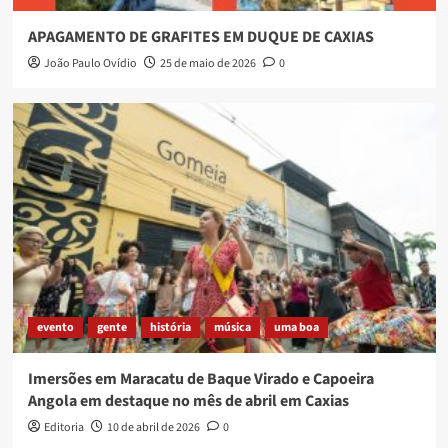
APAGAMENTO DE GRAFITES EM DUQUE DE CAXIAS
João Paulo Ovídio
25 de maio de 2026
0
evento
gente
história
música
uma boa
Imersões em Maracatu de Baque Virado e Capoeira
Angola em destaque no mês de abril em Caxias
Editoria
10 de abril de 2026
0