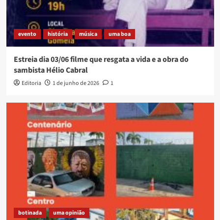
evento
história
música
uma boa
Estreia dia 03/06 filme que resgata a vida e a obra do
sambista Hélio Cabral
Editoria
1 de junho de 2026
1
botinada
uma opinião