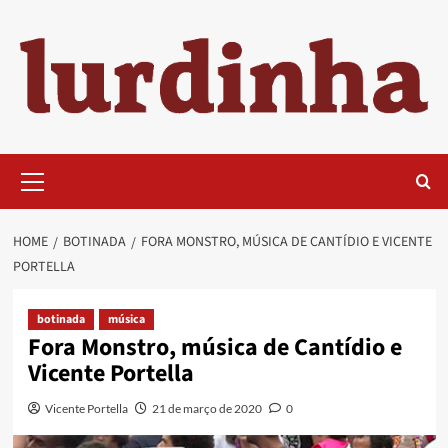
Skip
to
content
Primary
Menu
HOME
BOTINADA
FORA MONSTRO, MÚSICA DE CANTÍDIO E VICENTE
PORTELLA
botinada
música
Fora Monstro, música de Cantídio e
Vicente Portella
Vicente Portella
21 de março de 2020
0