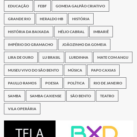
EDUCAÇÃO
FEBF
GOMEIA GALPÃO CRIATIVO
GRANDE RIO
HERALDO HB
HISTÓRIA
HISTÓRIA DA BAIXADA
HÉLIO CABRAL
IMBARIÊ
IMPÉRIO DO GRAMACHO
JOÃOZINHO DA GOMEIA
LIRA DE OURO
LU BRASIL
LURDINHA
MATE COM ANGU
MUSEU VIVO DO SÃO BENTO
MÚSICA
PAPO CAXIAS
PAULLO RAMOS
POESIA
POLÍTICA
RIO DE JANEIRO
SAMBA
SAMBA CAXIENSE
SÃO BENTO
TEATRO
VILA OPERÁRIA