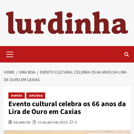
Skip
to
content
Primary
Menu
HOME
UMA BOA
EVENTO CULTURAL CELEBRA OS 66 ANOS DA LIRA
DE OURO EM CAXIAS
evento
uma boa
Evento cultural celebra os 66 anos da
Lira de Ouro em Caxias
heraldo hb
11 de abril de 2023
0