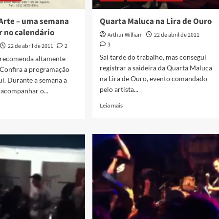
 Arte – uma semana
Quarta Maluca na Lira de Ouro
r no calendário
Arthur William
22 de abril de 2011
3
22 de abril de 2011
2
Saí tarde do trabalho, mas consegui
recomenda altamente
registrar a saideira da Quarta Maluca
 Confira a programação
na Lira de Ouro, evento comandado
ui. Durante a semana a
pelo artista...
 acompanhar o...
Read
Leia mais
more
about
Quarta
da
Maluca
na
Lira
de
Ouro
na
r
dário