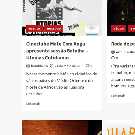
evento
uma boa
clique
ev
Cineclube Mate Com Angu
Roda de p
apresenta sessão Batalha –
Arthur Willi
Utopias Cotidianas
0
(Pra variar,)
heraldo hb
24 de maio de 2011
1
trabalho, ma
Nesse momento histórico cidadãos de
alguns regis
vários países do Médio Oriente e do
bom ver a gal
Norte da África vão às ruas pra
derrubar...
Read
Leia mais
more
Read
Leia mais
about
more
Roda
about
de
Cineclube
poesi
Mate
na
Com
Quart