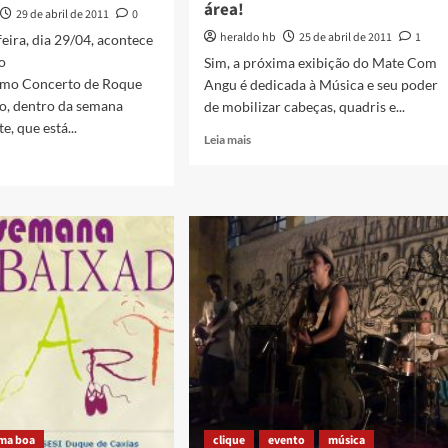
área!
29 de abril de 2011
0
heraldo hb
25 de abril de 2011
1
feira, dia 29/04, acontece
da
o
Sim, a próxima exibição do Mate Com
imo Concerto de Roque
Angu é dedicada à Música e seu poder
o, dentro da semana
de mobilizar cabeças, quadris e...
e, que está...
Read
Leia mais
more
about
Cinema,
Música
rto
e…
Vinil!
e
É
o
fusão,
próximo
Mate
Com
4
Angu
na
área!
ma boa
clique
evento
música