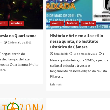
ento
uma boa
evento
história
uma boa
oesia na Quartazona
História e Arte em alto estilo
nessa quinta, no Instituto
am
23 de maio de 2011
Histórico da Câmara
 Cheguei tarde do
heraldo hb
18 de maio de 2011
1
s deu tempo de fazer
Nessa quinta-feira, dia 19/05, a pedida
tros da Quartazona. Muito
cultural é dupla e à vera: o
era...
lançamento da nova edição da revista
Pilares...
Read
Leia mais
more
about
História
a
e
Arte
azona