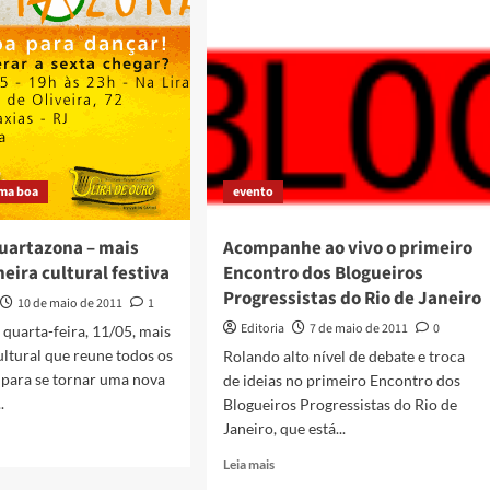
em
alto
estilo
nessa
quinta,
no
Instituto
Histórico
da
ma boa
evento
Câmara
Quartazona – mais
Acompanhe ao vivo o primeiro
eira cultural festiva
Encontro dos Blogueiros
Progressistas do Rio de Janeiro
10 de maio de 2011
1
Editoria
7 de maio de 2011
0
 quarta-feira, 11/05, mais
ltural que reune todos os
Rolando alto nível de debate e troca
 para se tornar uma nova
de ideias no primeiro Encontro dos
.
Blogueiros Progressistas do Rio de
Janeiro, que está...
Read
Leia mais
more