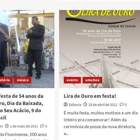
about
Acompanhe
ao
azona
vivo
o
primeiro
Encontro
eira
dos
al
Blogueiros
a
Progressistas
do
Rio
de
istória
música
evento
uma boa
Janeiro
festa de 54 anos da
Lira de Ouro em festa!
ro, Dia da Baixada,
Editoria
29 de abril de 2011
0
o Seu Acácio, 9 do
É muita festa, muitos motivos e um dia
cil
inteiro pra comemorar! Além da
am
1 de maio de 2011
0
cerimônia de posse da nova diretoria,
a...
da Fluminense, 100 anos