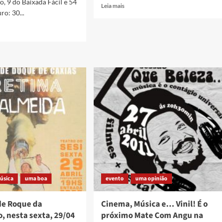
o, 9 do Baixada Fácil e 54
Read
Leia mais
ro: 30...
more
about
Lira
de
Ouro
s
em
festa!
da,
úsica
uma boa
evento
uma opinião
de Roque da
Cinema, Música e… Vinil! É o
, nesta sexta, 29/04
próximo Mate Com Angu na
o,