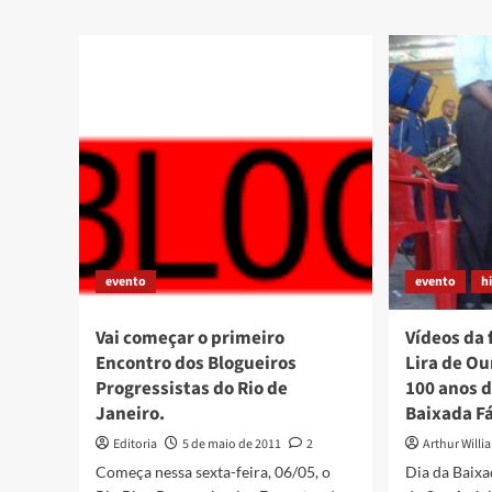
COM
Vem
SERGINHO!!
aí
a
Quart
–
mais
uma
trinch
cultur
festiv
evento
evento
h
Vai começar o primeiro
Vídeos da 
Encontro dos Blogueiros
Lira de Ou
Progressistas do Rio de
100 anos d
Janeiro.
Baixada Fá
Editoria
5 de maio de 2011
2
Arthur Willi
Começa nessa sexta-feira, 06/05, o
Dia da Baixa