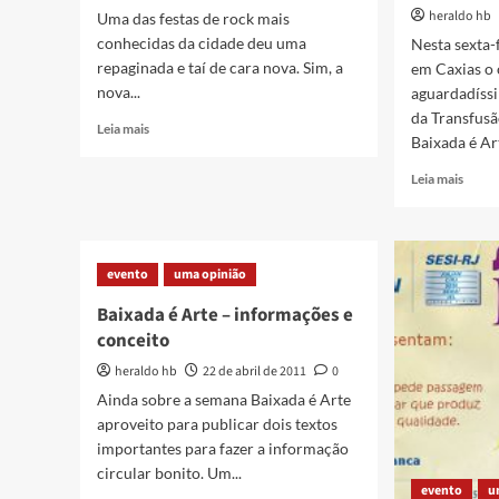
9
heraldo hb
Uma das festas de rock mais
do
conhecidas da cidade deu uma
Nesta sexta-
Baixa
repaginada e taí de cara nova. Sim, a
em Caxias o 
Fácil
nova...
aguardadíss
da Transfusã
Read
Leia mais
Baixada é Art
more
about
Read
Leia mais
Festa
more
Nocturna
about
de
Conce
cara
de
evento
nova!
uma opinião
Roqu
da
Baixada é Arte – informações e
Trans
conceito
nesta
sexta,
heraldo hb
22 de abril de 2011
0
29/0
Ainda sobre a semana Baixada é Arte
aproveito para publicar dois textos
importantes para fazer a informação
circular bonito. Um...
evento
u