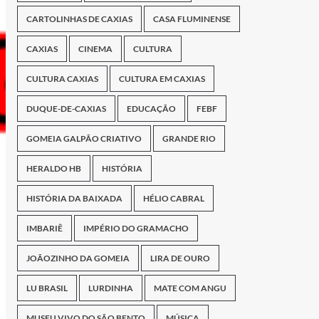
CARTOLINHAS DE CAXIAS
CASA FLUMINENSE
CAXIAS
CINEMA
CULTURA
CULTURA CAXIAS
CULTURA EM CAXIAS
DUQUE-DE-CAXIAS
EDUCAÇÃO
FEBF
GOMEIA GALPÃO CRIATIVO
GRANDE RIO
HERALDO HB
HISTÓRIA
HISTÓRIA DA BAIXADA
HÉLIO CABRAL
IMBARIÊ
IMPÉRIO DO GRAMACHO
JOÃOZINHO DA GOMEIA
LIRA DE OURO
LU BRASIL
LURDINHA
MATE COM ANGU
MUSEU VIVO DO SÃO BENTO
MÚSICA