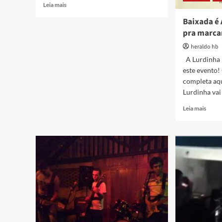
Read
Leia mais
more
Baixada é
about
pra marca
Baixada
é
heraldo hb
Arte
A Lurdinha 
–
informações
este evento!
e
completa aq
conceito
Lurdinha vai
Read
Leia mais
more
about
Baixa
é
Arte
–
uma
sema
pra
marca
no
calen