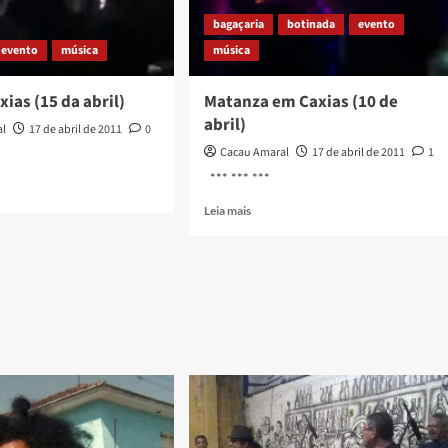
bagaçaria
botinada
evento
evento
música
música
ias (15 da abril)
Matanza em Caxias (10 de
abril)
al
17 de abril de 2011
0
Cacau Amaral
17 de abril de 2011
1
*** *** ***
Read
Leia mais
more
about
Matanza
s
em
Caxias
(10
de
abril)