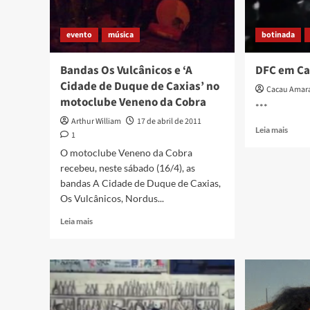
evento
música
botinada
Bandas Os Vulcânicos e ‘A
DFC em Cax
Cidade de Duque de Caxias’ no
Cacau Amar
motoclube Veneno da Cobra
***
Arthur William
17 de abril de 2011
Read
Leia mais
1
more
O motoclube Veneno da Cobra
about
recebeu, neste sábado (16/4), as
DFC
em
bandas A Cidade de Duque de Caxias,
Caxia
Os Vulcânicos, Nordus...
(15
Read
da
Leia mais
more
abril)
about
Bandas
Os
Vulcânicos
e