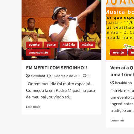
Angu
apresenta
sessão
Batalha
–
Utopias
Cotidianas
evento
gente
história
música
uma opinião
evento
u
EM MERITI COM SERGINHO!!
Vem aí a 
uma trinch
slowdabf
16 de maio de 2011
0
heraldo hb
Ontem meu dia foi muito especial....
Começou lá em Padre Miguel na casa
Estreia nesta
de meu pai , ouvindo só...
um evento cu
ingredientes
Read
Leia mais
tradição em..
more
about
Read
Leia mais
EM
more
MERITI
about