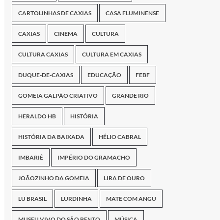
CARTOLINHAS DE CAXIAS
CASA FLUMINENSE
CAXIAS
CINEMA
CULTURA
CULTURA CAXIAS
CULTURA EM CAXIAS
DUQUE-DE-CAXIAS
EDUCAÇÃO
FEBF
GOMEIA GALPÃO CRIATIVO
GRANDE RIO
HERALDO HB
HISTÓRIA
HISTÓRIA DA BAIXADA
HÉLIO CABRAL
IMBARIÊ
IMPÉRIO DO GRAMACHO
JOÃOZINHO DA GOMEIA
LIRA DE OURO
LU BRASIL
LURDINHA
MATE COM ANGU
MUSEU VIVO DO SÃO BENTO
MÚSICA