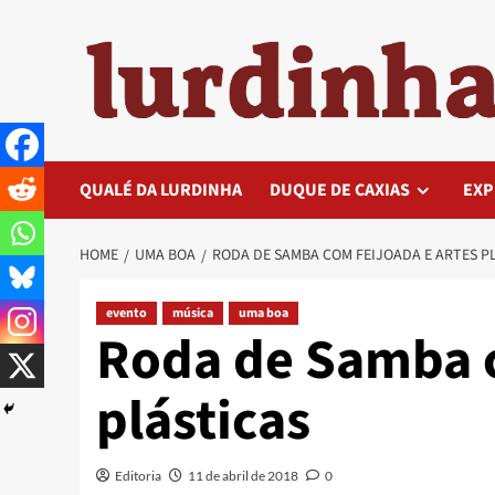
Skip
to
content
QUALÉ DA LURDINHA
DUQUE DE CAXIAS
EXP
HOME
UMA BOA
RODA DE SAMBA COM FEIJOADA E ARTES P
evento
música
uma boa
Roda de Samba c
plásticas
Editoria
11 de abril de 2018
0