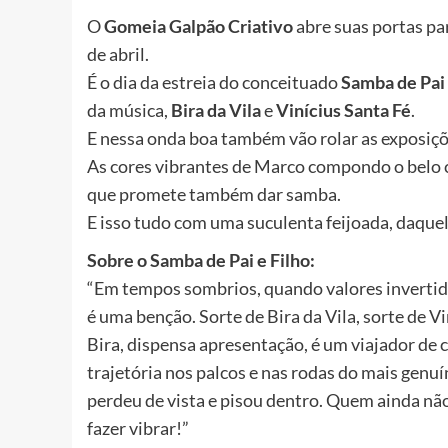
O
Gomeia Galpão Criativo
abre suas portas pa
de abril.
É o dia da estreia do conceituado
Samba de Pai 
da música,
Bira da Vila
e
Vinícius Santa Fé
.
E nessa onda boa também vão rolar as exposiçõe
As cores vibrantes de Marco compondo o belo 
que promete também dar samba.
E isso tudo com uma suculenta feijoada, daque
Sobre o Samba de Pai e Filho:
“Em tempos sombrios, quando valores invertido
é uma benção. Sorte de Bira da Vila, sorte de Vi
Bira, dispensa apresentação, é um viajador de 
trajetória nos palcos e nas rodas do mais genu
perdeu de vista e pisou dentro. Quem ainda não 
fazer vibrar!”