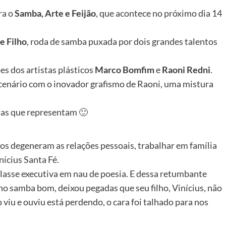
ra o
Samba, Arte e Feijão
, que acontece no próximo dia 14
e Filho
, roda de samba puxada por dois grandes talentos
s dos artistas plásticos
Marco Bomfim
e
Raoni Redni
.
cenário com o inovador grafismo de Raoni, uma mistura
las que representam 🙂
s degeneram as relações pessoais, trabalhar em família
nícius Santa Fé.
classe executiva em nau de poesia. E dessa retumbante
íno samba bom, deixou pegadas que seu filho, Vinícius, não
viu e ouviu está perdendo, o cara foi talhado para nos