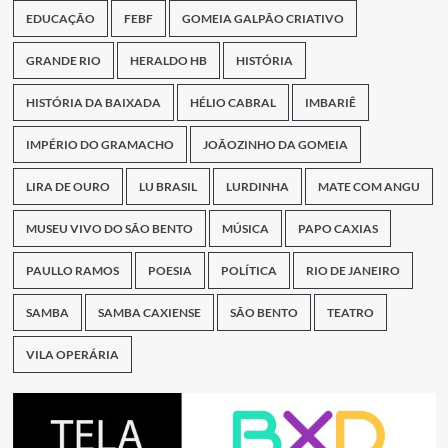
EDUCAÇÃO
FEBF
GOMEIA GALPÃO CRIATIVO
GRANDE RIO
HERALDO HB
HISTÓRIA
HISTÓRIA DA BAIXADA
HÉLIO CABRAL
IMBARIÊ
IMPÉRIO DO GRAMACHO
JOÃOZINHO DA GOMEIA
LIRA DE OURO
LU BRASIL
LURDINHA
MATE COM ANGU
MUSEU VIVO DO SÃO BENTO
MÚSICA
PAPO CAXIAS
PAULLO RAMOS
POESIA
POLÍTICA
RIO DE JANEIRO
SAMBA
SAMBA CAXIENSE
SÃO BENTO
TEATRO
VILA OPERÁRIA