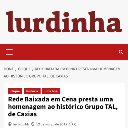
Skip
to
content
Primary
Menu
HOME
CLIQUE
REDE BAIXADA EM CENA PRESTA UMA HOMENAGEM
AO HISTÓRICO GRUPO TAL, DE CAXIAS
clique
história
uma boa
Rede Baixada em Cena presta uma
homenagem ao histórico Grupo TAL,
de Caxias
heraldo hb
12 de março de 2019
0