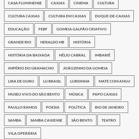
CASA FLUMINENSE
CAXIAS
CINEMA
CULTURA
CULTURA CAXIAS
CULTURA EM CAXIAS
DUQUE-DE-CAXIAS
EDUCAÇÃO
FEBF
GOMEIA GALPÃO CRIATIVO
GRANDE RIO
HERALDO HB
HISTÓRIA
HISTÓRIA DA BAIXADA
HÉLIO CABRAL
IMBARIÊ
IMPÉRIO DO GRAMACHO
JOÃOZINHO DA GOMEIA
LIRA DE OURO
LU BRASIL
LURDINHA
MATE COM ANGU
MUSEU VIVO DO SÃO BENTO
MÚSICA
PAPO CAXIAS
PAULLO RAMOS
POESIA
POLÍTICA
RIO DE JANEIRO
SAMBA
SAMBA CAXIENSE
SÃO BENTO
TEATRO
VILA OPERÁRIA