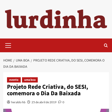
Skip
to
content
Primary
Menu
HOME
UMA BOA
PROJETO REDE CRIATIVA, DO SESI, COMEMORA O
DIA DA BAIXADA
evento
uma boa
Projeto Rede Criativa, do SESI,
comemora o Dia Da Baixada
heraldo hb
25 de abril de 2019
0